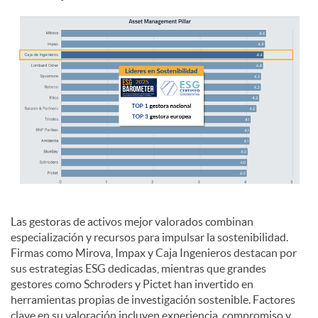
d
o
s
Las gestoras de activos mejor valorados combinan
especialización y recursos para impulsar la sostenibilidad.
Firmas como Mirova, Impax y Caja Ingenieros destacan por
sus estrategias ESG dedicadas, mientras que grandes
gestores como Schroders y Pictet han invertido en
herramientas propias de investigación sostenible. Factores
clave en su valoración incluyen experiencia, compromiso y