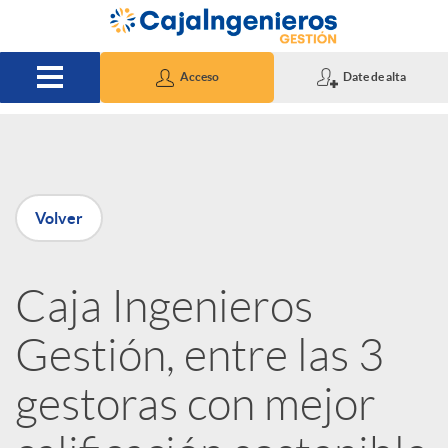
Saltar al contenido principal
Acceso
Date de alta
P
Volver
u
Caja Ingenieros
b
Gestión, entre las 3
l
gestoras con mejor
i