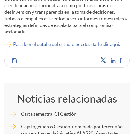
credibilidad institucional, así como políticas claras de
desinversión y transparencia en la toma de decisiones.
Robeco ejemplifica este enfoque con informes trimestrales y
estrategias definidas de escalada para el compromiso
accionarial.
Para leer el detalle del estudio puedes darle clic aquí.
C
o
Noticias relacionadas
m
Carta semestral CI Gestión
p
Caja Ingenieros Gestión, nominada por tercer año
consecutivo en la iniciativa ALAS20 (Agenda de