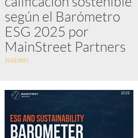
calificación sostenible
según el Barómetro
c
ESG 2025 por
a
MainStreet Partners
d
25.02.2025
o
r
d
e