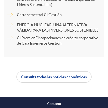
Líderes Sustentables)
a
Carta semestral CI Gestión
r
ENERGÍA NUCLEAR: UNA ALTERNATIVA
VÁLIDA PARA LAS INVERSIONES SOSTENIBLES
t
CI Premier FI: capacidades en crédito corporativo
de Caja Ingenieros Gestión
i
r
Consulta todas las noticias económicas
A
B
e
p
o
n
Contacto