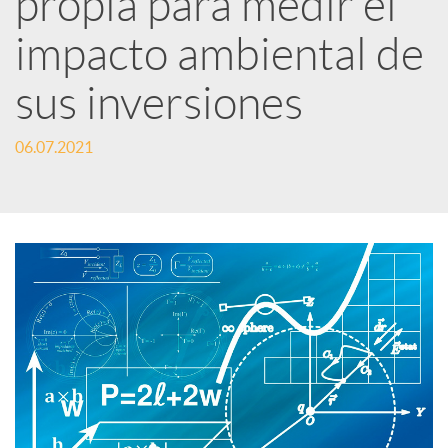
propia para medir el
impacto ambiental de
c
sus inversiones
a
06.07.2021
d
o
r
d
e