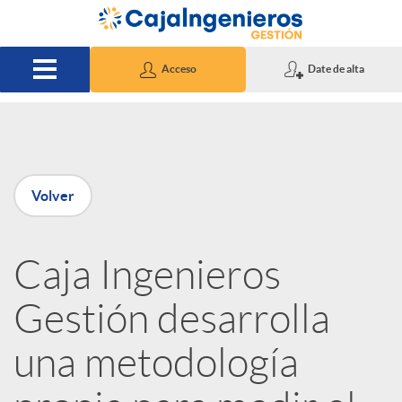
Saltar al contenido principal
Acceso
Date de alta
P
Volver
u
Caja Ingenieros
b
Gestión desarrolla
l
una metodología
i