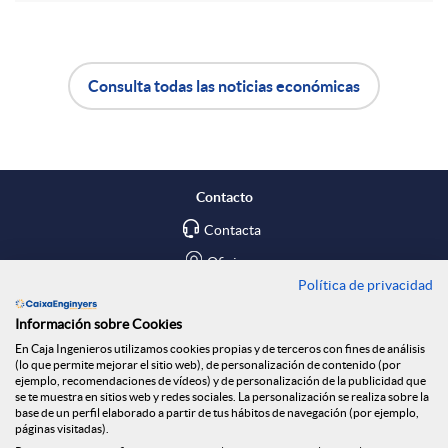
r
Consulta todas las noticias económicas
e
A
B
n
p
o
Contacto
R
l
t
Contacta
Oficinas
e
Política de privacidad
i
ó
Encuéntranos en
Información sobre Cookies
d
En Caja Ingenieros utilizamos cookies propias y de terceros con fines de análisis
c
n
Blog
(lo que permite mejorar el sitio web), de personalización de contenido (por
ejemplo, recomendaciones de vídeos) y de personalización de la publicidad que
Social
se te muestra en sitios web y redes sociales. La personalización se realiza sobre la
e
base de un perfil elaborado a partir de tus hábitos de navegación (por ejemplo,
a
n
páginas visitadas).
Tablón de anuncios