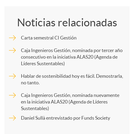
o
d
Noticias relacionadas
m
o
Carta semestral CI Gestión
p
Caja Ingenieros Gestión, nominada por tercer año
s
consecutivo en la iniciativa ALAS20 (Agenda de
Líderes Sustentables)
a
Hablar de sostenibilidad hoy es fácil. Demostrarla,
no tanto.
r
Caja Ingenieros Gestión, nominada nuevamente
en la iniciativa ALAS20 (Agenda de Líderes
t
Sustentables)
Daniel Sullà entrevistado por Funds Society
i