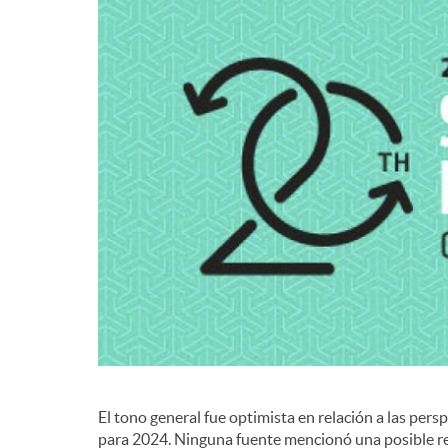
d
e
c
o
n
t
El tono general fue optimista en relación a las per
e
para 2024. Ninguna fuente mencionó una posible re