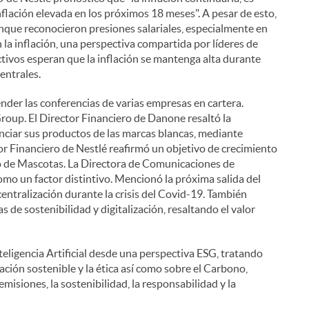
nflación elevada en los próximos 18 meses". A pesar de esto,
ue reconocieron presiones salariales, especialmente en
n la inflación, una perspectiva compartida por líderes de
ectivos esperan que la inflación se mantenga alta durante
entrales.
ender las conferencias de varias empresas en cartera.
up. El Director Financiero de Danone resaltó la
enciar sus productos de las marcas blancas, mediante
or Financiero de Nestlé reafirmó un objetivo de crecimiento
o de Mascotas. La Directora de Comunicaciones de
mo un factor distintivo. Mencionó la próxima salida del
scentralización durante la crisis del Covid-19. También
 de sostenibilidad y digitalización, resaltando el valor
i
teligencia Artificial desde una perspectiva ESG, tratando
ación sostenible y la ética así como sobre el Carbono,
misiones, la sostenibilidad, la responsabilidad y la