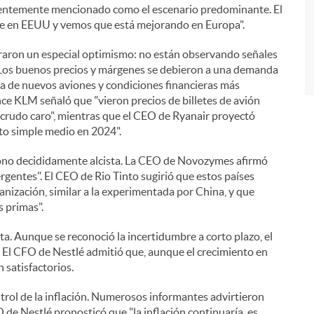
i
urrentemente mencionado como el escenario predominante. El
te en EEUU y vemos que está mejorando en Europa".
traron un especial optimismo: no están observando señales
 Los buenos precios y márgenes se debieron a una demanda
lta de nuevos aviones y condiciones financieras más
nce KLM señaló que "vieron precios de billetes de avión
crudo caro", mientras que el CEO de Ryanair proyectó
ito simple medio en 2024".
 tono decididamente alcista. La CEO de Novozymes afirmó
entes". El CEO de Rio Tinto sugirió que estos países
banización, similar a la experimentada por China, y que
 primas".
a. Aunque se reconoció la incertidumbre a corto plazo, el
. El CFO de Nestlé admitió que, aunque el crecimiento en
 satisfactorios.
trol de la inflación. Numerosos informantes advirtieron
de Nestlé pronosticó que "la inflación continuaría, es