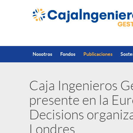
Saltar al contenido principal
Nosotros
Fondos
Publicaciones
Soste
Caja Ingenieros G
P
presente en la Eu
u
Decisions organiz
b
Londres