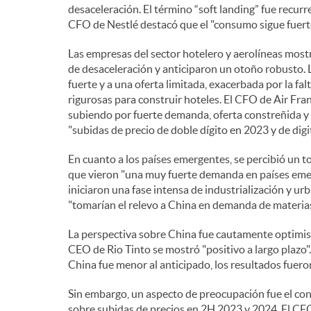
desaceleración. El término “soft landing” fue rec
n
CFO de Nestlé destacó que el "consumo sigue fuer
Las empresas del sector hotelero y aerolíneas mos
i
de desaceleración y anticiparon un otoño robusto.
fuerte y a una oferta limitada, exacerbada por la fa
rigurosas para construir hoteles. El CFO de Air Fra
d
subiendo por fuerte demanda, oferta constreñida y 
"subidas de precio de doble dígito en 2023 y de dig
o
En cuanto a los países emergentes, se percibió un
que vieron "una muy fuerte demanda en países emerg
iniciaron una fase intensa de industrialización y ur
s
"tomarían el relevo a China en demanda de materias
La perspectiva sobre China fue cautamente optimist
CEO de Rio Tinto se mostró "positivo a largo plazo"
China fue menor al anticipado, los resultados fueron
Sin embargo, un aspecto de preocupación fue el con
sobre subidas de precios en 2H 2023 y 2024. El CFO 