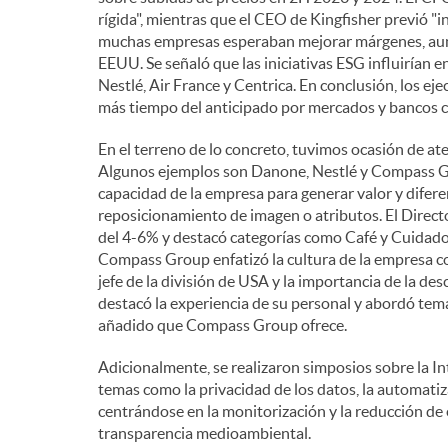
rígida", mientras que el CEO de Kingfisher previó "i
muchas empresas esperaban mejorar márgenes, aunq
EEUU. Se señaló que las iniciativas ESG influirían e
Nestlé, Air France y Centrica. En conclusión, los ej
más tiempo del anticipado por mercados y bancos c
En el terreno de lo concreto, tuvimos ocasión de at
Algunos ejemplos son Danone, Nestlé y Compass Gro
capacidad de la empresa para generar valor y difer
reposicionamiento de imagen o atributos. El Direct
del 4-6% y destacó categorías como Café y Cuidad
Compass Group enfatizó la cultura de la empresa co
jefe de la división de USA y la importancia de la de
destacó la experiencia de su personal y abordó temas
añadido que Compass Group ofrece.
Adicionalmente, se realizaron simposios sobre la In
temas como la privacidad de los datos, la automatiz
centrándose en la monitorización y la reducción de e
transparencia medioambiental.