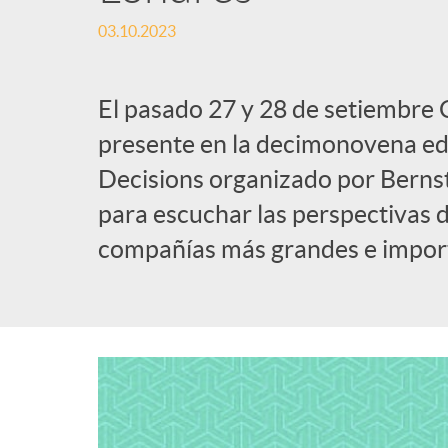
03.10.2023
l
i
El pasado 27 y 28 de setiembre 
presente en la decimonovena ed
c
Decisions organizado por Berns
para escuchar las perspectivas d
a
compañías más grandes e impor
d
o
r