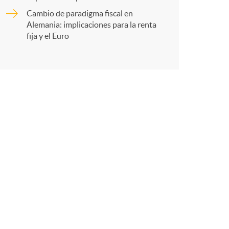
Cambio de paradigma fiscal en
Alemania: implicaciones para la renta
r
fija y el Euro
e
n
R
e
d