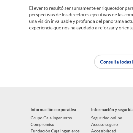
El evento resultó ser sumamente enriquecedor para
perspectivas de los directores ejecutivos de las c
una visión invaluable y profunda del panorama actual
experiencia que nos ha ayudado a reforzar y orient
Consulta todas 
A
B
p
o
Información corporativa
Información y segurid
l
t
Grupo Caja Ingenieros
Seguridad online
Compromiso
Acceso seguro
Fundación Caja Ingenieros
Accesibilidad