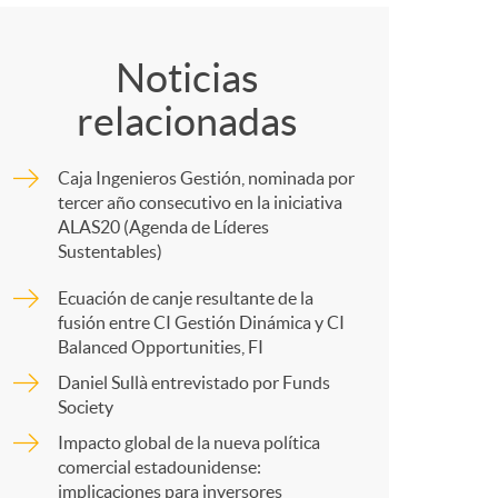
C
o
o
m
Noticias
relacionadas
m
a
Caja Ingenieros Gestión, nominada por
p
tercer año consecutivo en la iniciativa
ALAS20 (Agenda de Líderes
Sustentables)
a
Ecuación de canje resultante de la
fusión entre CI Gestión Dinámica y CI
r
Balanced Opportunities, FI
Daniel Sullà entrevistado por Funds
Society
t
Impacto global de la nueva política
comercial estadounidense:
implicaciones para inversores