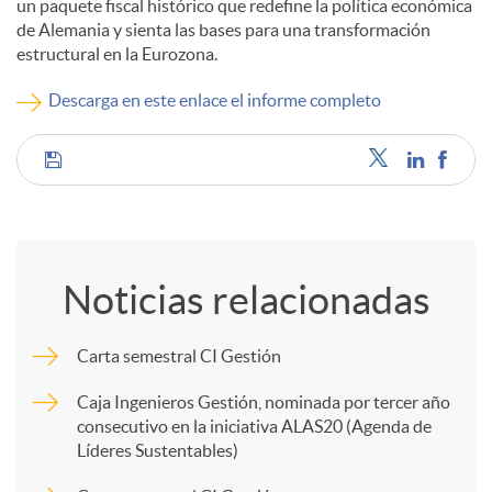
un paquete fiscal histórico que redefine la política económica
de Alemania y sienta las bases para una transformación
c
estructural en la Eurozona.
Descarga en este enlace el informe completo
o
C
n
o
t
Noticias relacionadas
m
e
Carta semestral CI Gestión
p
n
Caja Ingenieros Gestión, nominada por tercer año
consecutivo en la iniciativa ALAS20 (Agenda de
Líderes Sustentables)
a
i