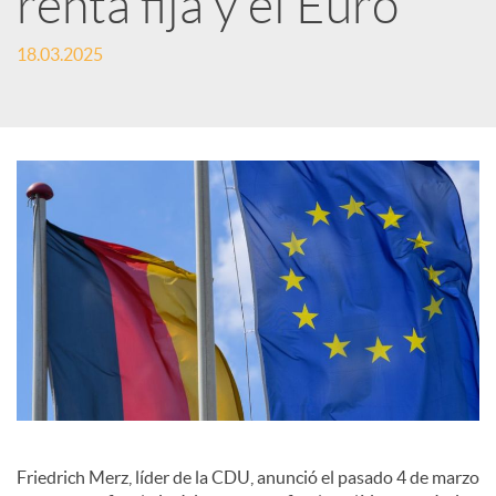
renta fija y el Euro
c
18.03.2025
a
d
o
r
d
e
Friedrich Merz, líder de la CDU, anunció el pasado 4 de marzo