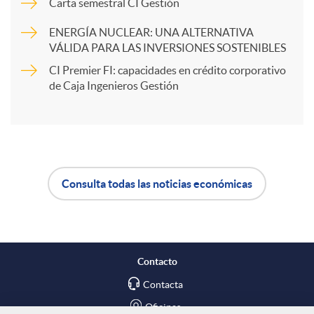
Carta semestral CI Gestión
r
d
ENERGÍA NUCLEAR: UNA ALTERNATIVA
VÁLIDA PARA LAS INVERSIONES SOSTENIBLES
t
CI Premier FI: capacidades en crédito corporativo
o
de Caja Ingenieros Gestión
i
s
r
Consulta todas las noticias económicas
A
B
e
p
o
n
Contacto
l
t
Contacta
R
Oficinas