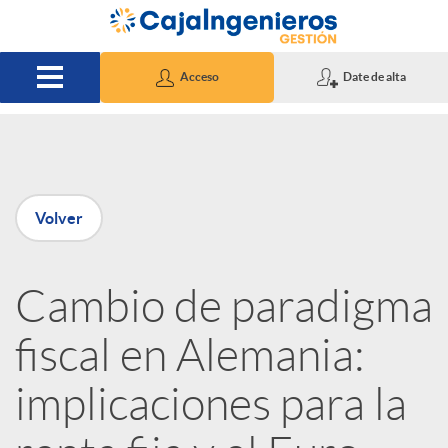
Saltar al contenido principal
Acceso
Date de alta
P
Volver
u
Cambio de paradigma
b
fiscal en Alemania:
l
implicaciones para la
i