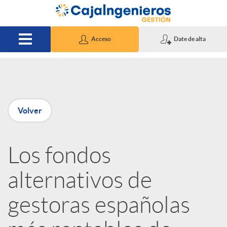
Saltar al contenido principal
Acceso
Date de alta
P
Volver
u
Los fondos
b
alternativos de
l
gestoras españolas
i