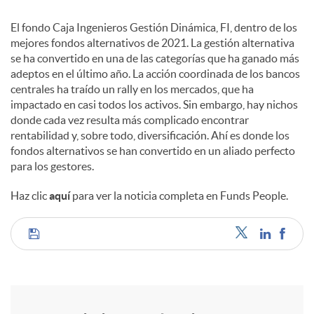
El fondo Caja Ingenieros Gestión Dinámica, FI, dentro de los
c
mejores fondos alternativos de 2021. La gestión alternativa
se ha convertido en una de las categorías que ha ganado más
adeptos en el último año. La acción coordinada de los bancos
o
centrales ha traído un rally en los mercados, que ha
impactado en casi todos los activos. Sin embargo, hay nichos
n
donde cada vez resulta más complicado encontrar
rentabilidad y, sobre todo, diversificación. Ahí es donde los
fondos alternativos se han convertido en un aliado perfecto
t
para los gestores.
Haz clic
aquí
para ver la noticia completa en Funds People.
e
C
n
o
i