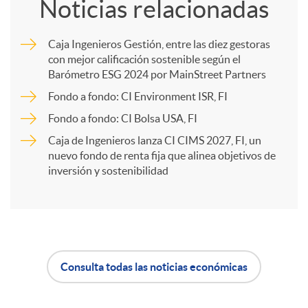
Noticias relacionadas
m
d
Caja Ingenieros Gestión, entre las diez gestoras
con mejor calificación sostenible según el
p
o
Barómetro ESG 2024 por MainStreet Partners
Fondo a fondo: CI Environment ISR, FI
a
s
Fondo a fondo: CI Bolsa USA, FI
Caja de Ingenieros lanza CI CIMS 2027, FI, un
r
nuevo fondo de renta fija que alinea objetivos de
inversión y sostenibilidad
t
i
Consulta todas las noticias económicas
A
B
r