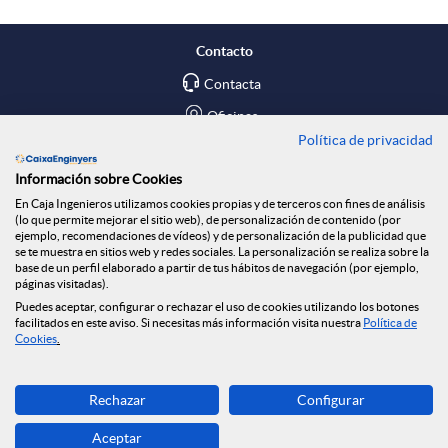
p
o
e
Contacto
l
t
Contacta
n
Oficinas
Política de privacidad
i
ó
R
Encuéntranos en
Información sobre Cookies
En Caja Ingenieros utilizamos cookies propias y de terceros con fines de análisis
c
n
Blog
e
(lo que permite mejorar el sitio web), de personalización de contenido (por
ejemplo, recomendaciones de vídeos) y de personalización de la publicidad que
Social
se te muestra en sitios web y redes sociales. La personalización se realiza sobre la
base de un perfil elaborado a partir de tus hábitos de navegación (por ejemplo,
a
n
d
páginas visitadas).
Tablón de anuncios
Puedes aceptar, configurar o rechazar el uso de cookies utilizando los botones
Seguridad Online
facilitados en este aviso. Si necesitas más información visita nuestra
Política de
c
o
Cookies
.
e
Descarga ahora
i
t
Rechazar
Configurar
s
Banca MOBILE
Aceptar