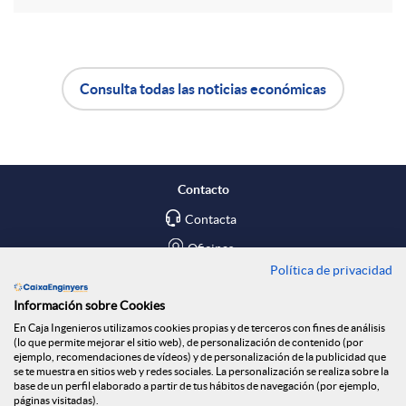
r
d
t
Consulta todas las noticias económicas
o
A
B
i
s
p
o
r
Contacto
l
t
Contacta
e
Oficinas
Política de privacidad
i
ó
Encuéntranos en
n
Información sobre Cookies
En Caja Ingenieros utilizamos cookies propias y de terceros con fines de análisis
c
n
Blog
(lo que permite mejorar el sitio web), de personalización de contenido (por
R
ejemplo, recomendaciones de vídeos) y de personalización de la publicidad que
Social
se te muestra en sitios web y redes sociales. La personalización se realiza sobre la
base de un perfil elaborado a partir de tus hábitos de navegación (por ejemplo,
a
n
páginas visitadas).