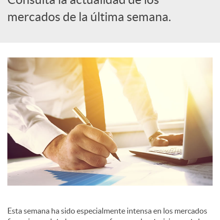
mercados de la última semana.
c
a
d
o
r
d
e
Esta semana ha sido especialmente intensa en los mercados