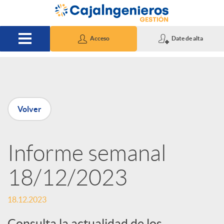
Saltar al contenido principal
Acceso
Date de alta
P
Volver
u
Informe semanal
b
18/12/2023
l
18.12.2023
i
Consulta la actualidad de los