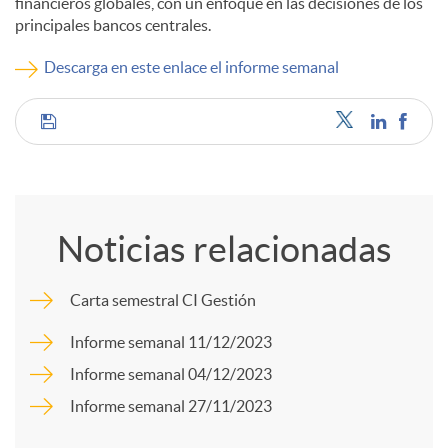
financieros globales, con un enfoque en las decisiones de los
principales bancos centrales.
c
Descarga en este enlace el informe semanal
o
C
n
o
t
Noticias relacionadas
m
e
Carta semestral CI Gestión
p
Informe semanal 11/12/2023
n
Informe semanal 04/12/2023
a
Informe semanal 27/11/2023
i