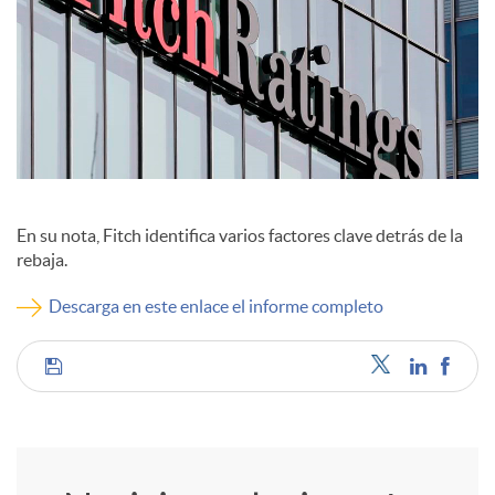
c
o
n
En su nota, Fitch identifica varios factores clave detrás de la
t
rebaja.
Descarga en este enlace el informe completo
e
C
n
o
i