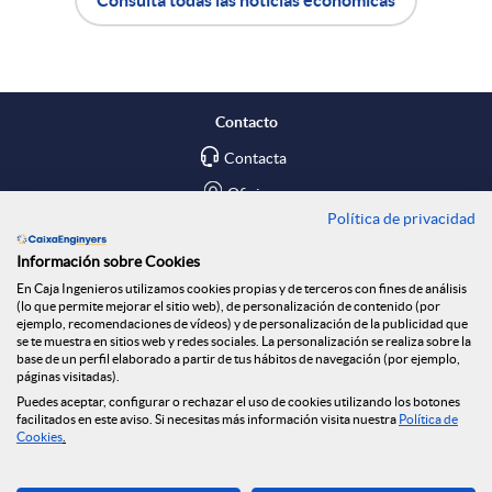
A
B
e
p
o
n
Contacto
l
t
Contacta
R
Oficinas
Política de privacidad
i
ó
e
Encuéntranos en
Información sobre Cookies
En Caja Ingenieros utilizamos cookies propias y de terceros con fines de análisis
c
n
Blog
d
(lo que permite mejorar el sitio web), de personalización de contenido (por
ejemplo, recomendaciones de vídeos) y de personalización de la publicidad que
Social
se te muestra en sitios web y redes sociales. La personalización se realiza sobre la
base de un perfil elaborado a partir de tus hábitos de navegación (por ejemplo,
a
n
e
páginas visitadas).
Tablón de anuncios
Puedes aceptar, configurar o rechazar el uso de cookies utilizando los botones
Seguridad Online
facilitados en este aviso. Si necesitas más información visita nuestra
Política de
c
o
Cookies
.
s