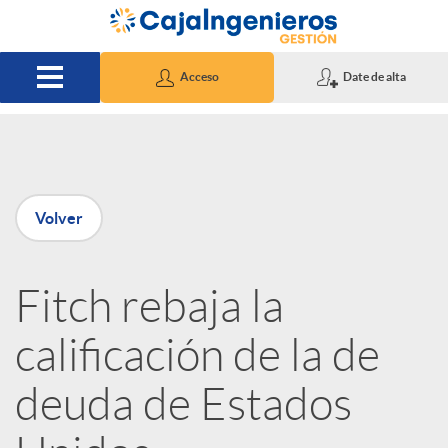
Saltar al contenido principal
Acceso
Date de alta
P
Volver
u
Fitch rebaja la
b
calificación de la de
l
deuda de Estados
i