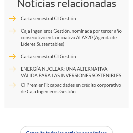
Noticias relacionadas
m
d
Carta semestral CI Gestión
p
Caja Ingenieros Gestión, nominada por tercer año
o
consecutivo en la iniciativa ALAS20 (Agenda de
Líderes Sustentables)
a
s
Carta semestral CI Gestión
r
ENERGÍA NUCLEAR: UNA ALTERNATIVA
VÁLIDA PARA LAS INVERSIONES SOSTENIBLES
t
CI Premier FI: capacidades en crédito corporativo
de Caja Ingenieros Gestión
i
r
Consulta todas las noticias económicas