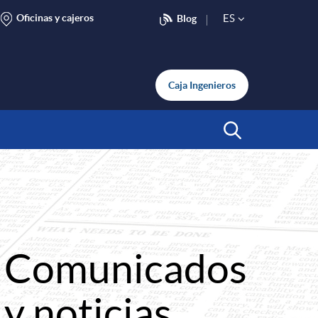
Oficinas y cajeros
ES
Blog
S
e
Caja Ingenieros
l
Abrir Buscar
e
c
Comunicados
t
y noticias