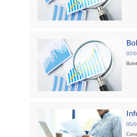
Bol
07/0
Bolet
In
05/0
Consu