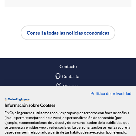
r
d
t
o
Consulta todas las noticias económicas
i
A
B
s
r
p
o
Contacto
e
l
t
Contacta
Oficinas
n
Política de privacidad
i
ó
Encuéntranos en
Información sobre Cookies
R
En Caja Ingenieros utilizamos cookies propias y de terceros con fines de análisis
c
n
Blog
(lo que permite mejorar el sitio web), de personalización de contenido (por
ejemplo, recomendaciones de vídeos) y de personalización de la publicidad que
Social
se te muestra en sitios web y redes sociales. La personalización se realiza sobre la
base de un perfil elaborado a partir de tus hábitos de navegación (por ejemplo,