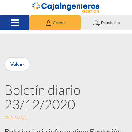
Saltar al contenido principal
Acceso
Date de alta
P
Volver
u
Boletín diario
b
23/12/2020
l
23.12.2020
i
Boletín diario informativo: Evolución