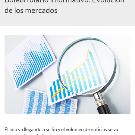
de los mercados
c
a
d
o
r
d
e
El año va llegando a su fin y el volumen de noticias se va