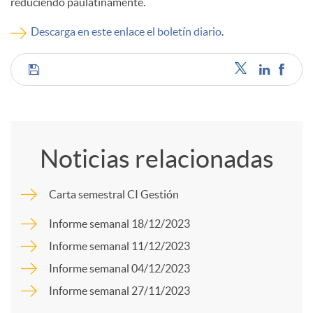
reduciendo paulatinamente.
c
Descarga en este enlace el boletín diario
.
o
C
n
o
Noticias relacionadas
t
m
Carta semestral CI Gestión
e
p
Informe semanal 18/12/2023
Informe semanal 11/12/2023
n
a
Informe semanal 04/12/2023
Informe semanal 27/11/2023
i