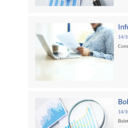
In
14/1
Consu
Bol
14/1
Bolet