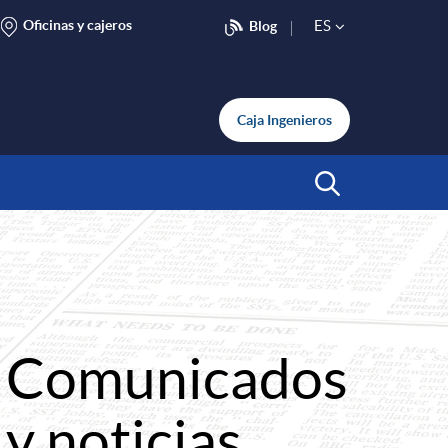
Oficinas y cajeros
ES
Blog
S
e
Caja Ingenieros
l
Abrir Buscar
e
c
Comunicados
t
y noticias