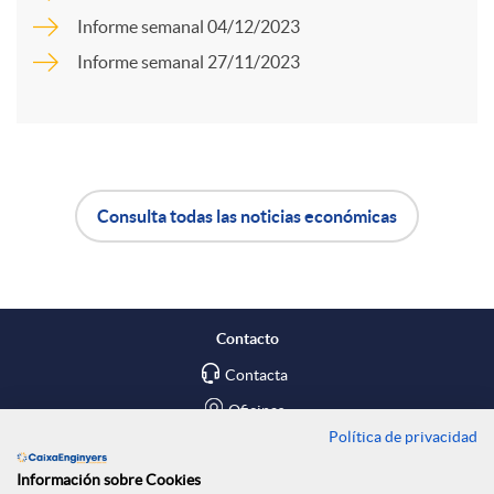
a
Informe semanal 04/12/2023
d
Informe semanal 27/11/2023
r
o
t
s
Consulta todas las noticias económicas
i
A
B
r
p
o
Contacto
e
l
t
Contacta
Oficinas
n
Política de privacidad
i
ó
Encuéntranos en
Información sobre Cookies