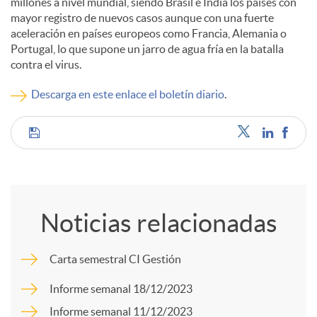
millones a nivel mundial, siendo Brasil e India los países con
mayor registro de nuevos casos aunque con una fuerte
c
aceleración en países europeos como Francia, Alemania o
Portugal, lo que supone un jarro de agua fría en la batalla
contra el virus.
o
Descarga en este enlace el boletín diario
.
n
C
t
o
e
Noticias relacionadas
m
n
Carta semestral CI Gestión
p
Informe semanal 18/12/2023
i
Informe semanal 11/12/2023