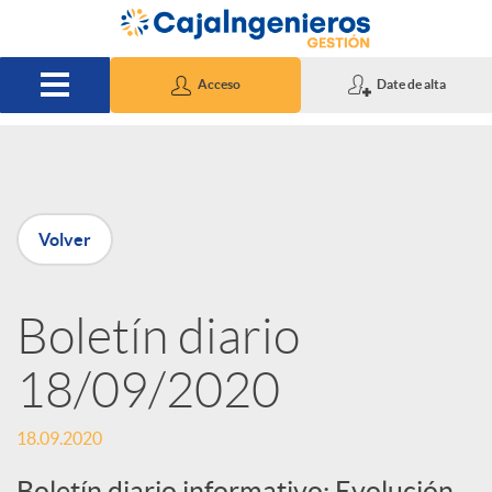
Saltar al contenido principal
Acceso
Date de alta
P
Volver
u
Boletín diario
b
18/09/2020
l
18.09.2020
i
Boletín diario informativo: Evolución