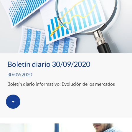
o
u
r
n
b
n
t
l
o
e
i
Boletín diario 30/09/2020
t
n
30/09/2020
c
Boletín diario informativo: Evolución de los mercados
i
i
a
+
c
d
d
i