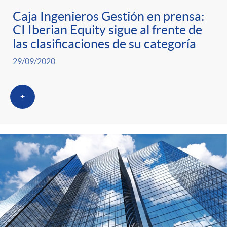
t
Caja Ingenieros Gestión en prensa:
CI Iberian Equity sigue al frente de
e
las clasificaciones de su categoría
g
29/09/2020
o
+
r
i
a