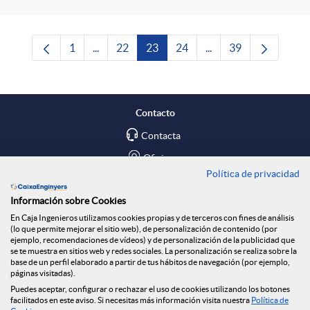
1
...
22
23
24
...
39
Página
Páginas intermedias Use TAB para desplazars
Página
Página
Página
Páginas intermedias 
Página
Contacto
Contacta
Oficinas
Política de privacidad
Encuéntranos en
Información sobre Cookies
En Caja Ingenieros utilizamos cookies propias y de terceros con fines de análisis
Blog
(lo que permite mejorar el sitio web), de personalización de contenido (por
ejemplo, recomendaciones de vídeos) y de personalización de la publicidad que
Social
se te muestra en sitios web y redes sociales. La personalización se realiza sobre la
base de un perfil elaborado a partir de tus hábitos de navegación (por ejemplo,
páginas visitadas).
Tablón de anuncios
Puedes aceptar, configurar o rechazar el uso de cookies utilizando los botones
Seguridad Online
facilitados en este aviso. Si necesitas más información visita nuestra
Política de