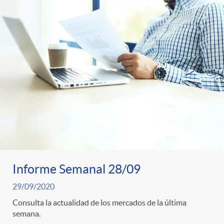
o
o
a
A
r
s
n
d
e
c
e
c
l
c
o
a
o
Informe Semanal 28/09
n
29/09/2020
F
n
Consulta la actualidad de los mercados de la última
o
semana.