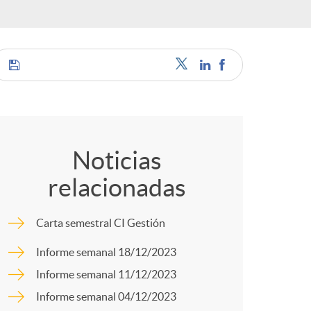
o
r
d
C
e
o
Noticias
i
relacionadas
m
d
Carta semestral CI Gestión
p
Informe semanal 18/12/2023
i
Informe semanal 11/12/2023
a
Informe semanal 04/12/2023