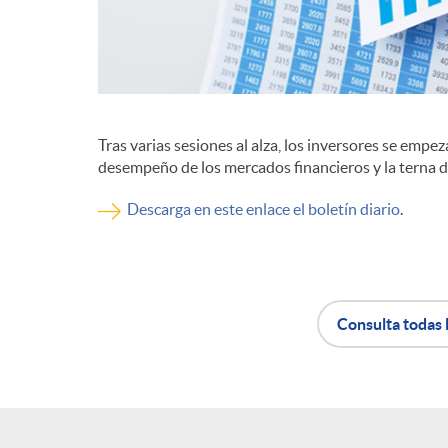
d
e
Tras varias sesiones al alza, los inversores se empez
c
desempeño de los mercados financieros y la terna d
Descarga en este enlace el boletín diario
.
o
n
Consulta todas 
t
A
B
e