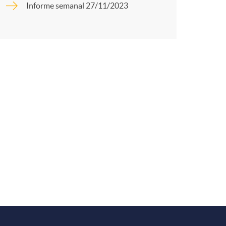
o
Informe semanal 27/11/2023
r
m
t
a
r
e
n
R