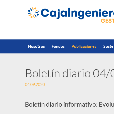
Saltar al contenido principal
Nosotros
Fondos
Publicaciones
Soste
Boletín diario 04
P
04.09.2020
u
Boletín diario informativo: Evol
b