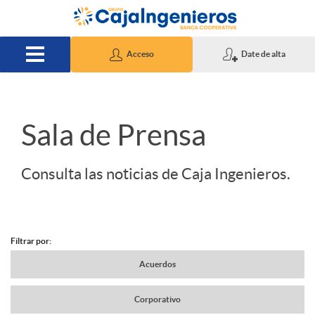
Saltar al contenido principal
Acceso
Date de alta
S
Sala de Prensa
l
Consulta las noticias de Caja Ingenieros.
i
Filtrar por:
d
N
Acuerdos
e
Corporativo