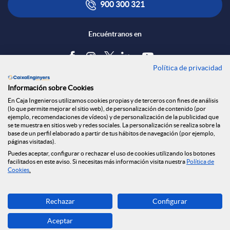
900 300 321
Encuéntranos en
Política de privacidad
Blog
Información sobre Cookies
Tablón de anuncios
En Caja Ingenieros utilizamos cookies propias y de terceros con fines de análisis
(lo que permite mejorar el sitio web), de personalización de contenido (por
Política de cookies
ejemplo, recomendaciones de vídeos) y de personalización de la publicidad que
Aviso legal
se te muestra en sitios web y redes sociales. La personalización se realiza sobre la
base de un perfil elaborado a partir de tus hábitos de navegación (por ejemplo,
Seguridad Online
páginas visitadas).
Privacidad
Puedes aceptar, configurar o rechazar el uso de cookies utilizando los botones
Canal denuncias
facilitados en este aviso. Si necesitas más información visita nuestra
Política de
Cookies
.
Descarga ahora
Rechazar
Configurar
Banca MOBILE
Aceptar
© Grupo Caja Ingenieros 2026