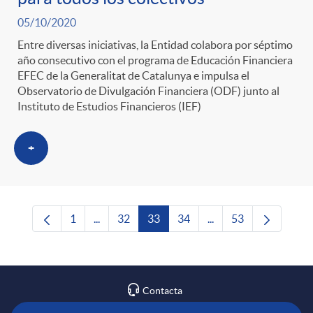
05/10/2020
Entre diversas iniciativas, la Entidad colabora por séptimo
año consecutivo con el programa de Educación Financiera
EFEC de la Generalitat de Catalunya e impulsa el
Observatorio de Divulgación Financiera (ODF) junto al
Instituto de Estudios Financieros (IEF)
+
1
...
32
33
34
...
53
Página
Páginas intermedias Use TAB para desplazars
Página
Página
Página
Páginas intermedias 
Página
Contacta