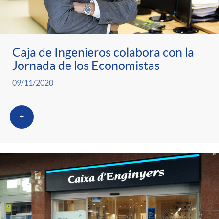
ó
t
l
r
n
e
i
Caja de Ingenieros colabora con la
a
p
n
c
Jornada de los Economistas
09/11/2020
S
o
i
a
a
+
r
d
d
l
c
o
o
a
a
A
r
d