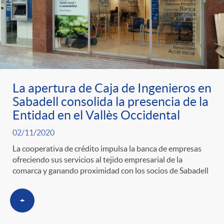
t
n
d
e
e
c
e
p
g
l
c
r
La apertura de Caja de Ingenieros en
o
a
o
Sabadell consolida la presencia de la
Entidad en el Vallès Occidental
e
r
F
n
02/11/2020
La cooperativa de crédito impulsa la banca de empresas
n
í
i
t
ofreciendo sus servicios al tejido empresarial de la
comarca y ganando proximidad con los socios de Sabadell
s
a
l
e
+
a