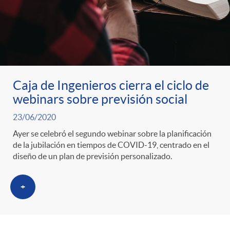
ó
t
l
r
n
e
i
a
p
n
c
Caja de Ingenieros cierra el ciclo de
S
o
i
webinars sobre previsión social
a
23/06/2020
a
r
d
d
Ayer se celebró el segundo webinar sobre la planificación
de la jubilación en tiempos de COVID-19, centrado en el
l
diseño de un plan de previsión personalizado.
c
o
o
a
+
a
A
r
d