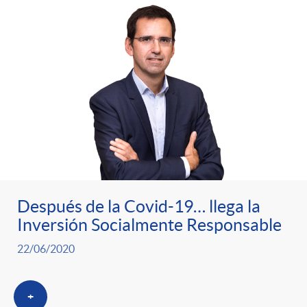
t
n
d
e
e
c
e
p
g
l
c
r
o
a
o
e
r
F
n
Después de la Covid-19… llega la
n
í
i
t
Inversión Socialmente Responsable
s
22/06/2020
a
l
e
a
+