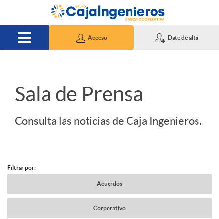
Saltar al contenido principal
Acceso
Date de alta
S
Sala de Prensa
l
Consulta las noticias de Caja Ingenieros.
i
Filtrar por:
d
N
Acuerdos
e
Corporativo