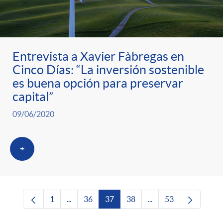
Entrevista a Xavier Fàbregas en
Cinco Días: “La inversión sostenible
es buena opción para preservar
capital”
09/06/2020
+
1
...
36
37
38
...
53
Página
Páginas intermedias Use TAB para desplazars
Página
Página
Página
Páginas intermedias 
Página