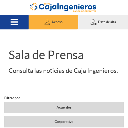
Saltar al contenido principal
Acceso
Date de alta
S
Sala de Prensa
l
Consulta las noticias de Caja Ingenieros.
i
Filtrar por:
d
N
Acuerdos
e
Corporativo