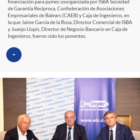
s
t
n
financiación para pymes coorganizada por ISBA Sociedad
de Garantía Recíproca, Confederación de Asociaciones
Empresariales de Balears (CAEB) y Caja de Ingenieros, en
r
i
la que Jaime García de la Rosa, Director Comercial de ISBA
y Juanjo Llopis, Director de Negocio Bancario en Caja de
Ingenieros, fueron sido los ponentes.
o
d
+
C
o
a
s
t
e