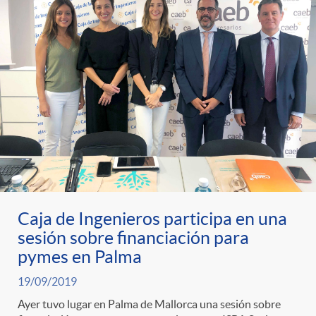
t
n
d
e
e
c
e
p
g
l
c
r
o
a
o
e
r
F
n
n
Caja de Ingenieros participa en una
í
i
t
sesión sobre financiación para
pymes en Palma
s
a
l
e
19/09/2019
a
Ayer tuvo lugar en Palma de Mallorca una sesión sobre