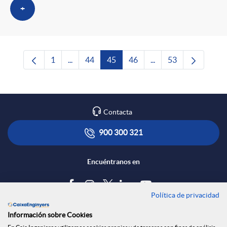
+
1
...
44
45
46
...
53
Página
Páginas intermedias Use TAB para desplazars
Página
Página
Página
Páginas intermedias 
Página
Contacta
900 300 321
Encuéntranos en
Política de privacidad
Blog
Información sobre Cookies