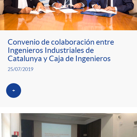
g
o
r
Convenio de colaboración entre
Ingenieros Industriales de
i
Catalunya y Caja de Ingenieros
25/07/2019
a
+
s