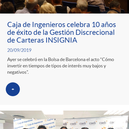
ó
t
l
r
n
e
i
Caja de Ingenieros celebra 10 años
a
de éxito de la Gestión Discrecional
p
n
c
de Carteras INSIGNIA
S
20/09/2019
o
i
a
Ayer se celebró en la Bolsa de Barcelona el acto “Cómo
invertir en tiempos de tipos de interés muy bajos y
a
r
d
negativos”.
d
l
c
o
+
o
a
a
A
r
d