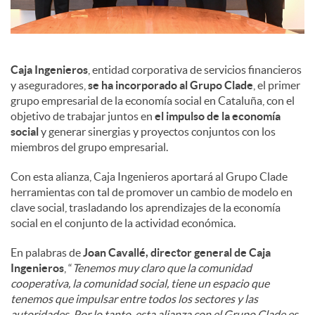
d
Caja Ingenieros
, entidad corporativa de servicios financieros
o
y aseguradores,
se ha incorporado al Grupo Clade
, el primer
grupo empresarial de la economía social en Cataluña, con el
objetivo de trabajar juntos en
el impulso de la economía
s
social
y generar sinergias y proyectos conjuntos con los
miembros del grupo empresarial.
Con esta alianza, Caja Ingenieros aportará al Grupo Clade
herramientas con tal de promover un cambio de modelo en
clave social, trasladando los aprendizajes de la economía
social en el conjunto de la actividad económica.
En palabras de
Joan Cavallé, director general de Caja
Ingenieros
, “
Tenemos muy claro que la comunidad
cooperativa, la comunidad social, tiene un espacio que
tenemos que impulsar entre todos los sectores y las
autoridades. Por lo tanto, esta alianza con el Grupo Clade es