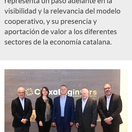
representa un paso adelante en la
visibilidad y la relevancia del modelo
c
cooperativo, y su presencia y
aportación de valor a los diferentes
o
sectores de la economía catalana.
n
t
e
n
i