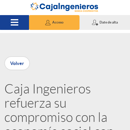
Saltar al contenido principal
Acceso
Date de alta
P
Volver
u
Caja Ingenieros
b
refuerza su
l
compromiso con la
i