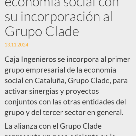
economía social con
su incorporación al
c
Grupo Clade
a
13.11.2024
d
Caja Ingenieros se incorpora al primer
grupo empresarial de la economía
o
social en Cataluña, Grupo Clade, para
activar sinergias y proyectos
r
conjuntos con las otras entidades del
d
grupo y del tercer sector en general.
La alianza con el Grupo Clade
e