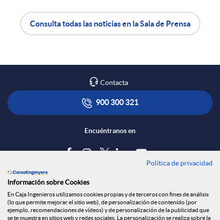
i
r
Consulta todas las noticias en la Sala de Prensa
A
B
e
p
o
Contacta
n
l
t
900 300 321
R
i
ó
Encuéntranos en
e
c
n
Política de privacidad
Blog
d
Información sobre Cookies
a
s
Tablón de anuncios
En Caja Ingenieros utilizamos cookies propias y de terceros con fines de análisis
(lo que permite mejorar el sitio web), de personalización de contenido (por
Política de cookies
ejemplo, recomendaciones de vídeos) y de personalización de la publicidad que
Aviso legal
se te muestra en sitios web y redes sociales. La personalización se realiza sobre la