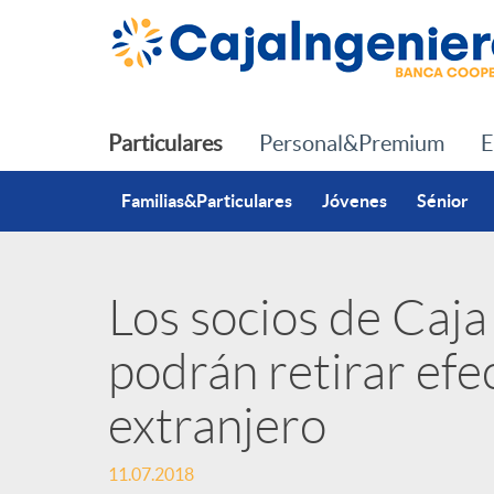
Saltar al contenido principal
Particulares
Personal&Premium
E
Familias&Particulares
Jóvenes
Sénior
Los socios de Caja
P
podrán retirar efec
u
extranjero
b
11.07.2018