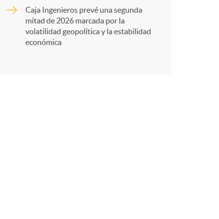
Caja Ingenieros prevé una segunda
r
mitad de 2026 marcada por la
volatilidad geopolítica y la estabilidad
económica
e
n
R
e
d
e