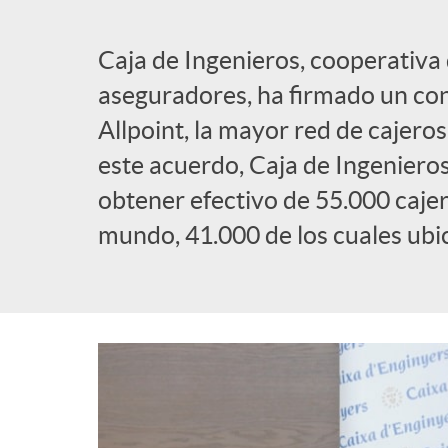
l
Caja de Ingenieros, cooperativa 
aseguradores, ha firmado un con
i
Allpoint, la mayor red de cajer
este acuerdo, Caja de Ingenieros 
c
obtener efectivo de 55.000 cajer
a
mundo, 41.000 de los cuales ubi
d
o
r