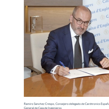
d
e
c
o
n
t
e
Ramiro Sanchez Crespo, Consejero delegado de Cardtronics España 
General de Caja de Ingenieros