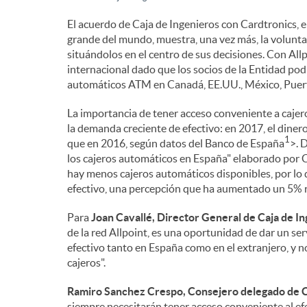
n
El acuerdo de Caja de Ingenieros con Cardtronics,
grande del mundo, muestra, una vez más, la voluntad 
situándolos en el centro de sus decisiones. Con Allp
i
internacional dado que los socios de la Entidad podr
automáticos ATM en Canadá, EE.UU., México, Puert
d
La importancia de tener acceso conveniente a caje
la demanda creciente de efectivo: en 2017, el diner
1
que en 2016, según datos del Banco de España
>. 
o
los cajeros automáticos en España" elaborado por C
hay menos cajeros automáticos disponibles, por lo 
efectivo, una percepción que ha aumentado un 5% r
s
Para
Joan Cavallé, Director General de Caja de I
de la red Allpoint, es una oportunidad de dar un ser
efectivo tanto en España como en el extranjero, y 
cajeros".
Ramiro Sanchez Crespo, Consejero delegado de C
siempre necesitarán tener acceso conveniente al ef