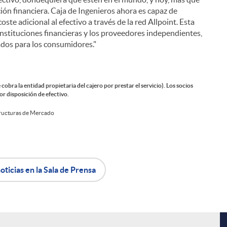
ión financiera. Caja de Ingenieros ahora es capaz de
coste adicional al efectivo a través de la red Allpoint. Esta
instituciones financieras y los proveedores independientes,
ados para los consumidores."
cobra la entidad propietaria del cajero por prestar el servicio). Los socios
or disposición de efectivo.
tructuras de Mercado
i
oticias en la Sala de Prensa
l