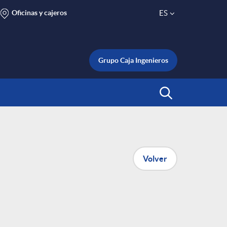
Oficinas y cajeros
ES
S
e
Grupo Caja Ingenieros
l
Abrir Buscar
e
c
Volver
t