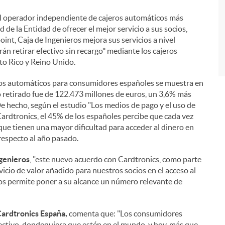
 el operador independiente de cajeros automáticos más
de la Entidad de ofrecer el mejor servicio a sus socios,
oint, Caja de Ingenieros mejora sus servicios a nivel
án retirar efectivo sin recargo* mediante los cajeros
o Rico y Reino Unido.
ros automáticos para consumidores españoles se muestra en
o retirado fue de 122.473 millones de euros, un 3,6% más
De hecho, según el estudio "Los medios de pago y el uso de
ardtronics, el 45% de los españoles percibe que cada vez
que tienen una mayor dificultad para acceder al dinero en
especto al año pasado.
ngenieros
, "este nuevo acuerdo con Cardtronics, como parte
vicio de valor añadido para nuestros socios en el acceso al
nos permite poner a su alcance un número relevante de
ardtronics España,
comenta que: "Los consumidores
ectivo, dondequiera que estén en el mundo, y hoy, más que