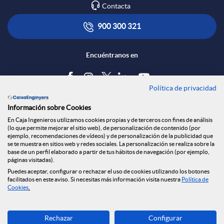
Contacta
l
t
e
900 300 321
i
ó
d
Encuéntranos en
c
n
e
Política de privacidad
Blog
Información sobre Cookies
a
s
s
Tablón de anuncios
En Caja Ingenieros utilizamos cookies propias y de terceros con fines de análisis
(lo que permite mejorar el sitio web), de personalización de contenido (por
Política de cookies
ejemplo, recomendaciones de vídeos) y de personalización de la publicidad que
c
a
Aviso legal
se te muestra en sitios web y redes sociales. La personalización se realiza sobre la
S
base de un perfil elaborado a partir de tus hábitos de navegación (por ejemplo,
Seguridad Online
páginas visitadas).
Privacidad
Puedes aceptar, configurar o rechazar el uso de cookies utilizando los botones
i
l
Canal denuncias
facilitados en este aviso. Si necesitas más información visita nuestra
Política de
o
Cookies
.
o
a
Descarga ahora
c
Rechazar
Configurar
Banca MOBILE