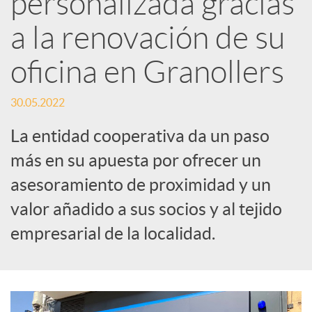
personalizada gracias
a la renovación de su
c
oficina en Granollers
a
30.05.2022
d
La entidad cooperativa da un paso
más en su apuesta por ofrecer un
o
asesoramiento de proximidad y un
valor añadido a sus socios y al tejido
r
empresarial de la localidad.
d
e