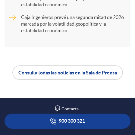
t
estabilidad económica
Caja Ingenieros prevé una segunda mitad de 2026
i
marcada por la volatilidad geopolítica y la
estabilidad económica
r
e
Consulta todas las noticias en la Sala de Prensa
n
A
B
R
p
o
Contacta
e
l
t
900 300 321