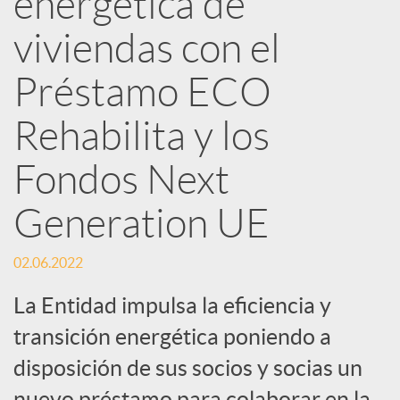
energética de
viviendas con el
c
Préstamo ECO
a
Rehabilita y los
d
Fondos Next
o
Generation UE
02.06.2022
r
La Entidad impulsa la eficiencia y
d
transición energética poniendo a
disposición de sus socios y socias un
e
nuevo préstamo para colaborar en la