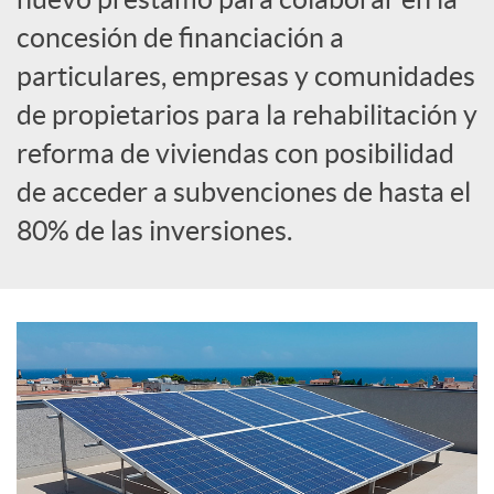
concesión de financiación a
c
particulares, empresas y comunidades
de propietarios para la rehabilitación y
o
reforma de viviendas con posibilidad
de acceder a subvenciones de hasta el
n
80% de las inversiones.
t
e
n
i