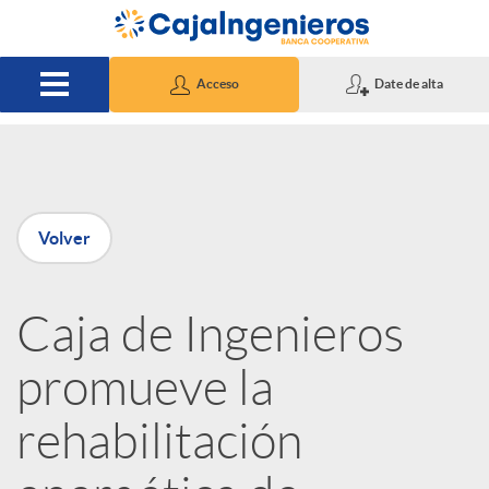
Saltar al contenido principal
Acceso
Date de alta
P
Volver
u
Caja de Ingenieros
b
promueve la
l
rehabilitación
i