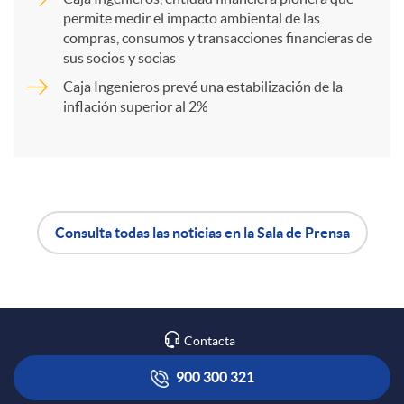
t
permite medir el impacto ambiental de las
compras, consumos y transacciones financieras de
sus socios y socias
i
Caja Ingenieros prevé una estabilización de la
inflación superior al 2%
r
e
Consulta todas las noticias en la Sala de Prensa
n
A
B
R
p
o
Contacta
e
l
t
900 300 321