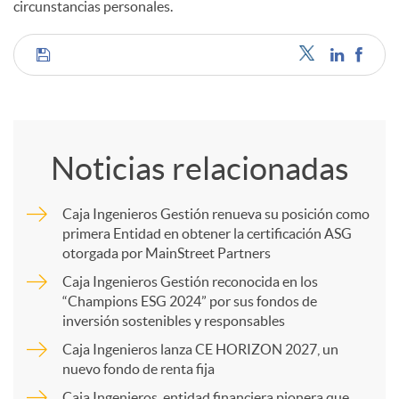
circunstancias personales.
C
o
Noticias relacionadas
m
Caja Ingenieros Gestión renueva su posición como
primera Entidad en obtener la certificación ASG
p
otorgada por MainStreet Partners
Caja Ingenieros Gestión reconocida en los
a
“Champions ESG 2024” por sus fondos de
inversión sostenibles y responsables
Caja Ingenieros lanza CE HORIZON 2027, un
r
nuevo fondo de renta fija
Caja Ingenieros, entidad financiera pionera que