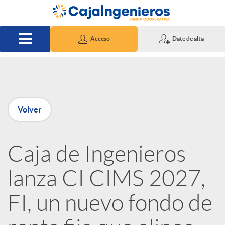
Saltar al contenido principal
Acceso
Date de alta
P
Volver
u
Caja de Ingenieros
b
lanza CI CIMS 2027,
l
FI, un nuevo fondo de
i