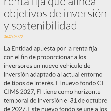
renta fija que alinea
objetivos de inversión
c
y sostenibilidad
a
06.09.2022
d
La Entidad apuesta por la renta fija
con el fin de proporcionar a los
o
inversores un nuevo vehículo de
inversión adaptado al actual entorno
r
de tipos de interés. El nuevo fondo CI
d
CIMS 2027, FI tiene como horizonte
temporal de inversión el 31 de octubre
e
de 2027. Este nuevo fondo se une a los