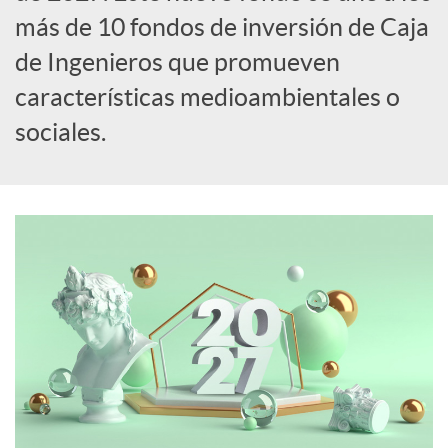
más de 10 fondos de inversión de Caja
c
de Ingenieros que promueven
características medioambientales o
o
sociales.
n
t
e
n
i