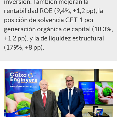
inversión. También mejoran la
rentabilidad ROE (9,4%, +1,2 pp), la
c
posición de solvencia CET-1 por
o
generación orgánica de capital (18,3%,
+1,2 pp), y la de liquidez estructural
n
(179%, +8 pp).
t
e
n
i