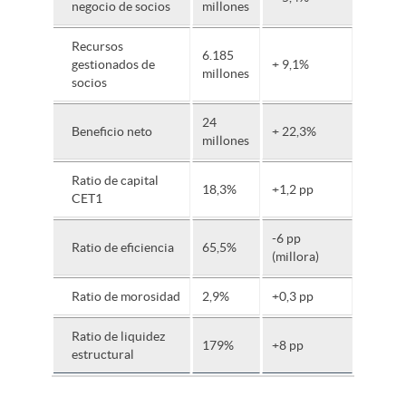
negocio de socios
millones
Recursos
6.185
gestionados de
+ 9,1%
millones
socios
24
Beneficio neto
+ 22,3%
millones
Ratio de capital
18,3%
+1,2 pp
CET1
-6 pp
Ratio de eficiencia
65,5%
(millora)
Ratio de morosidad
2,9%
+0,3 pp
Ratio de liquidez
179%
+8 pp
estructural