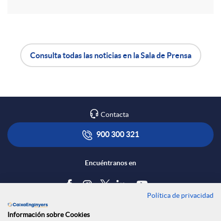
r
e
Consulta todas las noticias en la Sala de Prensa
n
A
B
R
p
o
Contacta
e
l
t
900 300 321
d
i
ó
Encuéntranos en
e
c
n
Política de privacidad
Blog
Información sobre Cookies