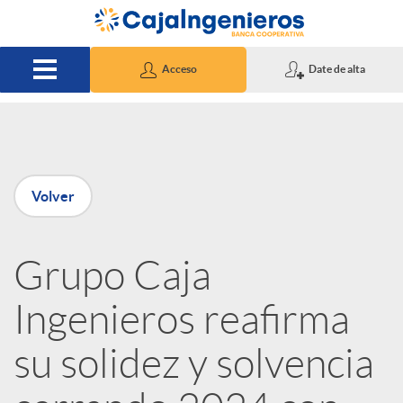
Saltar al contenido principal
Acceso
Date de alta
P
Volver
u
Grupo Caja
b
Ingenieros reafirma
l
su solidez y solvencia
i