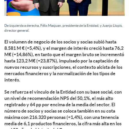
d
De izquierda a derecha, Félix Masjuan, presidente de la Entidad, y Juanjo Llopis,
o
director general.
El volumen de negocio de los socios y socias subió hasta
8.581 M € (+5,4%), y el margen de interés creció hasta 76,2
s
M€ (+14,86%), en tanto que el margen bruto se incrementó
hasta 123,2 M€ (+23,87%), impulsado por la captación de
nuevos recursos y suscripciones, el contexto alcista de los
mercados financieros y la normalización de los tipos de
interés.
Se refuerza el vínculo de la Entidad con su base social, con
un nivel de recomendación NPS del 50,1%, el más alto
registrado y 64 pp por encima de la media del sector. El
número de socios y socias se coloca también en su cota
máxima con 216.320 personas (+1,4%), con una tenencia
media de 6,1 productos financieros, la cifra más alta en los