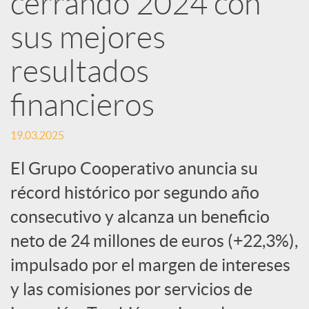
cerrando 2024 con
sus mejores
c
resultados
a
financieros
d
19.03.2025
o
El Grupo Cooperativo anuncia su
récord histórico por segundo año
r
consecutivo y alcanza un beneficio
neto de 24 millones de euros (+22,3%),
d
impulsado por el margen de intereses
y las comisiones por servicios de
e