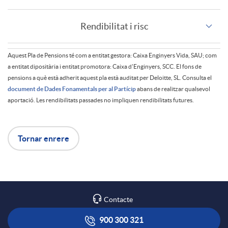
d
P
e
Rendibilitat i risc
e
2
s
Aquest Pla de Pensions té com a entitat gestora: Caixa Enginyers Vida, SAU; com
P
a entitat dipositària i entitat promotora: Caixa d'Enginyers, SCC. El fons de
t
pensions a què està adherit aquest pla està auditat per Deloitte, SL. Consulta el
document de Dades Fonamentals per al Partícip
abans de realitzar qualsevol
i
aportació. Les rendibilitats passades no impliquen rendibilitats futures.
a
e
l
Tornar enrere
b
E
l
o
u
Contacte
e
t
900 300 321