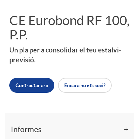
a
S
CE Eurobond RF 100,
P.P.
d
l
consolidar el teu estalvi-
Un pla per a
o
i
previsió.
r
d
Contractar ara
Encara no ets soci?
r
e
i
r
P
Informes
e
p