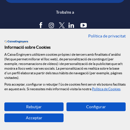
r
ó
Troba'ns a
o
n
Política de privacitat
Blog
b
v
Informació sobre Cookies
Tauler d'anuncis
A Caixa Enginyers utilitzem cookies pròpies i de tercers amb finalitats d'anàlisi
o
Política de cookies
(fet que permet millorar el lloc web), de personalització de contingut (per
o
Avís legal
exemple, recomanacions de vídeos) i de personalització de la publicitat que se't
mostra a llocs web i xarxes socials. La personalització es realitza sobre la base
Seguretat Online
d'un perfil elaborat a partir dels teus hàbits de navegació (per exemple, pàgines
n
Privacitat
visitades).
l
Pots acceptar, configurar o rebutjar l'ús de cookies fent servir els botons facilitats
Canal denúncies
en aquest avís. Si necessites més informació visita la nostra
Política de Cookies
.
d
v
Descarrega-la ara
Rebutjar
Configurar
Banca MOBILE
Acceptar
e
© Caixa Enginyers 2026