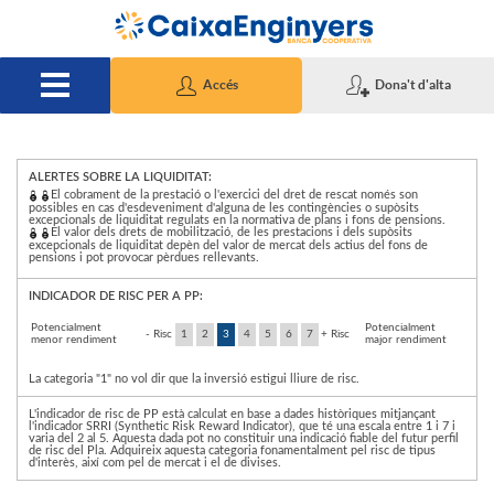
Salta al contingut principal
Accés
Dona't d'alta
ALERTES SOBRE LA LIQUIDITAT:
I
El cobrament de la prestació o l'exercici del dret de rescat només son
possibles en cas d'esdeveniment d'alguna de les contingències o supòsits
excepcionals de liquiditat regulats en la normativa de plans i fons de pensions.
El valor dels drets de mobilització, de les prestacions i dels supòsits
excepcionals de liquiditat depèn del valor de mercat dels actius del fons de
n
pensions i pot provocar pèrdues rellevants.
INDICADOR DE RISC PER A PP:
d
Potencialment
Potencialment
- Risc
1
2
3
4
5
6
7
+ Risc
menor rendiment
major rendiment
La categoria "1" no vol dir que la inversió estigui lliure de risc.
i
L'indicador de risc de PP està calculat en base a dades històriques mitjançant
l'indicador SRRI (Synthetic Risk Reward Indicator), que té una escala entre 1 i 7 i
varia del 2 al 5. Aquesta dada pot no constituir una indicació fiable del futur perfil
de risc del Pla. Adquireix aquesta categoria fonamentalment pel risc de tipus
d'interès, així com pel de mercat i el de divises.
c