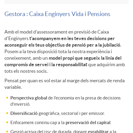
l
s
l
Gestora
: Caixa Enginyers Vida i Pensions
a
g
Amb el model d'assessorament en previsió de Caixa
a
d'Enginyers
t'acompanyem en les teves decisions per
n
aconseguir els teus objectius de pensió per a la jubilació
.
o
n
Posem a la teva disposició tota la nostra experiència i
coneixement, amb un
model propi que segueix la línia del
d
compromís de servei i la responsabilitat
que adquirim amb
e
e
tots els nostres socis.
Pensat per quan es vol estar al marge dels mercats de renda
e
variable.
s
s
Perspectiva global
de l'economia en la presa de decisions
p
d'inversió.
p
d
Diversificació
geogràfica, sectorial i per emissor.
e
Enfocament continu cap a la
preservació del capital
.
e
e
Gestió activa del risc de durada, donant
estabilitat
a la