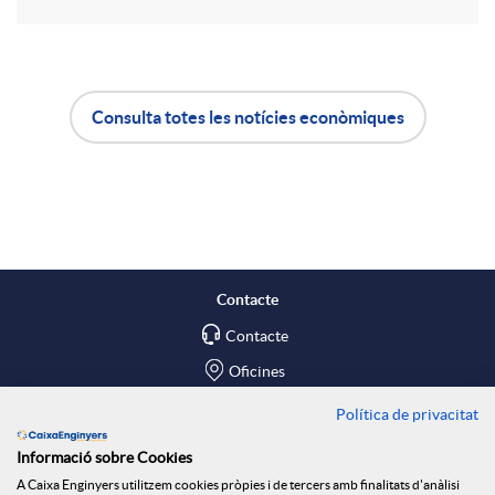
i
r
Consulta totes les notícies econòmiques
A
B
a
p
o
X
l
t
a
Contacte
Contacte
i
ó
r
Oficines
c
n
Política de privacitat
x
Troba'ns a
Informació sobre Cookies
Blog
A Caixa Enginyers utilitzem cookies pròpies i de tercers amb finalitats d'anàlisi