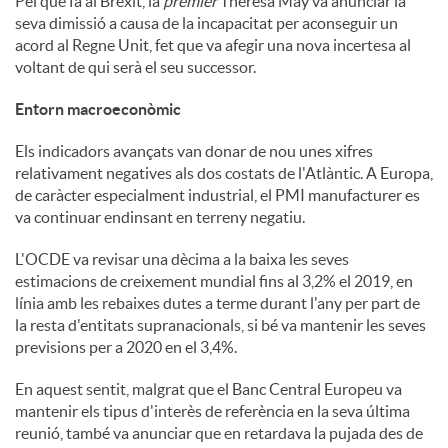
Pel que fa al Brexit, la
premier
Theresa May va anunciar la
seva dimissió a causa de la incapacitat per aconseguir un
u
acord al Regne Unit, fet que va afegir una nova incertesa al
voltant de qui serà el seu successor.
t
Entorn macroeconòmic
Els indicadors avançats van donar de nou unes xifres
s
relativament negatives als dos costats de l'Atlàntic. A Europa,
de caràcter especialment industrial, el PMI manufacturer es
va continuar endinsant en terreny negatiu.
L'OCDE va revisar una dècima a la baixa les seves
estimacions de creixement mundial fins al 3,2% el 2019, en
línia amb les rebaixes dutes a terme durant l'any per part de
la resta d'entitats supranacionals, si bé va mantenir les seves
previsions per a 2020 en el 3,4%.
En aquest sentit, malgrat que el Banc Central Europeu va
mantenir els tipus d'interès de referència en la seva última
reunió, també va anunciar que en retardava la pujada des de