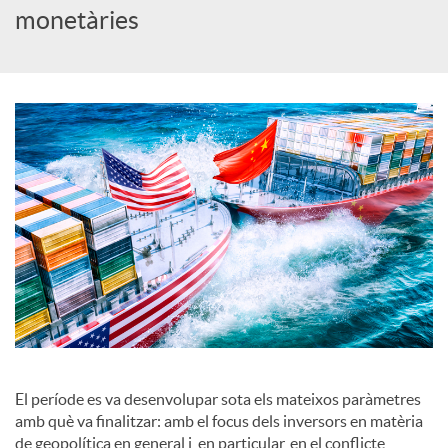
monetàries
c
a
d
o
r
d
El període es va desenvolupar sota els mateixos paràmetres
amb què va finalitzar: amb el focus dels inversors en matèria
e
de geopolítica en general i, en particular, en el conflicte