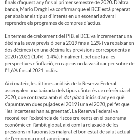
finals d’aquest any fins al primer semestre de 2020. D'altra
banda, Mario Draghi va confirmar que el BCE està preparat
per abaixar els tipus d'interès en un escenari advers i
reprendre els programes de compres d'actius.
En termes de creixement del PIB, el BCE va incrementar una
dècima la seva previsió per a 2019 fins a 1,2% i va rebaixar en
dos dècimes i en una dècima les previsions corresponents a
2020 i 2021 (1,4% i 1,4%). Finalment, pel que fa a les
perspectives d'inflació, en cap cas no la va situar per sobre de
l'1,6% fins al 2021 inclòs.
Així mateix, les últimes anàlisis de la Reserva Federal
assenyalen una baixada dels tipus d'interès de referència el
2020, que contrasta amb el
dot plot
d'inicis d'any en què
s'apuntaven dues pujades el 2019 i una el 2020, pel fet que
“les incerteses han augmentat”. La Reserva Federal va
reconèixer l'existència de riscos creixents en el panorama
econòmic en l’àmbit global, així com la relaxació de les
pressions inflacionistes malgrat el bon estat de salut actual
de l'economia nord-americana.