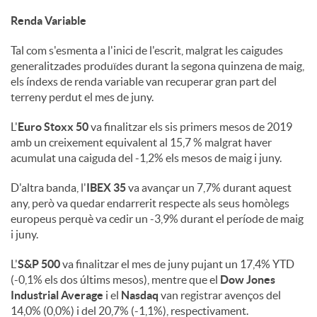
Renda Variable
Tal com s'esmenta a l'inici de l'escrit, malgrat les caigudes
generalitzades produïdes durant la segona quinzena de maig,
els índexs de renda variable van recuperar gran part del
terreny perdut el mes de juny.
L'
Euro Stoxx 50
va finalitzar els sis primers mesos de 2019
amb un creixement equivalent al 15,7 % malgrat haver
acumulat una caiguda del -1,2% els mesos de maig i juny.
D'altra banda, l'
IBEX 35
va avançar un 7,7% durant aquest
any, però va quedar endarrerit respecte als seus homòlegs
europeus perquè va cedir un -3,9% durant el període de maig
i juny.
L'
S&P 500
va finalitzar el mes de juny pujant un 17,4% YTD
(-0,1% els dos últims mesos), mentre que el
Dow Jones
Industrial Average
i el
Nasdaq
van registrar avenços del
14,0% (0,0%) i del 20,7% (-1,1%), respectivament.