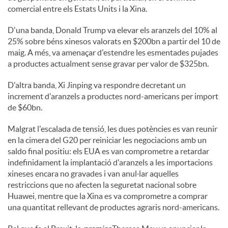
comercial entre els Estats Units i la Xina.
c
D'una banda, Donald Trump va elevar els aranzels del 10% al
25% sobre béns xinesos valorats en $200bn a partir del 10 de
maig. A més, va amenaçar d'estendre les esmentades pujades
o
a productes actualment sense gravar per valor de $325bn.
D'altra banda, Xi Jinping va respondre decretant un
n
increment d'aranzels a productes nord-americans per import
de $60bn.
t
Malgrat l'escalada de tensió, les dues potències es van reunir
en la cimera del G20 per reiniciar les negociacions amb un
saldo final positiu: els EUA es van comprometre a retardar
i
indefinidament la implantació d'aranzels a les importacions
xineses encara no gravades i van anul·lar aquelles
n
restriccions que no afecten la seguretat nacional sobre
Huawei, mentre que la Xina es va comprometre a comprar
una quantitat rellevant de productes agraris nord-americans.
g