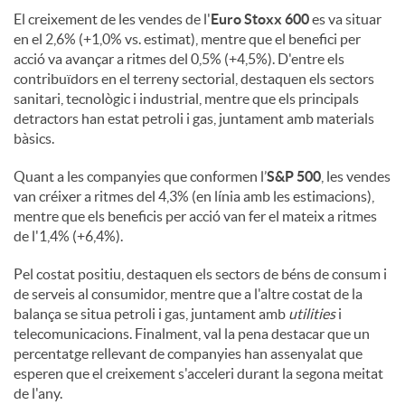
El creixement de les vendes de l'
Euro Stoxx 600
es va situar
en el 2,6% (+1,0% vs. estimat), mentre que el benefici per
acció va avançar a ritmes del 0,5% (+4,5%). D'entre els
contribuïdors en el terreny sectorial, destaquen els sectors
sanitari, tecnològic i industrial, mentre que els principals
detractors han estat petroli i gas, juntament amb materials
bàsics.
Quant a les companyies que conformen l’
S&P 500
, les vendes
van créixer a ritmes del 4,3% (en línia amb les estimacions),
mentre que els beneficis per acció van fer el mateix a ritmes
de l'1,4% (+6,4%).
Pel costat positiu, destaquen els sectors de béns de consum i
de serveis al consumidor, mentre que a l'altre costat de la
balança se situa petroli i gas, juntament amb
utilities
i
telecomunicacions. Finalment, val la pena destacar que un
percentatge rellevant de companyies han assenyalat que
esperen que el creixement s'acceleri durant la segona meitat
de l'any.