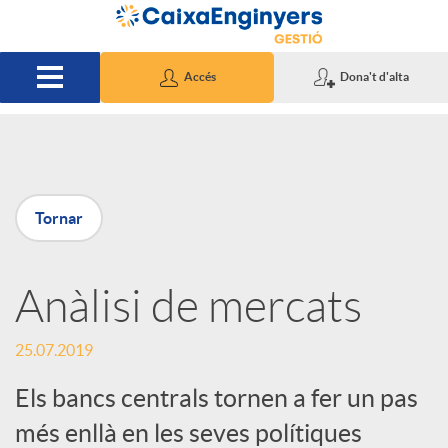
Salta al contingut principal
Accés
Dona't d'alta
P
Tornar
u
Anàlisi de mercats
b
25.07.2019
l
Els bancs centrals tornen a fer un pas
i
més enllà en les seves polítiques