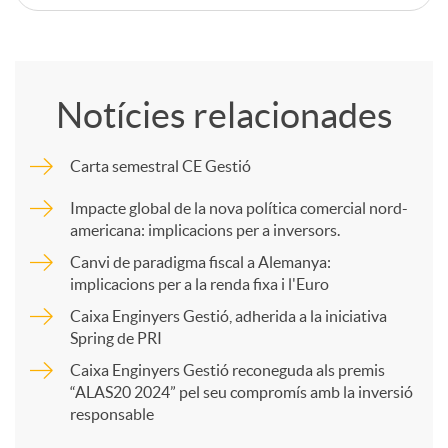
C
o
Notícies relacionades
m
Carta semestral CE Gestió
p
Impacte global de la nova política comercial nord-
americana: implicacions per a inversors.
a
Canvi de paradigma fiscal a Alemanya:
implicacions per a la renda fixa i l'Euro
Caixa Enginyers Gestió, adherida a la iniciativa
r
Spring de PRI
Caixa Enginyers Gestió reconeguda als premis
t
“ALAS20 2024” pel seu compromís amb la inversió
responsable