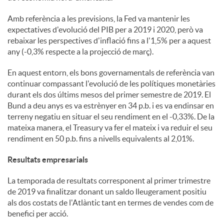
Amb referència a les previsions, la Fed va mantenir les
expectatives d'evolució del PIB per a 2019 i 2020, però va
rebaixar les perspectives d'inflació fins a l'1,5% per a aquest
any (-0,3% respecte a la projecció de març).
En aquest entorn, els bons governamentals de referència van
continuar compassant l'evolució de les polítiques monetàries
durant els dos últims mesos del primer semestre de 2019. El
Bund a deu anys es va estrènyer en 34 p.b. i es va endinsar en
terreny negatiu en situar el seu rendiment en el -0,33%. De la
mateixa manera, el Treasury va fer el mateix i va reduir el seu
rendiment en 50 p.b. fins a nivells equivalents al 2,01%.
Resultats empresarials
La temporada de resultats corresponent al primer trimestre
de 2019 va finalitzar donant un saldo lleugerament positiu
als dos costats de l'Atlàntic tant en termes de vendes com de
benefici per acció.