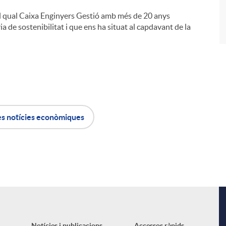
el qual Caixa Enginyers Gestió amb més de 20 anys
ia de sostenibilitat i que ens ha situat al capdavant de la
es notícies econòmiques
Notícies i publicacions
Accessos ràpids