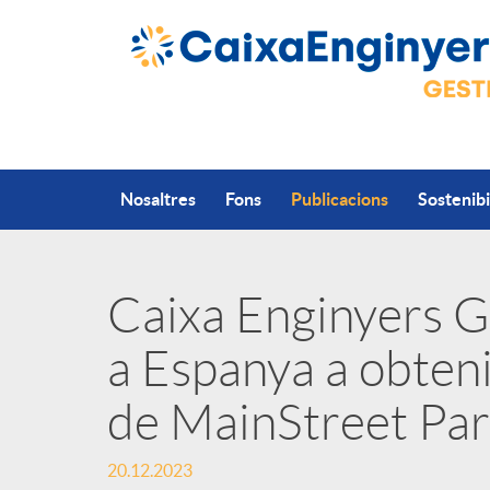
Salta al contingut principal
Nosaltres
Fons
Publicacions
Sostenibi
Caixa Enginyers Ge
P
a Espanya a obteni
u
de MainStreet Par
b
20.12.2023