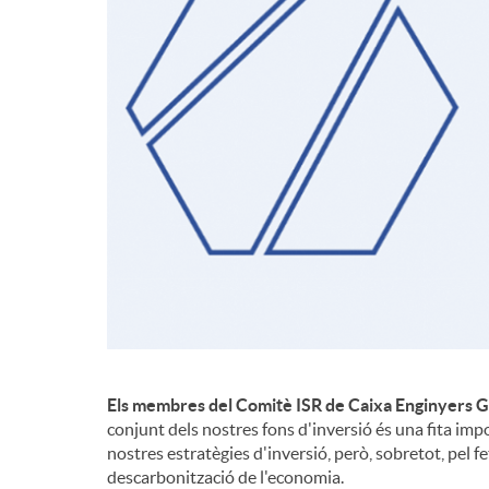
d
e
c
o
n
t
Els membres del Comitè ISR de Caixa Enginyers 
conjunt dels nostres fons d'inversió és una fita imp
nostres estratègies d'inversió, però, sobretot, pel f
i
descarbonització de l'economia.