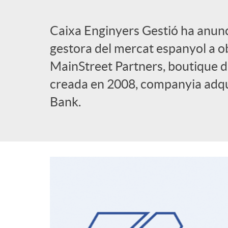
l
Caixa Enginyers Gestió ha anunci
gestora del mercat espanyol a ob
i
MainStreet Partners, boutique d
creada en 2008, companyia adquir
c
Bank.
a
d
o
r