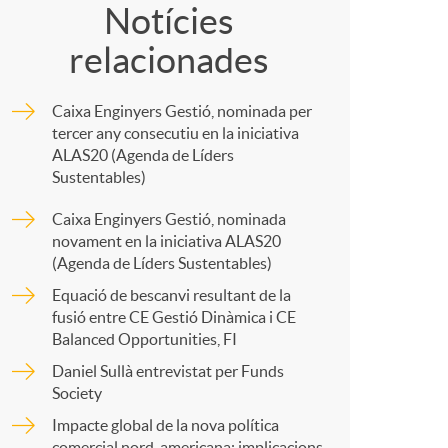
o
o
Notícies
relacionades
m
m
Caixa Enginyers Gestió, nominada per
a
p
tercer any consecutiu en la iniciativa
ALAS20 (Agenda de Líders
Sustentables)
a
Caixa Enginyers Gestió, nominada
novament en la iniciativa ALAS20
r
(Agenda de Líders Sustentables)
Equació de bescanvi resultant de la
fusió entre CE Gestió Dinàmica i CE
t
Balanced Opportunities, FI
Daniel Sullà entrevistat per Funds
Society
Impacte global de la nova política
comercial nord-americana: implicacions