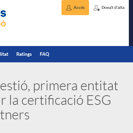
Accés
Dona't d'alta
litat
Ratings
FAQ
stió, primera entitat
r la certificació ESG
tners