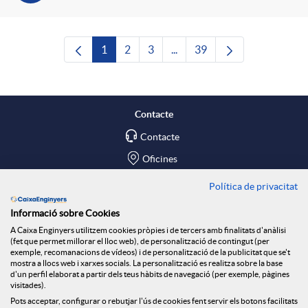
1
2
3
...
39
Pàgina
Pàgina
Pàgina
Pàgines intermèdies Utilitze
Pàgina
Contacte
Contacte
Oficines
Política de privacitat
Troba'ns a
Informació sobre Cookies
Blog
A Caixa Enginyers utilitzem cookies pròpies i de tercers amb finalitats d'anàlisi
(fet que permet millorar el lloc web), de personalització de contingut (per
Social Room
exemple, recomanacions de vídeos) i de personalització de la publicitat que se't
mostra a llocs web i xarxes socials. La personalització es realitza sobre la base
d'un perfil elaborat a partir dels teus hàbits de navegació (per exemple, pàgines
Tablón de anuncios
visitades).
Seguretat Online
Pots acceptar, configurar o rebutjar l'ús de cookies fent servir els botons facilitats