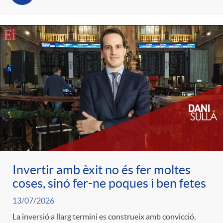
o
o
a
A
r
s
n
d
e
c
e
c
l
c
o
a
o
Invertir amb èxit no és fer moltes
n
coses, sinó fer-ne poques i ben fetes
F
n
13/07/2026
o
La inversió a llarg termini es construeix amb convicció,