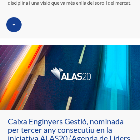
i
t
disciplina i una visió que va més enllà del soroll del mercat.
m
l
i
+
i
t
n
c
r
g
a
o
u
s
C
t
a
s
Caixa Enginyers Gestió, nominada
per tercer any consecutiu en la
iniciativa ALAS20 (Agenda de Líders