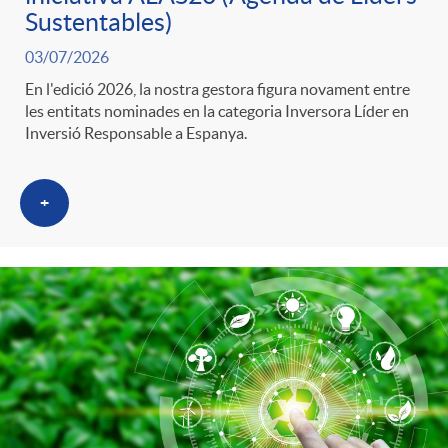
t
Sustentables)
e
03/07/2026
En l'edició 2026, la nostra gestora figura novament entre
les entitats nominades en la categoria Inversora Líder en
g
Inversió Responsable a Espanya.
o
+
r
i
a