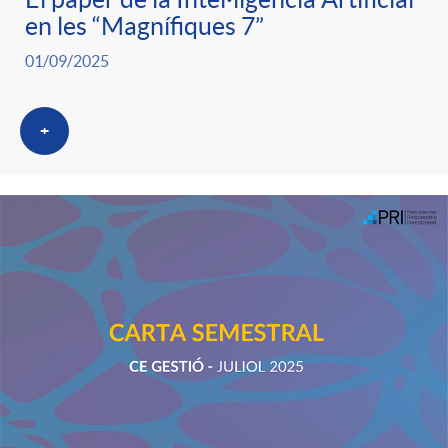
en les “Magnífiques 7”
01/09/2025
+