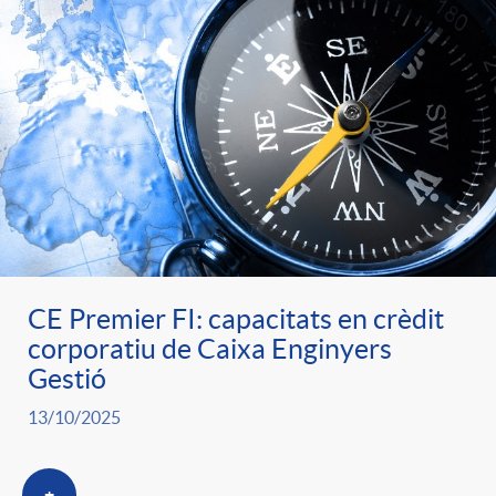
CE Premier FI: capacitats en crèdit
corporatiu de Caixa Enginyers
Gestió
13/10/2025
+