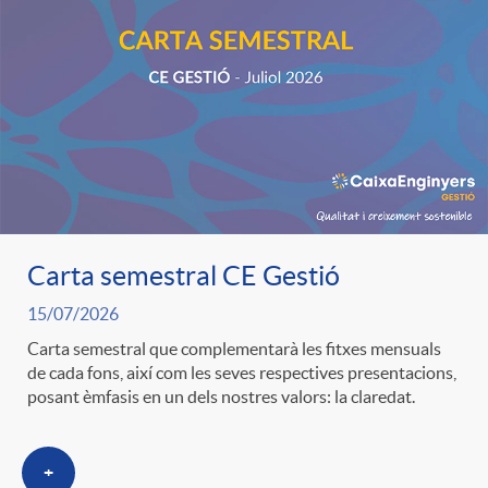
o
u
r
n
b
n
t
l
o
e
i
t
n
Carta semestral CE Gestió
c
15/07/2026
i
i
Carta semestral que complementarà les fitxes mensuals
a
de cada fons, així com les seves respectives presentacions,
c
posant èmfasis en un dels nostres valors: la claredat.
d
d
i
+