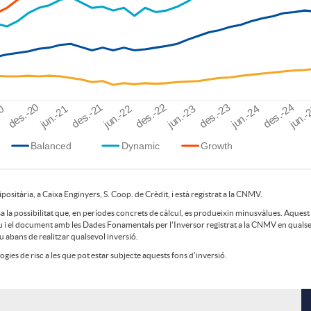
des.-20
des.-21
des.-22
des.-23
des.-24
20
jun.-21
jun.-22
jun.-23
jun.-24
jun.-
Balanced
Dynamic
Growth
ositària, a Caixa Enginyers, S. Coop. de Crèdit, i està registrat a la CNMV.
osa la possibilitat que, en períodes concrets de càlcul, es produeixin minusvàlues. Aquest
iu i el document amb les Dades Fonamentals per l'Inversor registrat a la CNMV en qualse
tiu abans de realitzar qualsevol inversió.
logies de risc a les que pot estar subjecte aquests fons d'inversió.