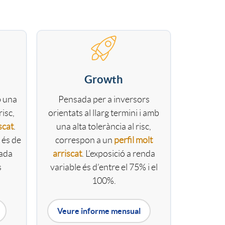
o
m
a
Growth
b una
Pensada per a inversors
risc,
orientats al llarg termini i amb
scat
.
una alta tolerància al risc,
 és de
correspon a un
perfil molt
tada
arriscat
. L’exposició a renda
s
variable és d’entre el 75% i el
100%.
Veure informe mensual