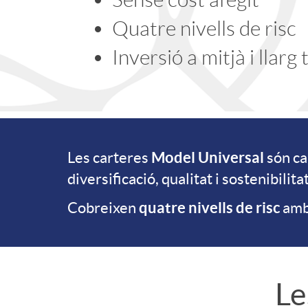
i
e
Quatre nivells de risc
Inversió a mitjà i llarg
c
c
a
e
c
r
Model Universal
Les carteres
són ca
I
diversificació, qualitat i sostenibilitat
i
a
quatre nivells de risc
Cobreixen
amb
n
o
C
t
Le
n
a