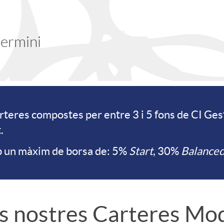
 termini
rteres compostes per entre 3 i 5 fons de CI Gest
.
 un màxim de borsa de: 5%
Start
, 30%
Balance
s nostres Carteres Mo