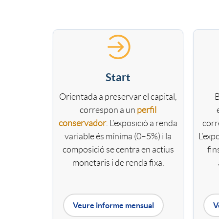
r
T
s
r
o
í
a
t
C
t
T
Start
n
e
a
u
i
Orientada a preservar el capital,
B
i
r
correspon a un
perfil
r
conservador
. L’exposició a renda
corr
l
p
variable és mínima (0–5%) i la
L’exp
d
a
composició se centra en actius
fin
t
o
o
monetaris i de renda fixa.
a
s
e
t
s
d
M
Veure informe mensual
V