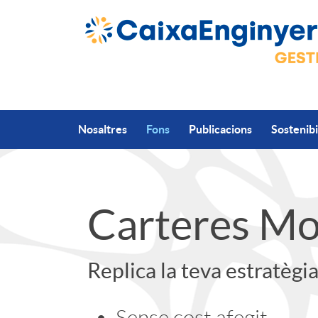
Salta al contingut principal
Nosaltres
Fons
Publicacions
Sostenibi
A
C
Carteres Mo
p
a
Replica la teva estratègi
l
b
Sense cost afegit