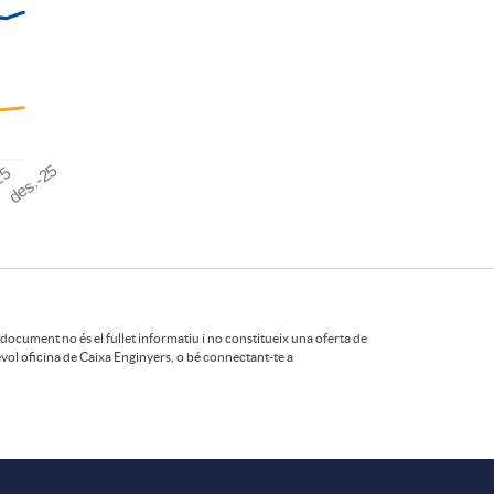
des.-25
25
 document no és el fullet informatiu i no constitueix una oferta de
vol oficina de Caixa Enginyers, o bé connectant-te a