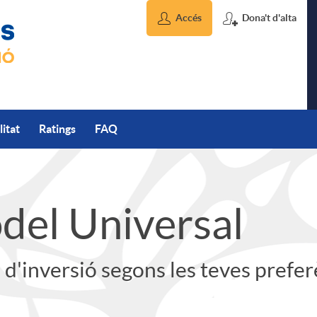
Accés
Dona't d'alta
litat
Ratings
FAQ
del Universal
a d'inversió segons les teves prefe