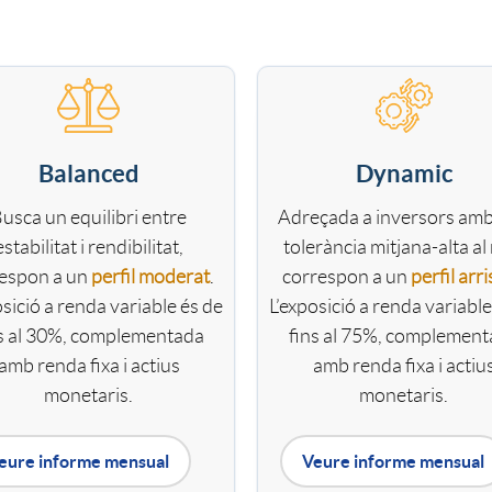
Balanced
Dynamic
usca un equilibri entre
Adreçada a inversors am
estabilitat i rendibilitat,
tolerància mitjana-alta al 
espon a un
perfil moderat
.
correspon a un
perfil arri
osició a renda variable és de
L’exposició a renda variable
s al 30%, complementada
fins al 75%, complemen
amb renda fixa i actius
amb renda fixa i actiu
monetaris.
monetaris.
eure informe mensual
Veure informe mensual