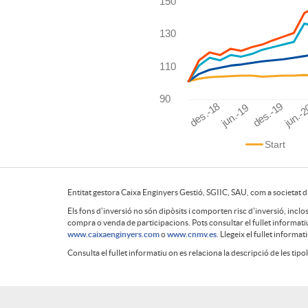
o
l
t
s
150
f
r
130
o
e
M
i
110
e
r
o
90
des.-18
des.-19
c
jun.-19
jun.-
n
a
d
Start
o
t
s
e
Entitat gestora Caixa Enginyers Gestió, SGIIC, SAU, com a societat dip
r
a
Els fons d'inversió no són dipòsits i comporten risc d'inversió, incl
m
l
d
compra o venda de participacions. Pots consultar el fullet informat
www.caixaenginyers.com
o
www.cnmv.es
. Llegeix el fullet informa
e
b
Consulta el fullet informatiu on es relaciona la descripció de les tipo
o
o
i
n