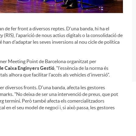
 de fer front a diversos reptes. D'una banda, hi ha el
(RIS), l'aparició de nous actius digitals o la consolidació de
é han d'adaptar les seves inversions al nou cicle de política
imer Meeting Point de Barcelona organitzat per
 de Caixa Enginyers Gestió
, "l'essència de la norma és
i
ls alhora que facilitar l'accés als vehicles d'inversió".
per diversos fronts. D'una banda, afecta les gestores
hmarks. "No deixa de ser una intervenció de preus, que pot
larg termini. Però també afecta els comercialitzadors
cal en el seu model de negoci i, si això passa, les gestores