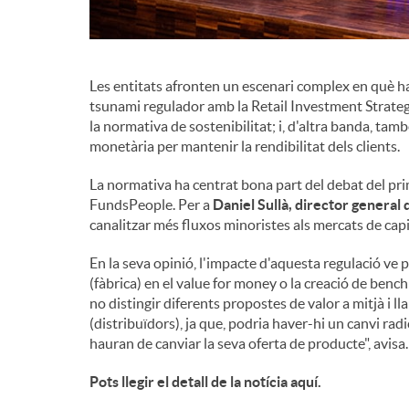
d
Les entitats afronten un escenari complex en què han
e
tsunami regulador amb la Retail Investment Strategy 
la normativa de sostenibilitat; i, d'altra banda, tamb
monetària per mantenir la rendibilitat dels clients.
c
La normativa ha centrat bona part del debat del pr
FundsPeople. Per a
Daniel Sullà, director general
o
canalitzar més fluxos minoristes als mercats de capita
En la seva opinió, l'impacte d'aquesta regulació ve 
n
(fàbrica) en el value for money o la creació de benc
no distingir diferents propostes de valor a mitjà i l
(distribuïdors), ja que, podria haver-hi un canvi radi
t
hauran de canviar la seva oferta de producte", avisa.
Pots llegir el detall de la notícia aquí.
i