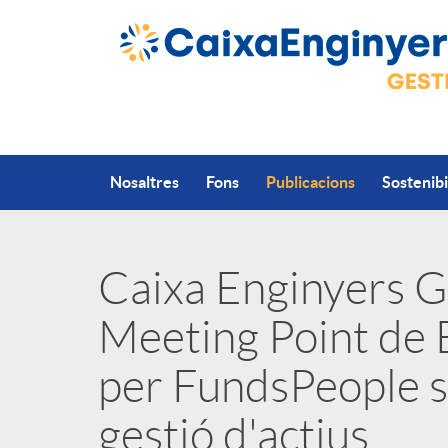
Salta al contingut principal
Nosaltres
Fons
Publicacions
Sostenibi
Caixa Enginyers Ge
P
Meeting Point de 
u
per FundsPeople so
b
gestió d'actius