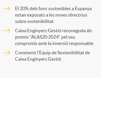
o
El 20% dels fons sostenibles a Espanya
a
m
estan exposats a les noves directrius
sobre sostenibilitat
Caixa Enginyers Gestió reconeguda als
r
a
premis “ALAS20 2024” pel seu
compromís amb la inversió responsable
t
Coneixent l'Equip de Sostenibilitat de
Caixa Enginyers Gestió
r
a
X