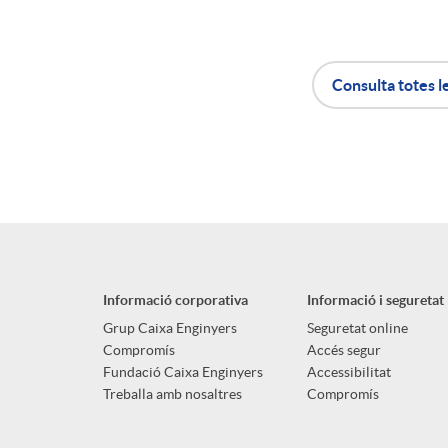
n
Consulta totes l
g
A
B
u
p
o
t
l
t
s
Informació corporativa
Informació i seguretat
i
ó
Grup Caixa Enginyers
Seguretat online
Compromís
Accés segur
Fundació Caixa Enginyers
Accessibilitat
c
n
Treballa amb nosaltres
Compromís