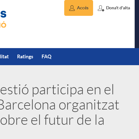
Accés
Dona't d'alta
litat
Ratings
FAQ
stió participa en el
Barcelona organitzat
bre el futur de la