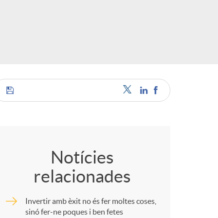
o
r
d
'
C
i
o
d
Notícies
relacionades
m
i
Invertir amb èxit no és fer moltes coses,
p
sinó fer-ne poques i ben fetes