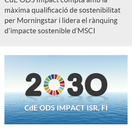
màxima qualificació de sostenibilitat
c
per Morningstar i lidera el rànquing
d'impacte sostenible d’MSCI
a
d
o
r
d
e