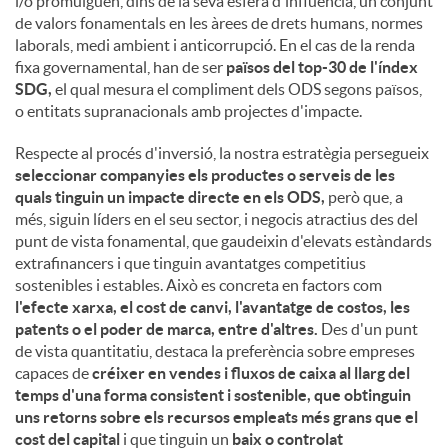
i/o promulguen, dins de la seva esfera d'influència, un conjunt
de valors fonamentals en les àrees de drets humans, normes
u
laborals, medi ambient i anticorrupció. En el cas de la renda
fixa governamental, han de ser
països del top-30 de l'índex
SDG,
el qual mesura el compliment dels ODS segons països,
t
o entitats supranacionals amb projectes d'impacte.
Respecte al procés d'inversió, la nostra estratègia persegueix
s
seleccionar companyies els productes o serveis de les
quals tinguin un impacte directe en els ODS,
però que, a
més, siguin líders en el seu sector, i negocis atractius des del
punt de vista fonamental, que gaudeixin d'elevats estàndards
extrafinancers i que tinguin avantatges competitius
sostenibles i estables. Això es concreta en factors com
l'efecte xarxa, el cost de canvi, l'avantatge de costos, les
patents o el poder de marca, entre d'altres.
Des d'un punt
de vista quantitatiu, destaca la preferència sobre empreses
capaces de
créixer en vendes i fluxos de caixa al llarg del
temps d'una forma consistent i sostenible
,
que obtinguin
uns retorns sobre els recursos empleats més grans que el
cost del capital
i que tinguin un
baix o controlat