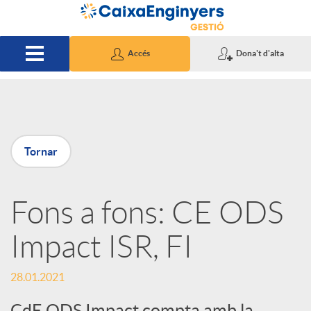
Salta al contingut principal
Accés
Dona't d'alta
P
Tornar
u
Fons a fons: CE ODS
b
Impact ISR, FI
l
28.01.2021
i
CdE ODS Impact compta amb la