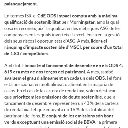
palanquejament.
En termes ISR, el
CdE ODS Impact compta amb la màxima
qualificació de sostenibilitat per Morningstar,
amb la qual
cosa es reconeix, així, la qualitat en les mètriques ASG de les
companyies en les quals inverteix i l'excel·lència en la gestió
dels seus riscos i oportunitats d'ASG. A més,
lidera el
rànquing d'impacte sostenible d’MSCI, per sobre d'un total
de 1.837 competidors.
Amb tot,
l'impacte al tancament de desembre en els ODS 4,
6 i 9 era més de dos terços del patrimoni.
A més, també
avaluem el grau d'alineament en cada un dels ODS,
i el fons
està posicionat en molt alineat o alineat en la majoria de
casos. En el cas de la cartera de renda fixa, volem destacar
que
prioritzem les emissions de deute sostenible,
que, al
tancament de desembre, representen un 43 % de la cartera
de renda fixa, fet que equival a un 16 % de la totalitat del
patrimoni del fons.
El conjunt de les emissions són bons
verds exceptuant una emissió social de BBVA,
la primera