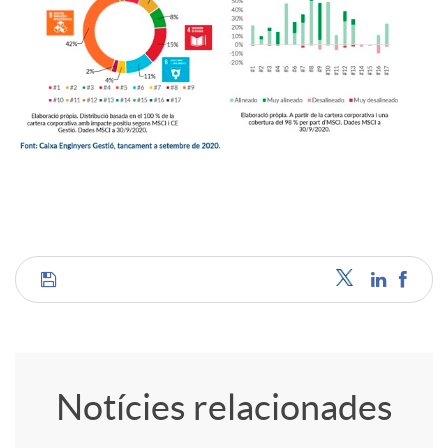
C
o
Notícies relacionades
m