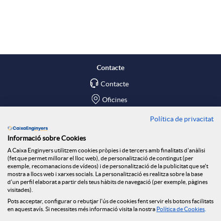
X
p
o
a
l
t
Contacte
r
Contacte
i
ó
Oficines
x
c
n
Política de privacitat
Troba'ns a
Informació sobre Cookies
e
Blog
a
n
A Caixa Enginyers utilitzem cookies pròpies i de tercers amb finalitats d'anàlisi
(fet que permet millorar el lloc web), de personalització de contingut (per
Social Room
exemple, recomanacions de vídeos) i de personalització de la publicitat que se't
mostra a llocs web i xarxes socials. La personalització es realitza sobre la base
s
c
o
d'un perfil elaborat a partir dels teus hàbits de navegació (per exemple, pàgines
Tablón de anuncios
visitades).
Seguretat Online
Pots acceptar, configurar o rebutjar l'ús de cookies fent servir els botons facilitats
S
en aquest avís. Si necessites més informació visita la nostra
Política de Cookies
.
i
t