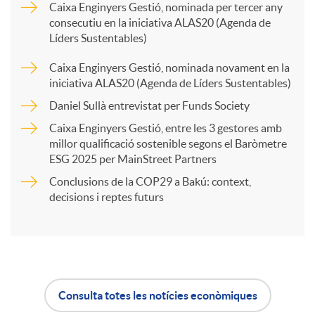
Caixa Enginyers Gestió, nominada per tercer any
consecutiu en la iniciativa ALAS20 (Agenda de
p
Líders Sustentables)
Caixa Enginyers Gestió, nominada novament en la
a
iniciativa ALAS20 (Agenda de Líders Sustentables)
Daniel Sullà entrevistat per Funds Society
r
Caixa Enginyers Gestió, entre les 3 gestores amb
millor qualificació sostenible segons el Baròmetre
ESG 2025 per MainStreet Partners
t
Conclusions de la COP29 a Bakú: context,
decisions i reptes futurs
i
r
a
Consulta totes les notícies econòmiques
A
B