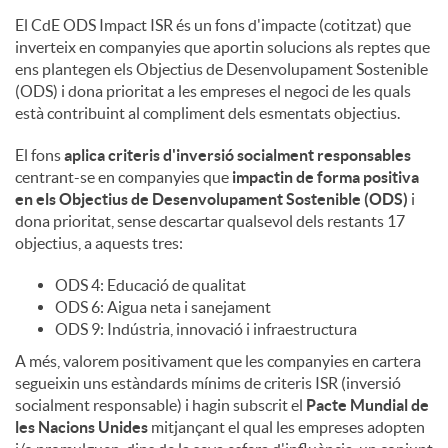
El CdE ODS Impact ISR és un fons d'impacte (cotitzat) que
c
inverteix en companyies que aportin solucions als reptes que
ens plantegen els Objectius de Desenvolupament Sostenible
(ODS) i dona prioritat a les empreses el negoci de les quals
o
està contribuint al compliment dels esmentats objectius.
El fons
aplica criteris d'inversió socialment responsables
n
centrant-se en companyies que
impactin de forma positiva
en els Objectius de Desenvolupament Sostenible (ODS)
i
dona prioritat, sense descartar qualsevol dels restants 17
t
objectius, a aquests tres:
ODS 4: Educació de qualitat
i
ODS 6: Aigua neta i sanejament
ODS 9: Indústria, innovació i infraestructura
A més, valorem positivament que les companyies en cartera
n
segueixin uns estàndards mínims de criteris ISR (inversió
socialment responsable) i hagin subscrit el
Pacte Mundial de
g
les Nacions Unides
mitjançant el qual les empreses adopten