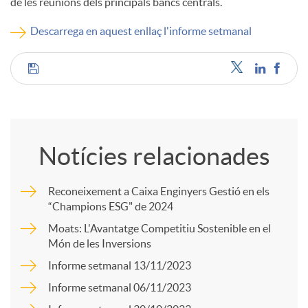
de les reunions dels principals bancs centrals.
c
Descarrega en aquest enllaç l'informe setmanal
o
C
n
o
Notícies relacionades
t
m
Reconeixement a Caixa Enginyers Gestió en els
i
“Champions ESG" de 2024
p
Moats: L'Avantatge Competitiu Sostenible en el
Món de les Inversions
n
a
Informe setmanal 13/11/2023
Informe setmanal 06/11/2023
g