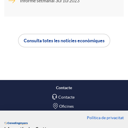
r
Informe setmanal 30/10/2023
u
t
t
i
Consulta totes les notícies econòmiques
A
B
s
r
p
o
a
l
t
X
Contacte
Contacte
i
ó
a
Oficines
c
n
Política de privacitat
Troba'ns a