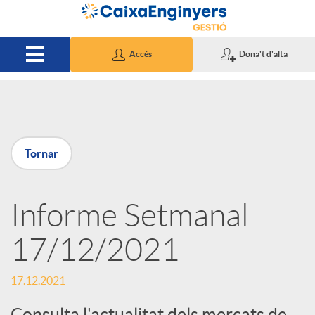
Salta al contingut principal
Accés
Dona't d'alta
P
Tornar
u
Informe Setmanal
b
17/12/2021
l
17.12.2021
i
Consulta l'actualitat dels mercats de