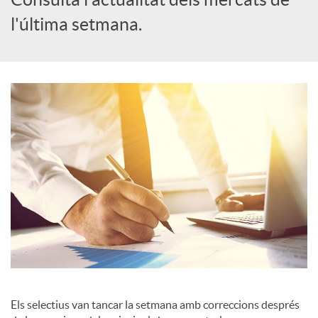
l'última setmana.
c
a
d
o
r
d
e
Els selectius van tancar la setmana amb correccions després