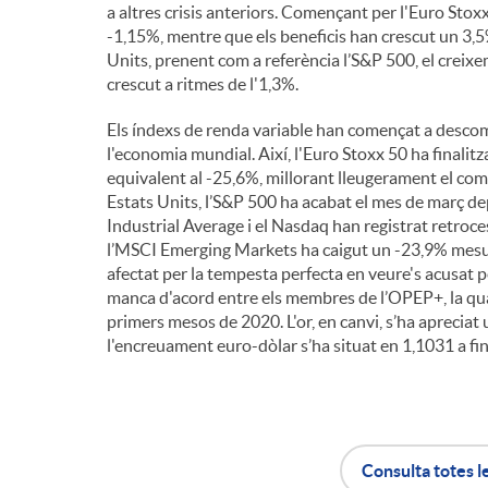
a altres crisis anteriors. Començant per l'Euro Stox
-1,15%, mentre que els beneficis han crescut un 3,5
Units, prenent com a referència l’S&P 500, el creix
crescut a ritmes de l'1,3%.
Els índexs de renda variable han començat a descom
l'economia mundial. Així, l'Euro Stoxx 50 ha finalit
equivalent al -25,6%, millorant lleugerament el co
Estats Units, l’S&P 500 ha acabat el mes de març d
Industrial Average i el Nasdaq han registrat retroc
l’MSCI Emerging Markets ha caigut un -23,9% mesur
afectat per la tempesta perfecta en veure's acusat 
manca d'acord entre els membres de l’OPEP+, la qual
primers mesos de 2020. L'or, en canvi, s’ha apreciat 
l'encreuament euro-dòlar s’ha situat en 1,1031 a fi
Consulta totes l