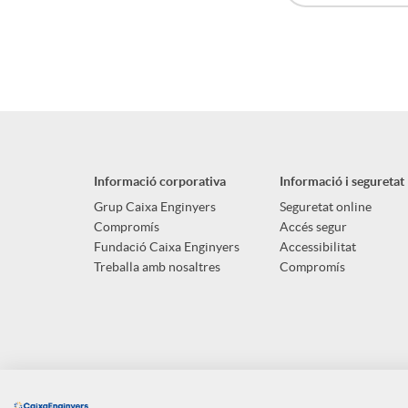
A
B
p
o
l
t
Informació corporativa
Informació i seguretat
i
ó
Grup Caixa Enginyers
Seguretat online
Compromís
Accés segur
Fundació Caixa Enginyers
Accessibilitat
c
n
Treballa amb nosaltres
Compromís
a
n
c
o