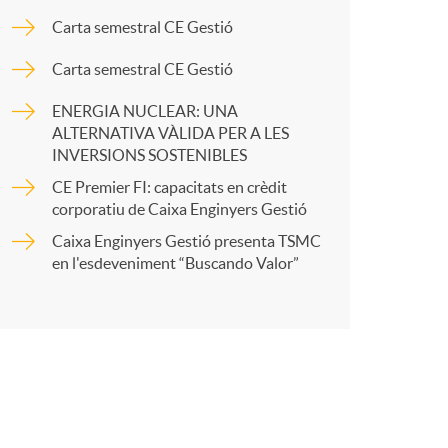
o
Carta semestral CE Gestió
p
m
Carta semestral CE Gestió
a
ENERGIA NUCLEAR: UNA
a
ALTERNATIVA VÀLIDA PER A LES
INVERSIONS SOSTENIBLES
r
CE Premier FI: capacitats en crèdit
corporatiu de Caixa Enginyers Gestió
t
Caixa Enginyers Gestió presenta TSMC
en l'esdeveniment “Buscando Valor”
r
a