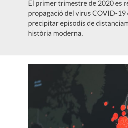
El primer trimestre de 2020 es r
l
propagació del virus COVID-19 e
precipitar episodis de distancia
i
història moderna.
c
a
d
o
r