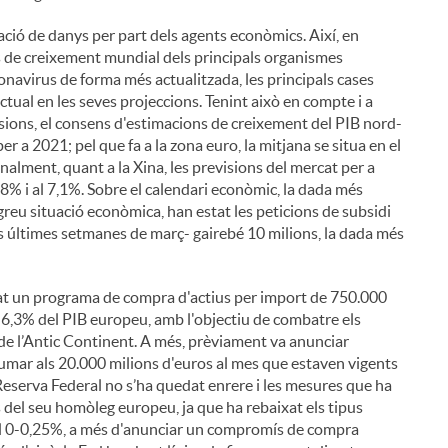
mació de danys per part dels agents econòmics. Així, en
 de creixement mundial dels principals organismes
onavirus de forma més actualitzada, les principals cases
actual en les seves projeccions. Tenint això en compte i a
visions, el consens d'estimacions de creixement del PIB nord-
er a 2021; pel que fa a la zona euro, la mitjana se situa en el
nalment, quant a la Xina, les previsions del mercat per a
% i al 7,1%. Sobre el calendari econòmic, la dada més
 greu situació econòmica, han estat les peticions de subsidi
ues últimes setmanes de març- gairebé 10 milions, la dada més
çat un programa de compra d'actius per import de 750.000
al 6,3% del PIB europeu, amb l'objectiu de combatre els
de l’Antic Continent. A més, prèviament va anunciar
umar als 20.000 milions d'euros al mes que estaven vigents
a Reserva Federal no s’ha quedat enrere i les mesures que ha
 del seu homòleg europeu, ja que ha rebaixat els tipus
s del 0-0,25%, a més d'anunciar un compromís de compra