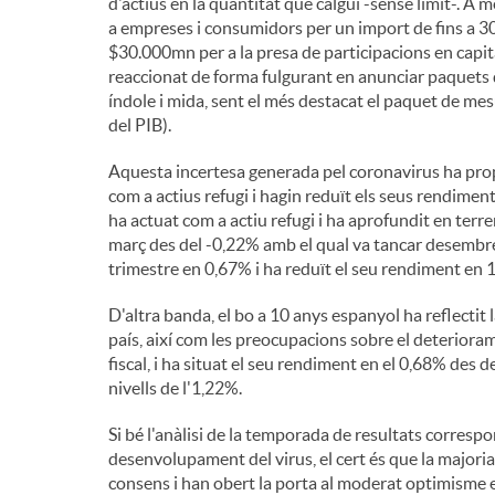
d'actius en la quantitat que calgui -sense límit-. A 
a empreses i consumidors per un import de fins a 300
$30.000mn per a la presa de participacions en capit
reaccionat de forma fulgurant en anunciar paquets d'
índole i mida, sent el més destacat el paquet de me
del PIB).
Aquesta incertesa generada pel coronavirus ha pro
com a actius refugi i hagin reduït els seus rendimen
ha actuat com a actiu refugi i ha aprofundit en terr
març des del -0,22% amb el qual va tancar desembre
trimestre en 0,67% i ha reduït el seu rendiment en 1
D'altra banda, el bo a 10 anys espanyol ha reflectit 
país, així com les preocupacions sobre el deterioram
fiscal, i ha situat el seu rendiment en el 0,68% des d
nivells de l'1,22%.
Si bé l'anàlisi de la temporada de resultats corres
desenvolupament del virus, el cert és que la majori
consens i han obert la porta al moderat optimisme 