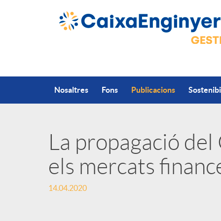
Salta al contingut principal
Nosaltres
Fons
Publicacions
Sostenibi
La propagació del
P
els mercats financ
u
14.04.2020
b