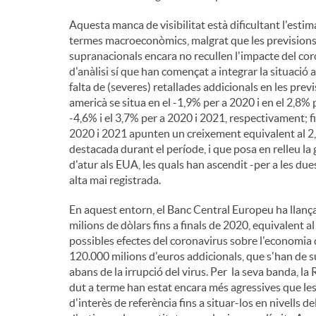
n
Aquesta manca de visibilitat està dificultant l'esti
termes macroeconòmics, malgrat que les previsions
supranacionals encara no recullen l'impacte del cor
g
d'anàlisi sí que han començat a integrar la situació 
falta de (severes) retallades addicionals en les pre
americà se situa en el -1,9% per a 2020 i en el 2,8% p
u
-4,6% i el 3,7% per a 2020 i 2021, respectivament; fi
2020 i 2021 apunten un creixement equivalent al 2,8
destacada durant el període, i que posa en relleu la
t
d'atur als EUA, les quals han ascendit -per a les d
alta mai registrada.
s
En aquest entorn, el Banc Central Europeu ha llan
milions de dòlars fins a finals de 2020, equivalent 
possibles efectes del coronavirus sobre l'economia 
120.000 milions d'euros addicionals, que s'han de s
abans de la irrupció del virus. Per la seva banda, l
dut a terme han estat encara més agressives que les
d'interès de referència fins a situar-los en nivell