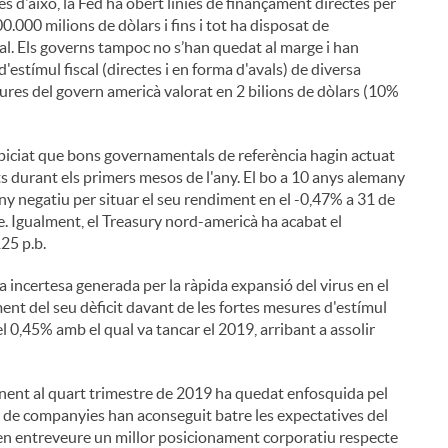
més d'això, la Fed ha obert línies de finançament directes per
.000 milions de dòlars i fins i tot ha disposat de
al. Els governs tampoc no s’han quedat al marge i han
estímul fiscal (directes i en forma d'avals) de diversa
sures del govern americà valorat en 2 bilions de dòlars (10%
piciat que bons governamentals de referència hagin actuat
i
ts durant els primers mesos de l'any. El bo a 10 anys alemany
eny negatiu per situar el seu rendiment en el -0,47% a 31 de
. Igualment, el Treasury nord-americà ha acabat el
25 p.b.
la incertesa generada per la ràpida expansió del virus en el
l
ent del seu dèficit davant de les fortes mesures d'estímul
el 0,45% amb el qual va tancar el 2019, arribant a assolir
ponent al quart trimestre de 2019 ha quedat enfosquida pel
a de companyies han aconseguit batre les expectatives del
en entreveure un millor posicionament corporatiu respecte