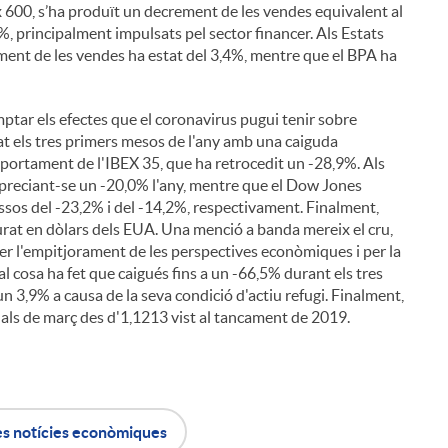
x 600, s’ha produït un decrement de les vendes equivalent al
%, principalment impulsats pel sector financer. Als Estats
ement de les vendes ha estat del 3,4%, mentre que el BPA ha
ptar els efectes que el coronavirus pugui tenir sobre
zat els tres primers mesos de l'any amb una caiguda
mportament de l'IBEX 35, que ha retrocedit un -28,9%. Als
epreciant-se un -20,0% l'any, mentre que el Dow Jones
essos del -23,2% i del -14,2%, respectivament. Finalment,
at en dòlars dels EUA. Una menció a banda mereix el cru,
per l'empitjorament de les perspectives econòmiques i per la
 cosa ha fet que caigués fins a un -66,5% durant els tres
un 3,9% a causa de la seva condició d'actiu refugi. Finalment,
nals de març des d'1,1213 vist al tancament de 2019.
es notícies econòmiques