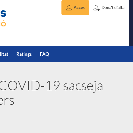
Accés
Dona't d'alta
litat
Ratings
FAQ
 COVID-19 sacseja
ers