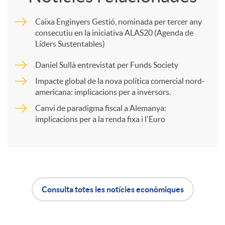
m
Caixa Enginyers Gestió, nominada per tercer any
consecutiu en la iniciativa ALAS20 (Agenda de
p
Líders Sustentables)
Daniel Sullà entrevistat per Funds Society
a
Impacte global de la nova política comercial nord-
americana: implicacions per a inversors.
r
Canvi de paradigma fiscal a Alemanya:
implicacions per a la renda fixa i l'Euro
t
i
Consulta totes les notícies econòmiques
r
A
B