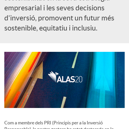
empresarial i les seves decisions
c
d'inversió, promovent un futur més
sostenible, equitatiu i inclusiu.
o
n
t
i
n
Com a membre dels PRI (Principis per a la Inversió
g
Responsable), la nostra gestora ha estat destacada en la