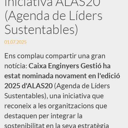
iniciativa ALAS20
(Agenda de Líders
c
Sustentables)
a
01.07.2025
d
Ens complau compartir una gran
notícia:
Caixa Enginyers Gestió ha
o
estat nominada novament en l'edició
2025 d'ALAS20
(Agenda de Líders
r
Sustentables), una iniciativa que
d
reconeix a les organitzacions que
destaquen per integrar la
e
sostenibilitat en la seva estratègia