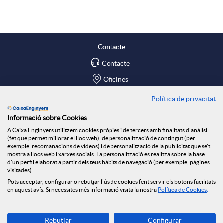
a
p
o
X
l
t
Contacte
Contacte
a
i
ó
Oficines
r
c
n
Política de privacitat
Troba'ns a
Informació sobre Cookies
Blog
x
a
n
A Caixa Enginyers utilitzem cookies pròpies i de tercers amb finalitats d'anàlisi
(fet que permet millorar el lloc web), de personalització de contingut (per
Social Room
exemple, recomanacions de vídeos) i de personalització de la publicitat que se't
mostra a llocs web i xarxes socials. La personalització es realitza sobre la base
e
c
o
d'un perfil elaborat a partir dels teus hàbits de navegació (per exemple, pàgines
Tablón de anuncios
visitades).
Seguretat Online
Pots acceptar, configurar o rebutjar l'ús de cookies fent servir els botons facilitats
en aquest avís. Si necessites més informació visita la nostra
Política de Cookies
.
s
i
t
Descarrega-la ara
Rebutjar
Configurar