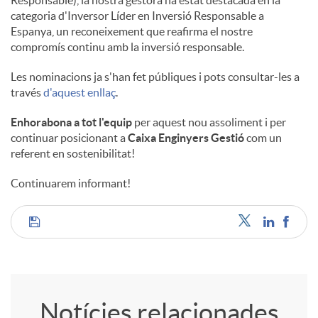
categoria d'Inversor Líder en Inversió Responsable a
u
Espanya, un reconeixement que reafirma el nostre
compromís continu amb la inversió responsable.
t
Les nominacions ja s'han fet públiques i pots consultar-les a
través
d'aquest enllaç
.
s
Enhorabona a tot l'equip
per aquest nou assoliment i per
continuar posicionant a
Caixa Enginyers Gestió
com un
referent en sostenibilitat!
Continuarem informant!
C
o
Notícies relacionades