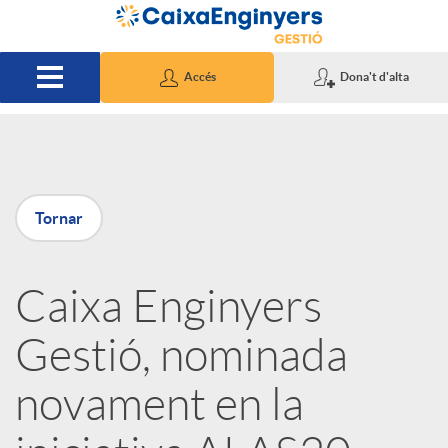
Salta al contingut principal
Accés
Dona't d'alta
P
Tornar
u
Caixa Enginyers
b
Gestió, nominada
l
novament en la
i