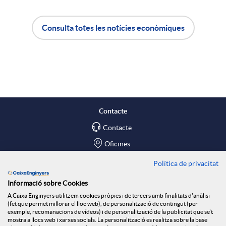
a
Consulta totes les notícies econòmiques
A
B
X
p
o
a
l
t
Contacte
r
Contacte
i
ó
Oficines
x
c
n
Política de privacitat
Troba'ns a
Informació sobre Cookies
e
Blog
a
n
A Caixa Enginyers utilitzem cookies pròpies i de tercers amb finalitats d'anàlisi
(fet que permet millorar el lloc web), de personalització de contingut (per
Social Room
exemple, recomanacions de vídeos) i de personalització de la publicitat que se't
s
mostra a llocs web i xarxes socials. La personalització es realitza sobre la base