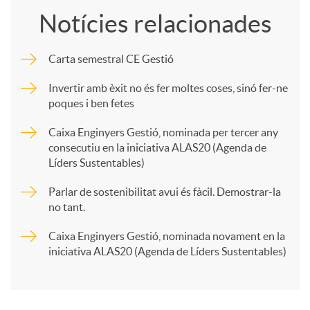
Notícies relacionades
m
Carta semestral CE Gestió
p
Invertir amb èxit no és fer moltes coses, sinó fer-ne
poques i ben fetes
a
Caixa Enginyers Gestió, nominada per tercer any
consecutiu en la iniciativa ALAS20 (Agenda de
Líders Sustentables)
r
Parlar de sostenibilitat avui és fàcil. Demostrar-la
no tant.
t
Caixa Enginyers Gestió, nominada novament en la
iniciativa ALAS20 (Agenda de Líders Sustentables)
i
r