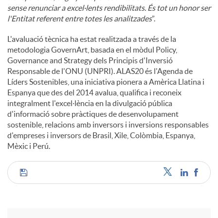
sense renunciar a excel·lents rendibilitats. És tot un honor ser
l'Entitat referent entre totes les analitzades
”.
L'avaluació tècnica ha estat realitzada a través de la
metodologia GovernArt, basada en el mòdul Policy,
Governance and Strategy dels Principis d'Inversió
Responsable de l'ONU (UNPRI). ALAS20 és l'Agenda de
Líders Sostenibles, una iniciativa pionera a Amèrica Llatina i
Espanya que des del 2014 avalua, qualifica i reconeix
integralment l'excel·lència en la divulgació pública
d'informació sobre pràctiques de desenvolupament
sostenible, relacions amb inversors i inversions responsables
d'empreses i inversors de Brasil, Xile, Colòmbia, Espanya,
Mèxic i Perú.
C
o