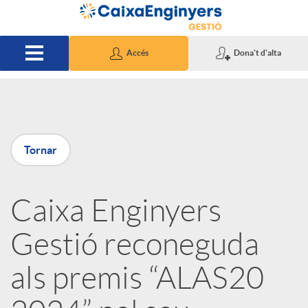
Salta al contingut principal
Accés
Dona't d'alta
P
Tornar
u
Caixa Enginyers
b
Gestió reconeguda
l
als premis “ALAS20
i