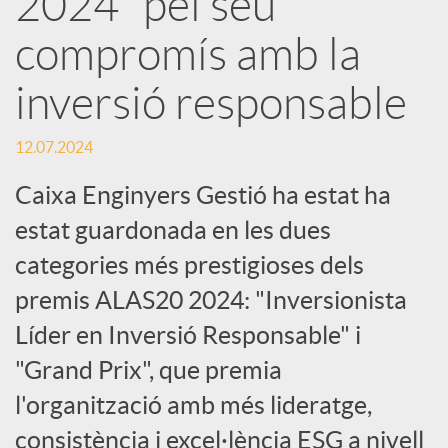
2024” pel seu
compromís amb la
c
inversió responsable
a
12.07.2024
d
Caixa Enginyers Gestió ha estat ha
estat guardonada en les dues
o
categories més prestigioses dels
premis ALAS20 2024: "Inversionista
r
Líder en Inversió Responsable" i
d
"Grand Prix", que premia
l'organització amb més lideratge,
e
consistència i excel·lència ESG a nivell