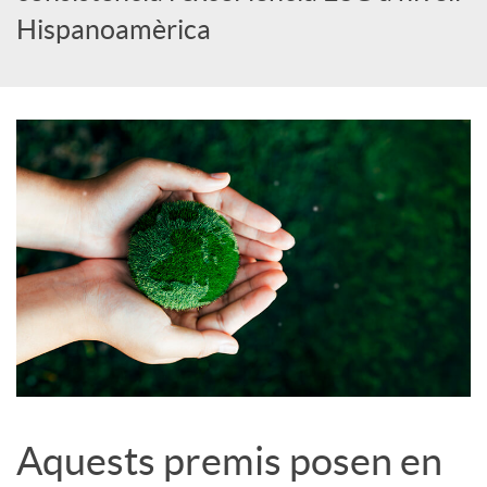
Hispanoamèrica
c
o
n
t
i
n
Aquests premis posen en
g