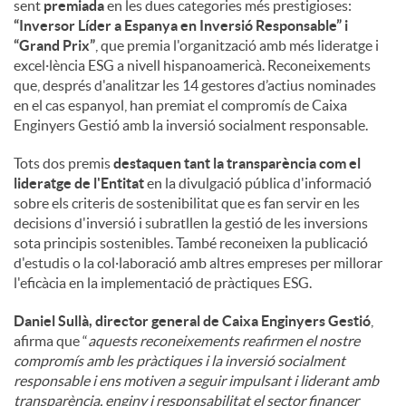
sent
premiada
en les dues categories més prestigioses:
“Inversor Líder a Espanya en Inversió Responsable” i
“Grand Prix”
, que premia l'organització amb més lideratge i
excel·lència ESG a nivell hispanoamericà. Reconeixements
que, després d'analitzar les 14 gestores d’actius nominades
en el cas espanyol, han premiat el compromís de Caixa
Enginyers Gestió amb la inversió socialment responsable.
Tots dos premis
destaquen tant la transparència com el
lideratge de l'Entitat
en la divulgació pública d'informació
sobre els criteris de sostenibilitat que es fan servir en les
decisions d'inversió i subratllen la gestió de les inversions
sota principis sostenibles. També reconeixen la publicació
d'estudis o la col·laboració amb altres empreses per millorar
l'eficàcia en la implementació de pràctiques ESG.
Daniel Sullà, director general de Caixa Enginyers Gestió
,
afirma que “
aquests reconeixements reafirmen el nostre
compromís amb les pràctiques i la inversió socialment
responsable i ens motiven a seguir impulsant i liderant amb
transparència, enginy i responsabilitat el sector financer