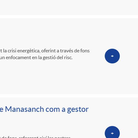
o
m
a
la crisi energètica, oferint a través de fons
+
un enfocament en la gestió del risc.
ve Manasanch com a gestor
+
 fons, reforçant així les nostres