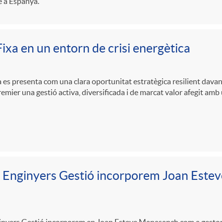
 a Espanya.
ixa en un entorn de crisi energètica
a es presenta com una clara oportunitat estratègica resilient davant 
emier una gestió activa, diversificada i de marcat valor afegit amb 
 Enginyers Gestió incorporem Joan Este
nyers Gestió incorporem en Joan Esteve Manasanch com a gestor de