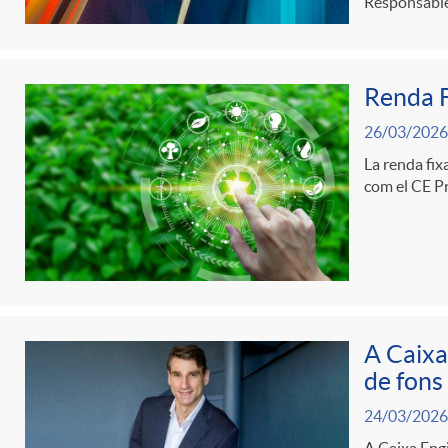
Responsable
d
Renda F
e
26/03/2026
c
La renda fix
com el CE Pr
o
n
A Caixa
t
de fons
24/03/2026
i
A Caixa Engi