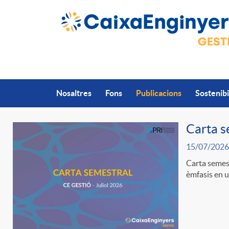
Salta al contingut principal
Nosaltres
Fons
Publicacions
Sostenibi
Carta s
15/07/2026
P
Carta semest
èmfasis en un
u
b