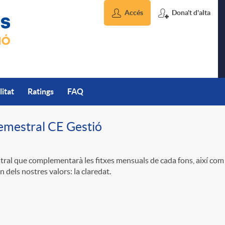
Accés
Dona't d'alta
litat
Ratings
FAQ
emestral CE Gestió
ral que complementarà les fitxes mensuals de cada fons, així com 
 dels nostres valors: la claredat.