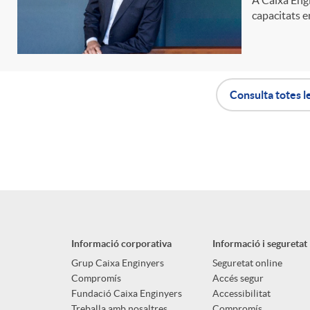
capacitats en
n
g
Consulta totes l
u
A
B
t
p
o
s
l
t
Informació corporativa
Informació i seguretat
i
ó
Grup Caixa Enginyers
Seguretat online
Compromís
Accés segur
Fundació Caixa Enginyers
Accessibilitat
Treballa amb nosaltres
Compromís