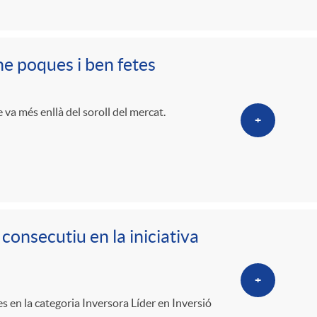
o
r
-ne poques i ben fetes
d
e va més enllà del soroll del mercat.
+
'
i
d
onsecutiu en la iniciativa
i
+
s en la categoria Inversora Líder en Inversió