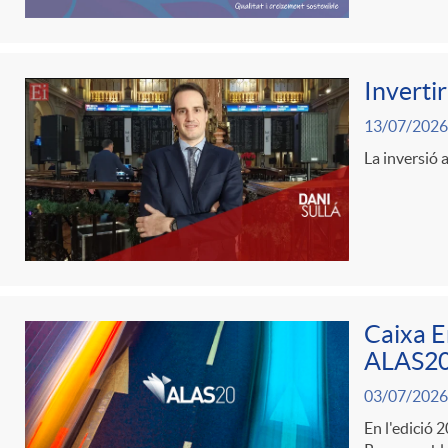
l
Invertir
i
13/07/2026
La inversió a
c
a
d
Caixa E
o
ALAS20 
03/07/2026
r
En l'edició 