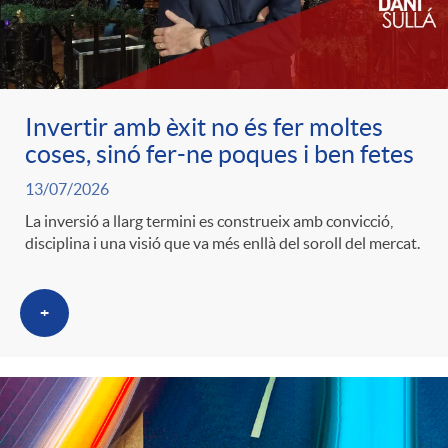
c
o
Invertir amb èxit no és fer moltes
coses, sinó fer-ne poques i ben fetes
n
13/07/2026
La inversió a llarg termini es construeix amb convicció,
t
disciplina i una visió que va més enllà del soroll del mercat.
i
+
n
g