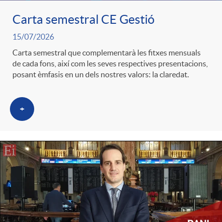
Carta semestral CE Gestió
c
15/07/2026
Carta semestral que complementarà les fitxes mensuals
a
de cada fons, així com les seves respectives presentacions,
posant èmfasis en un dels nostres valors: la claredat.
d
+
o
r
d
e