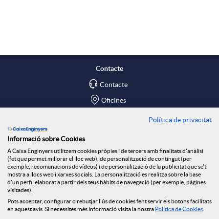
A
B
p
o
l
t
Contacte
Contacte
i
ó
Oficines
c
n
Política de privacitat
Troba'ns a
Informació sobre Cookies
Blog
a
n
A Caixa Enginyers utilitzem cookies pròpies i de tercers amb finalitats d'anàlisi
(fet que permet millorar el lloc web), de personalització de contingut (per
Social Room
exemple, recomanacions de vídeos) i de personalització de la publicitat que se't
mostra a llocs web i xarxes socials. La personalització es realitza sobre la base
c
o
d'un perfil elaborat a partir dels teus hàbits de navegació (per exemple, pàgines
Tablón de anuncios
visitades).
Seguretat Online
Pots acceptar, configurar o rebutjar l'ús de cookies fent servir els botons facilitats
en aquest avís. Si necessites més informació visita la nostra
Política de Cookies
.