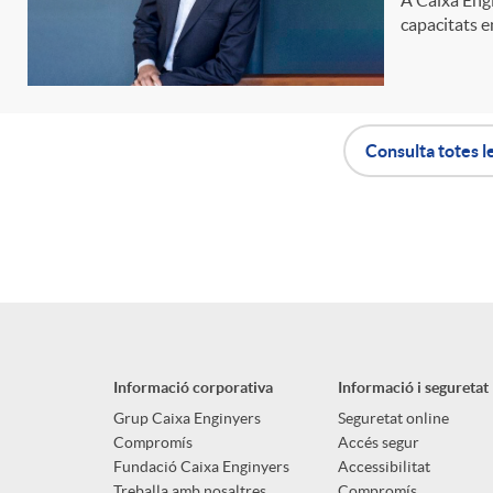
capacitats en
n
g
Consulta totes l
u
A
B
t
p
o
s
l
t
Informació corporativa
Informació i seguretat
i
ó
Grup Caixa Enginyers
Seguretat online
Compromís
Accés segur
Fundació Caixa Enginyers
Accessibilitat
Treballa amb nosaltres
Compromís