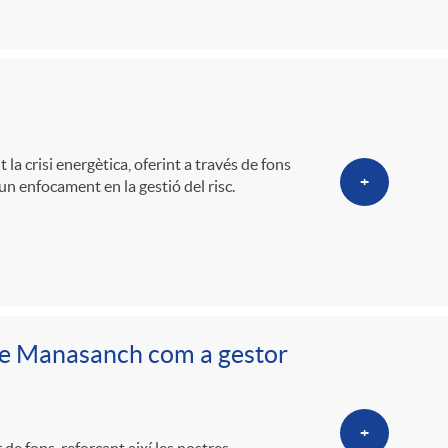
o
m
a
la crisi energètica, oferint a través de fons
+
un enfocament en la gestió del risc.
ve Manasanch com a gestor
+
 fons, reforçant així les nostres