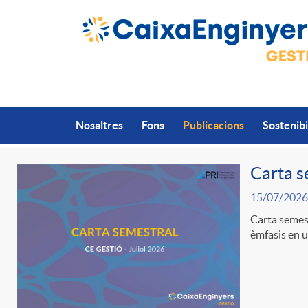
Salta al contingut principal
Nosaltres
Fons
Publicacions
Sostenibi
Carta s
15/07/2026
P
Carta semest
èmfasis en un
u
b