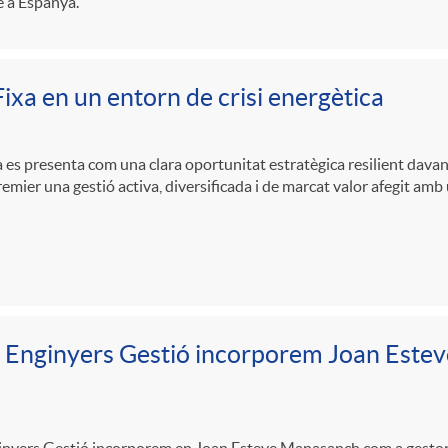
 a Espanya.
ixa en un entorn de crisi energètica
a es presenta com una clara oportunitat estratègica resilient davant 
emier una gestió activa, diversificada i de marcat valor afegit amb 
 Enginyers Gestió incorporem Joan Este
nyers Gestió incorporem en Joan Esteve Manasanch com a gestor de