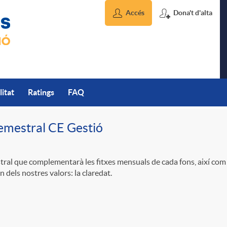
Accés
Dona't d'alta
litat
Ratings
FAQ
emestral CE Gestió
ral que complementarà les fitxes mensuals de cada fons, així com 
 dels nostres valors: la claredat.