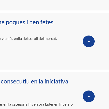
o
r
-ne poques i ben fetes
d
e va més enllà del soroll del mercat.
+
'
i
d
onsecutiu en la iniciativa
i
+
s en la categoria Inversora Líder en Inversió