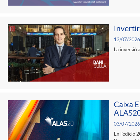
l
Invertir
i
13/07/2026
La inversió a
c
a
d
Caixa E
o
ALAS20 
03/07/2026
r
En l'edició 