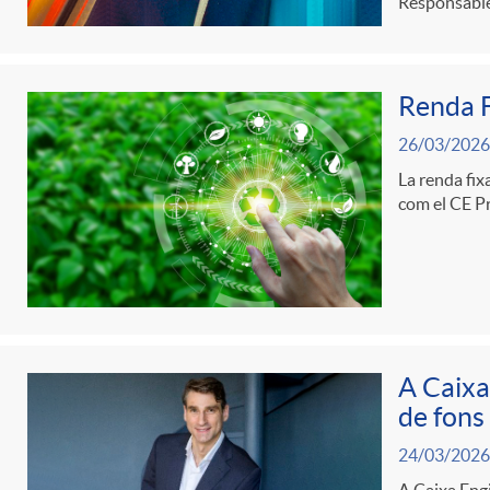
Responsable
d
Renda F
e
26/03/2026
c
La renda fix
com el CE Pr
o
n
A Caixa
t
de fons
24/03/2026
i
A Caixa Engi