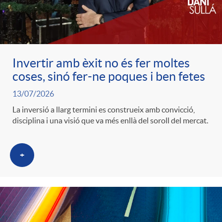
c
o
Invertir amb èxit no és fer moltes
coses, sinó fer-ne poques i ben fetes
n
13/07/2026
La inversió a llarg termini es construeix amb convicció,
t
disciplina i una visió que va més enllà del soroll del mercat.
i
+
n
g