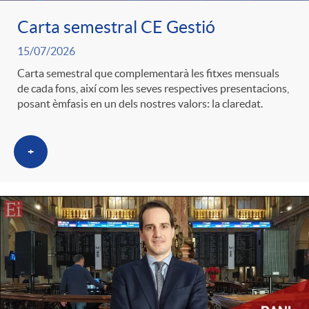
Carta semestral CE Gestió
c
15/07/2026
Carta semestral que complementarà les fitxes mensuals
a
de cada fons, així com les seves respectives presentacions,
posant èmfasis en un dels nostres valors: la claredat.
d
+
o
r
d
e