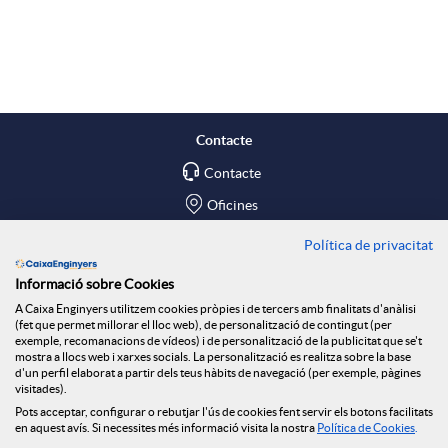
A
B
p
o
l
t
Contacte
Contacte
i
ó
Oficines
c
n
Política de privacitat
Troba'ns a
Informació sobre Cookies
Blog
a
n
A Caixa Enginyers utilitzem cookies pròpies i de tercers amb finalitats d'anàlisi
(fet que permet millorar el lloc web), de personalització de contingut (per
Social Room
exemple, recomanacions de vídeos) i de personalització de la publicitat que se't
mostra a llocs web i xarxes socials. La personalització es realitza sobre la base
c
o
d'un perfil elaborat a partir dels teus hàbits de navegació (per exemple, pàgines
Tablón de anuncios
visitades).
Seguretat Online
Pots acceptar, configurar o rebutjar l'ús de cookies fent servir els botons facilitats
en aquest avís. Si necessites més informació visita la nostra
Política de Cookies
.