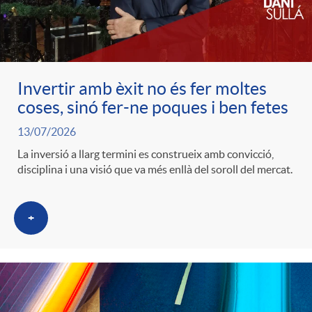
c
o
Invertir amb èxit no és fer moltes
coses, sinó fer-ne poques i ben fetes
n
13/07/2026
La inversió a llarg termini es construeix amb convicció,
t
disciplina i una visió que va més enllà del soroll del mercat.
i
+
n
g