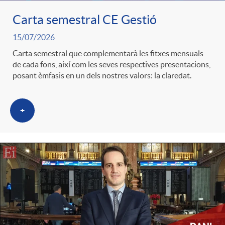
Carta semestral CE Gestió
c
15/07/2026
Carta semestral que complementarà les fitxes mensuals
a
de cada fons, així com les seves respectives presentacions,
posant èmfasis en un dels nostres valors: la claredat.
d
+
o
r
d
e