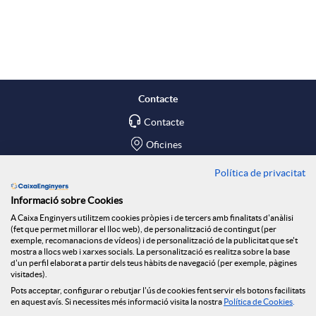
A
B
p
o
l
t
Contacte
Contacte
i
ó
Oficines
c
n
Política de privacitat
Troba'ns a
Informació sobre Cookies
Blog
a
n
A Caixa Enginyers utilitzem cookies pròpies i de tercers amb finalitats d'anàlisi
(fet que permet millorar el lloc web), de personalització de contingut (per
Social Room
exemple, recomanacions de vídeos) i de personalització de la publicitat que se't
mostra a llocs web i xarxes socials. La personalització es realitza sobre la base
c
o
d'un perfil elaborat a partir dels teus hàbits de navegació (per exemple, pàgines
Tablón de anuncios
visitades).
Seguretat Online
Pots acceptar, configurar o rebutjar l'ús de cookies fent servir els botons facilitats
en aquest avís. Si necessites més informació visita la nostra
Política de Cookies
.