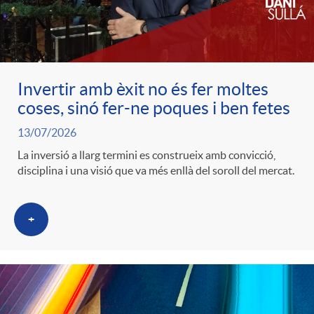
c
o
Invertir amb èxit no és fer moltes
coses, sinó fer-ne poques i ben fetes
n
13/07/2026
La inversió a llarg termini es construeix amb convicció,
t
disciplina i una visió que va més enllà del soroll del mercat.
i
+
n
g