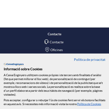
A
B
p
o
l
t
Contacte
Contacte
i
ó
Oficines
c
n
Política de privacitat
Troba'ns a
Informació sobre Cookies
Blog
a
n
A Caixa Enginyers utilitzem cookies pròpies i de tercers amb finalitats d'anàlisi
(fet que permet millorar el lloc web), de personalització de contingut (per
Social Room
exemple, recomanacions de vídeos) i de personalització de la publicitat que se't
mostra a llocs web i xarxes socials. La personalització es realitza sobre la base
c
o
d'un perfil elaborat a partir dels teus hàbits de navegació (per exemple, pàgines
Tablón de anuncios
visitades).
Seguretat Online
Pots acceptar, configurar o rebutjar l'ús de cookies fent servir els botons facilitats
en aquest avís. Si necessites més informació visita la nostra
Política de Cookies
.