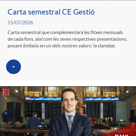
Carta semestral CE Gestió
c
15/07/2026
Carta semestral que complementarà les fitxes mensuals
a
de cada fons, així com les seves respectives presentacions,
posant èmfasis en un dels nostres valors: la claredat.
d
+
o
r
d
e