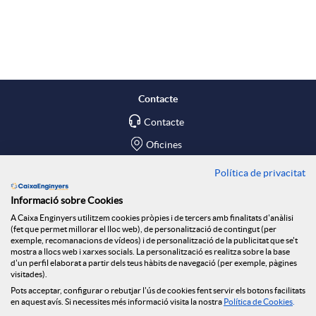
A
B
p
o
l
t
Contacte
Contacte
i
ó
Oficines
c
n
Política de privacitat
Troba'ns a
Informació sobre Cookies
Blog
a
n
A Caixa Enginyers utilitzem cookies pròpies i de tercers amb finalitats d'anàlisi
(fet que permet millorar el lloc web), de personalització de contingut (per
Social Room
exemple, recomanacions de vídeos) i de personalització de la publicitat que se't
mostra a llocs web i xarxes socials. La personalització es realitza sobre la base
c
o
d'un perfil elaborat a partir dels teus hàbits de navegació (per exemple, pàgines
Tablón de anuncios
visitades).
Seguretat Online
Pots acceptar, configurar o rebutjar l'ús de cookies fent servir els botons facilitats
en aquest avís. Si necessites més informació visita la nostra
Política de Cookies
.