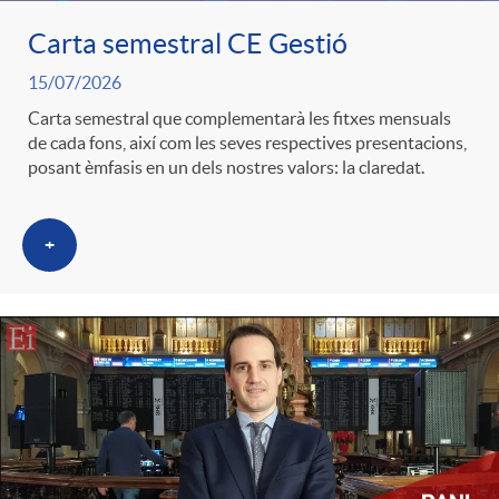
Carta semestral CE Gestió
c
15/07/2026
Carta semestral que complementarà les fitxes mensuals
a
de cada fons, així com les seves respectives presentacions,
posant èmfasis en un dels nostres valors: la claredat.
d
+
o
r
d
e