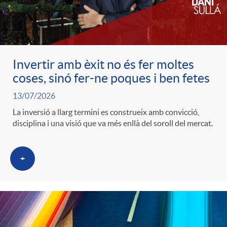
c
o
Invertir amb èxit no és fer moltes
coses, sinó fer-ne poques i ben fetes
n
13/07/2026
La inversió a llarg termini es construeix amb convicció,
t
disciplina i una visió que va més enllà del soroll del mercat.
i
+
n
g