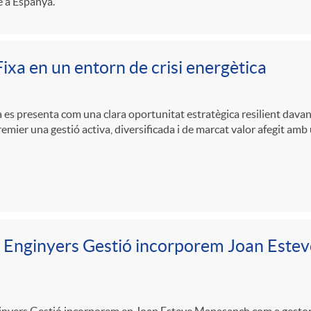
 a Espanya.
ixa en un entorn de crisi energètica
a es presenta com una clara oportunitat estratègica resilient davant 
emier una gestió activa, diversificada i de marcat valor afegit amb 
 Enginyers Gestió incorporem Joan Este
nyers Gestió incorporem en Joan Esteve Manasanch com a gestor de