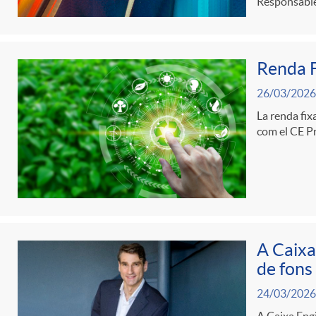
Responsable
d
Renda F
e
26/03/2026
c
La renda fix
com el CE Pr
o
n
A Caixa
t
de fons
24/03/2026
i
A Caixa Engi