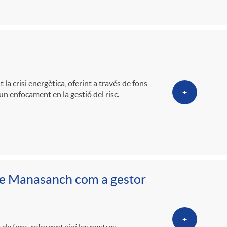
o
m
a
la crisi energètica, oferint a través de fons
+
un enfocament en la gestió del risc.
ve Manasanch com a gestor
+
 fons, reforçant així les nostres