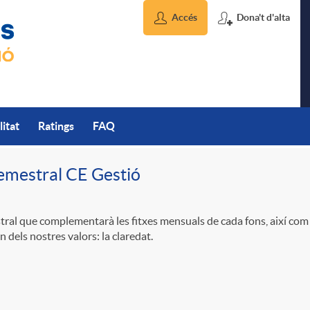
Accés
Dona't d'alta
litat
Ratings
FAQ
emestral CE Gestió
ral que complementarà les fitxes mensuals de cada fons, així com 
 dels nostres valors: la claredat.