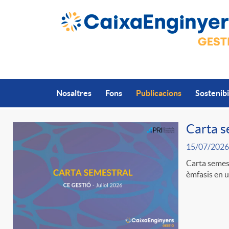
Salta al contingut principal
Nosaltres
Fons
Publicacions
Sostenibi
Carta s
15/07/2026
P
Carta semest
èmfasis en un
u
b