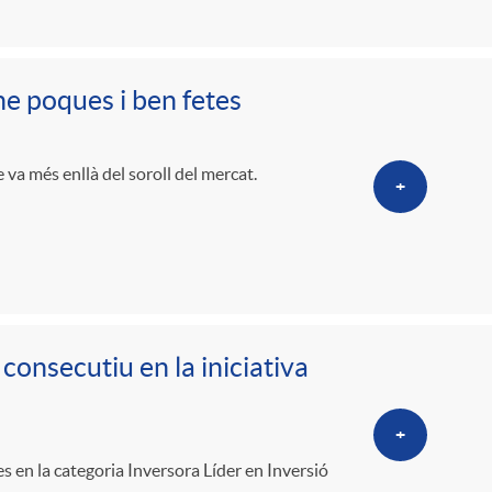
o
r
-ne poques i ben fetes
d
e va més enllà del soroll del mercat.
+
'
i
d
onsecutiu en la iniciativa
i
+
s en la categoria Inversora Líder en Inversió