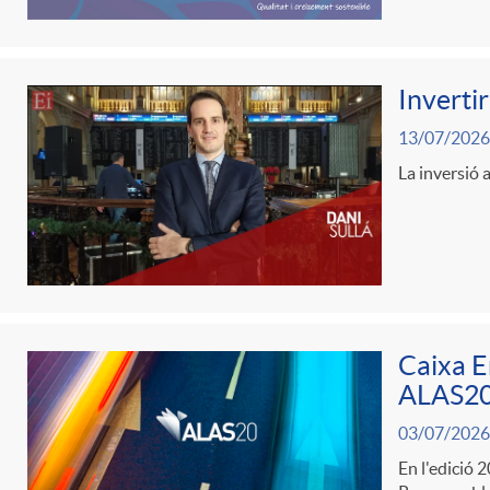
l
Invertir
i
13/07/2026
La inversió a
c
a
d
Caixa E
o
ALAS20 
03/07/2026
r
En l'edició 