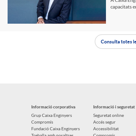
capacitats en
n
g
Consulta totes l
u
A
B
t
p
o
s
l
t
Informació corporativa
Informació i seguretat
i
ó
Grup Caixa Enginyers
Seguretat online
Compromís
Accés segur
Fundació Caixa Enginyers
Accessibilitat
Treballa amb nosaltres
Compromís