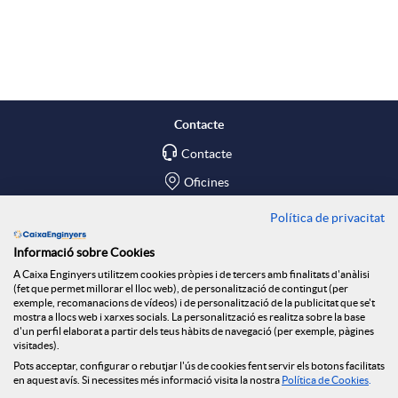
A
B
p
o
l
t
Contacte
Contacte
i
ó
Oficines
c
n
Política de privacitat
Troba'ns a
Informació sobre Cookies
Blog
a
n
A Caixa Enginyers utilitzem cookies pròpies i de tercers amb finalitats d'anàlisi
(fet que permet millorar el lloc web), de personalització de contingut (per
Social Room
exemple, recomanacions de vídeos) i de personalització de la publicitat que se't
mostra a llocs web i xarxes socials. La personalització es realitza sobre la base
c
o
d'un perfil elaborat a partir dels teus hàbits de navegació (per exemple, pàgines
Tablón de anuncios
visitades).
Seguretat Online
Pots acceptar, configurar o rebutjar l'ús de cookies fent servir els botons facilitats
en aquest avís. Si necessites més informació visita la nostra
Política de Cookies
.