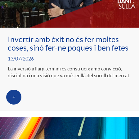
c
o
Invertir amb èxit no és fer moltes
coses, sinó fer-ne poques i ben fetes
n
13/07/2026
La inversió a llarg termini es construeix amb convicció,
t
disciplina i una visió que va més enllà del soroll del mercat.
i
+
n
g