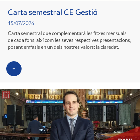
Carta semestral CE Gestió
c
15/07/2026
Carta semestral que complementarà les fitxes mensuals
a
de cada fons, així com les seves respectives presentacions,
posant èmfasis en un dels nostres valors: la claredat.
d
+
o
r
d
e