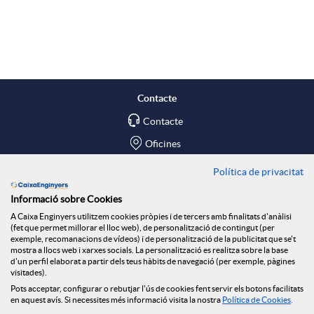
A
B
p
o
l
t
Contacte
Contacte
i
ó
Oficines
c
n
Política de privacitat
Troba'ns a
Informació sobre Cookies
Blog
a
n
A Caixa Enginyers utilitzem cookies pròpies i de tercers amb finalitats d'anàlisi
(fet que permet millorar el lloc web), de personalització de contingut (per
Social Room
exemple, recomanacions de vídeos) i de personalització de la publicitat que se't
mostra a llocs web i xarxes socials. La personalització es realitza sobre la base
c
o
d'un perfil elaborat a partir dels teus hàbits de navegació (per exemple, pàgines
Tablón de anuncios
visitades).
Seguretat Online
Pots acceptar, configurar o rebutjar l'ús de cookies fent servir els botons facilitats
en aquest avís. Si necessites més informació visita la nostra
Política de Cookies
.