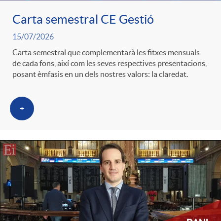
Carta semestral CE Gestió
c
15/07/2026
Carta semestral que complementarà les fitxes mensuals
a
de cada fons, així com les seves respectives presentacions,
posant èmfasis en un dels nostres valors: la claredat.
d
+
o
r
d
e