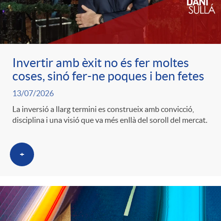
c
o
Invertir amb èxit no és fer moltes
coses, sinó fer-ne poques i ben fetes
n
13/07/2026
La inversió a llarg termini es construeix amb convicció,
t
disciplina i una visió que va més enllà del soroll del mercat.
i
+
n
g