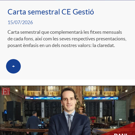
Carta semestral CE Gestió
c
15/07/2026
Carta semestral que complementarà les fitxes mensuals
a
de cada fons, així com les seves respectives presentacions,
posant èmfasis en un dels nostres valors: la claredat.
d
+
o
r
d
e