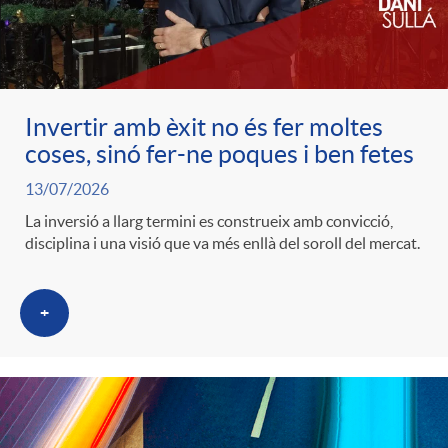
c
o
Invertir amb èxit no és fer moltes
coses, sinó fer-ne poques i ben fetes
n
13/07/2026
La inversió a llarg termini es construeix amb convicció,
t
disciplina i una visió que va més enllà del soroll del mercat.
i
+
n
g