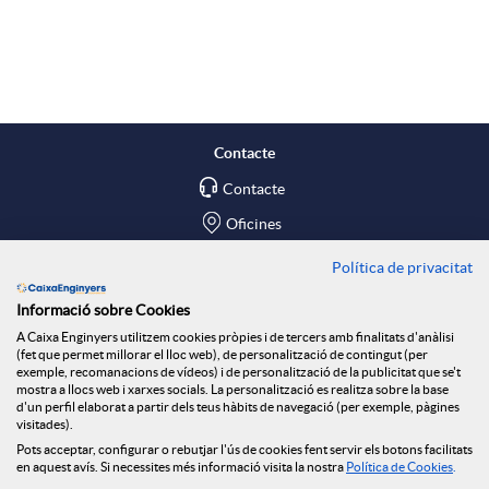
A
B
p
o
l
t
Contacte
Contacte
i
ó
Oficines
c
n
Política de privacitat
Troba'ns a
Informació sobre Cookies
Blog
a
n
A Caixa Enginyers utilitzem cookies pròpies i de tercers amb finalitats d'anàlisi
(fet que permet millorar el lloc web), de personalització de contingut (per
Social Room
exemple, recomanacions de vídeos) i de personalització de la publicitat que se't
mostra a llocs web i xarxes socials. La personalització es realitza sobre la base
c
o
d'un perfil elaborat a partir dels teus hàbits de navegació (per exemple, pàgines
Tablón de anuncios
visitades).
Seguretat Online
Pots acceptar, configurar o rebutjar l'ús de cookies fent servir els botons facilitats
en aquest avís. Si necessites més informació visita la nostra
Política de Cookies
.