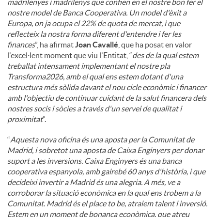
madrilenyes i madrilenys que confien en el nostre bon fer el
nostre model de Banca Cooperativa. Un model d'èxit a
Europa, on ja ocupa el 22% de quota de mercat, i que
reflecteix la nostra forma diferent d'entendre i fer les
finances
”, ha afirmat
Joan Cavallé
, que ha posat en valor
l'excel·lent moment que viu l'Entitat, “
des de la qual estem
treballat intensament implementant el nostre pla
Transforma2026, amb el qual ens estem dotant d'una
estructura més sòlida davant el nou cicle econòmic i financer
amb l'objectiu de continuar cuidant de la salut financera dels
nostres socis i sòcies a través d'un servei de qualitat i
proximitat
”.
“
Aquesta nova oficina és una aposta per la Comunitat de
Madrid, i sobretot una aposta de Caixa Enginyers per donar
suport a les inversions. Caixa Enginyers és una banca
cooperativa espanyola, amb gairebé 60 anys d'història, i que
decideixi invertir a Madrid és una alegria. A més, ve a
corroborar la situació econòmica en la qual ens trobem a la
Comunitat. Madrid és el place to be, atraiem talent i inversió.
Estem en un moment de bonança econòmica, que atreu