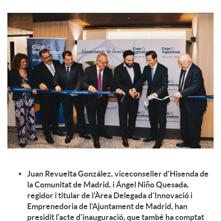
c
o
n
t
i
Juan Revuelta González, viceconseller d'Hisenda de
n
la Comunitat de Madrid, i Ángel Niño Quesada,
regidor i titular de l'Àrea Delegada d'Innovació i
Emprenedoria de l'Ajuntament de Madrid, han
g
presidit l'acte d'inauguració, que també ha comptat