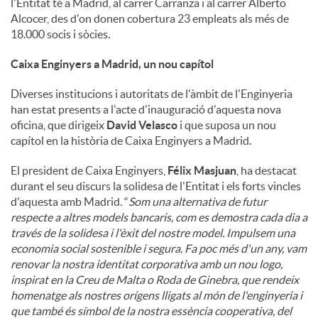
l'Entitat té a Madrid, al carrer Carranza i al carrer Alberto
Alcocer, des d'on donen cobertura 23 empleats als més de
18.000 socis i sòcies.
Caixa Enginyers a Madrid, un nou capítol
Diverses institucions i autoritats de l'àmbit de l'Enginyeria
han estat presents a l'acte d'inauguració d'aquesta nova
oficina, que dirigeix
David Velasco
i que suposa un nou
capítol en la història de Caixa Enginyers a Madrid.
El president de Caixa Enginyers,
Félix Masjuan
, ha destacat
durant el seu discurs la solidesa de l'Entitat i els forts vincles
d'aquesta amb Madrid. “
Som una alternativa de futur
respecte a altres models bancaris, com es demostra cada dia a
través de la solidesa i l'èxit del nostre model. Impulsem una
economia social sostenible i segura. Fa poc més d'un any, vam
renovar la nostra identitat corporativa amb un nou logo,
inspirat en la Creu de Malta o Roda de Ginebra, que rendeix
homenatge als nostres orígens lligats al món de l'enginyeria i
que també és símbol de la nostra essència cooperativa, del