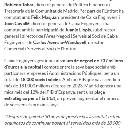
Robledo Tobar
, director general de Política Financera i
Tresoreria de la Comunitat de Madrid. Per part de l'Entitat ha
comptat amb
Félix Masjuan
, president de Caixa Enginyers, i
Joan Cavallé
, director general de Caixa Enginyers; i ha
comptat amb la participació de
Juanjo Llopis
, subdirector
general i director de l'Àrea Negoci i Serveis al Soci de Caixa
Enginyers, i de
Carlos Asensio-Wandosell
, director
Comercial i Serveis al Soci de l'Entitat.
Caixa Enginyers gestiona un
volum de negoci de 737 milions
d'euros a la capital
i compte entre la seva base social amb
particulars, empreses i Administracions Públiques, per a un
total de
18.000 socis i sòcies
. Amb un PIB que va ascendir a
més de 181.000 milions d'euros en 2023, Madrid genera una
mica més del 12% del PIB d'Espanya, sent una
plaça
estratègica per a l'Entitat
, on preveu augmentar el número
de socis en els pròxims anys.
“Després de gairebé 30 anys de presència a la capital, estem
orgullosos de continuar posant al servei dels més de 18.000