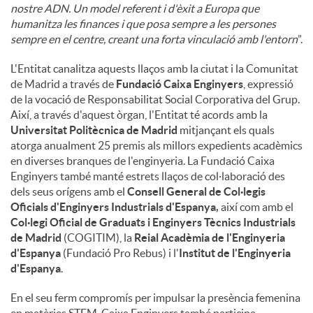
nostre ADN. Un model referent i d'èxit a Europa que
humanitza les finances i que posa sempre a les persones
sempre en el centre, creant una forta vinculació amb l'entorn
”.
L'Entitat canalitza aquests llaços amb la ciutat i la Comunitat
de Madrid a través de
Fundació Caixa Enginyers
, expressió
de la vocació de Responsabilitat Social Corporativa del Grup.
Així, a través d'aquest òrgan, l'Entitat té acords amb la
Universitat Politècnica de Madrid
mitjançant els quals
atorga anualment 25 premis als millors expedients acadèmics
en diverses branques de l'enginyeria. La Fundació Caixa
Enginyers també manté estrets llaços de col·laboració des
dels seus orígens amb el
Consell General de Col·legis
Oficials d'Enginyers Industrials d'Espanya,
així com amb el
Col·legi Oficial de Graduats i Enginyers Tècnics Industrials
de Madrid
(COGITIM), la
Reial Acadèmia de l'Enginyeria
d'Espanya
(Fundació Pro Rebus) i l'
Institut de l'Enginyeria
d'Espanya
.
En el seu ferm compromís per impulsar la presència femenina