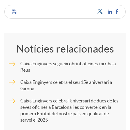
C
o
Notícies relacionades
m
Caixa Enginyers segueix obrint oficines i arriba a
Reus
p
Caixa Enginyers celebra el seu 15è aniversari a
Girona
a
Caixa Enginyers celebra l’aniversari de dues de les
seves oficines a Barcelona i es converteix en la
r
primera Entitat del nostre país en qualitat de
servei el 2025