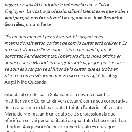
negoci, ocupació i entitats de referència com a Caixa
Enginyers.
La vostra professionalitat i talent és el que volem
aquí perquè ens fa créixer
”, ha argumentat
Juan Revuelta
González
, durant l'acte.
"És un bon moment per a Madrid. Els organismes
internacionals estan parlant de com la ciutat està creixent. És
un pol d'atracció d'inversions, i és un moment que cal
aprofitar. Per descomptat, l'obertura d'una nova oficina en
aquest cor de Madrid és una gran notícia, ja que posicionar-
se aquí és avançar-se al futur de la ciutat, que es troba en
plena reconversió atraient inversió i tecnologia
", ha afegit
Ángel Niño Quesada.
Situada al cor del barri Salamanca, la nova seu central
madrilenya de Caixa Enginyers actuarà com a seu corporativa
de la zona centre del país, substituint a l'anterior oficina de
María de Molina, amb un equip de 15 professionals que
oferirà un servei personalitzat i de qualitat a la base social de
l'Entitat. A aquesta oficina es sumen les altres dues que