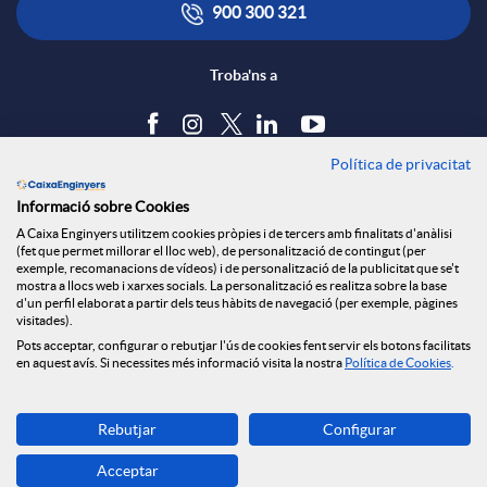
x
i
ó
900 300 321
e
c
n
Troba'ns a
s
a
s
Política de privacitat
Blog
S
Informació sobre Cookies
c
a
Tauler d'anuncis
A Caixa Enginyers utilitzem cookies pròpies i de tercers amb finalitats d'anàlisi
Política de cookies
(fet que permet millorar el lloc web), de personalització de contingut (per
o
Avís legal
exemple, recomanacions de vídeos) i de personalització de la publicitat que se't
i
l
mostra a llocs web i xarxes socials. La personalització es realitza sobre la base
Seguretat Online
d'un perfil elaborat a partir dels teus hàbits de navegació (per exemple, pàgines
Privacitat
visitades).
c
Pots acceptar, configurar o rebutjar l'ús de cookies fent servir els botons facilitats
Canal denúncies
o
a
en aquest avís. Si necessites més informació visita la nostra
Política de Cookies
.
i
Descarrega-la ara
n
d
Rebutjar
Configurar
Banca MOBILE
Acceptar
© Caixa Enginyers 2026