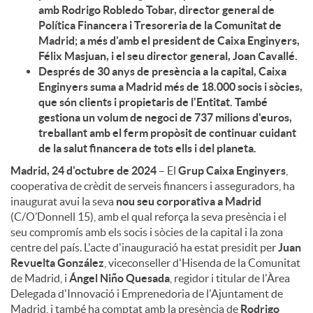
amb Rodrigo Robledo Tobar, director general de
Política Financera i Tresoreria de la Comunitat de
u
Madrid; a més d'amb el president de Caixa Enginyers,
Félix Masjuan, i el seu director general, Joan Cavallé.
Després de 30 anys de presència a la capital, Caixa
t
Enginyers suma a Madrid més de 18.000 socis i sòcies,
que són clients i propietaris de l'Entitat. També
gestiona un volum de negoci de 737 milions d'euros,
s
treballant amb el ferm propòsit de continuar cuidant
de la salut financera de tots ells i del planeta.
Madrid, 24 d'octubre de 2024
– El
Grup Caixa Enginyers
,
cooperativa de crèdit de serveis financers i asseguradors, ha
inaugurat avui la seva
nou seu corporativa a Madrid
(C/O’Donnell 15), amb el qual reforça la seva presència i el
seu compromís amb els socis i sòcies de la capital i la zona
centre del país. L'acte d'inauguració ha estat presidit per
Juan
Revuelta González
, viceconseller d'Hisenda de la Comunitat
de Madrid, i
Ángel Niño Quesada
, regidor i titular de l'Àrea
Delegada d'Innovació i Emprenedoria de l'Ajuntament de
Madrid, i també ha comptat amb la presència de
Rodrigo