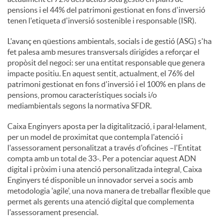
pensions i el 44% del patrimoni gestionat en fons d'inversió
tenen l'etiqueta d'inversió sostenible i responsable (ISR).
L'avanç en qüestions ambientals, socials i de gestió (ASG) s'ha
fet palesa amb mesures transversals dirigides a reforçar el
propòsit del negoci: ser una entitat responsable que genera
impacte positiu. En aquest sentit, actualment, el 76% del
patrimoni gestionat en fons d'inversió i el 100% en plans de
pensions, promou característiques socials i/o
mediambientals segons la normativa SFDR.
Caixa Enginyers aposta per la digitalització, i paral·lelament,
per un model de proximitat que contempla l'atenció i
l'assessorament personalitzat a través d'oficines –l'Entitat
compta amb un total de 33-. Per a potenciar aquest ADN
digital i pròxim i una atenció personalitzada integral, Caixa
Enginyers té disponible un innovador servei a socis amb
metodologia 'agile', una nova manera de treballar flexible que
permet als gerents una atenció digital que complementa
l'assessorament presencial.