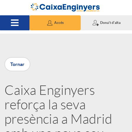
Salta al contingut principal
Accés
Dona't d'alta
P
Tornar
u
Caixa Enginyers
b
reforça la seva
l
presència a Madrid
i