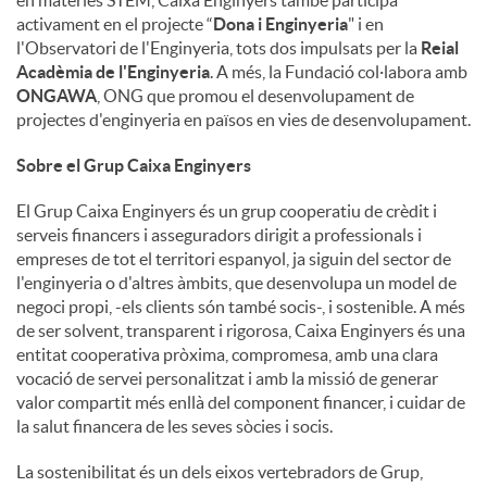
en matèries STEM, Caixa Enginyers també participa
activament en el projecte “
Dona i Enginyeria
" i en
l'Observatori de l'Enginyeria, tots dos impulsats per la
Reial
Acadèmia de l'Enginyeria
. A més, la Fundació col·labora amb
ONGAWA
, ONG que promou el desenvolupament de
projectes d'enginyeria en països en vies de desenvolupament.
Sobre el Grup Caixa Enginyers
El Grup Caixa Enginyers és un grup cooperatiu de crèdit i
serveis financers i asseguradors dirigit a professionals i
empreses de tot el territori espanyol, ja siguin del sector de
l'enginyeria o d'altres àmbits, que desenvolupa un model de
negoci propi, -els clients són també socis-, i sostenible. A més
de ser solvent, transparent i rigorosa, Caixa Enginyers és una
entitat cooperativa pròxima, compromesa, amb una clara
vocació de servei personalitzat i amb la missió de generar
valor compartit més enllà del component financer, i cuidar de
la salut financera de les seves sòcies i socis.
La sostenibilitat és un dels eixos vertebradors de Grup,