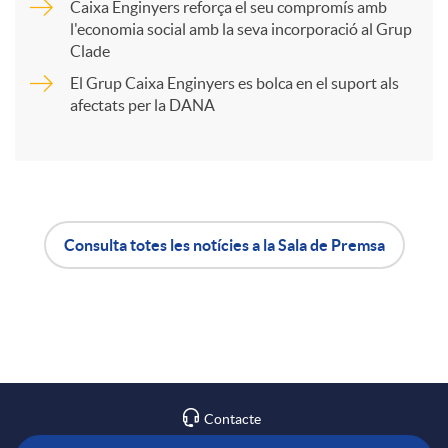
t
Caixa Enginyers reforça el seu compromís amb
l'economia social amb la seva incorporació al Grup
Clade
i
El Grup Caixa Enginyers es bolca en el suport als
afectats per la DANA
r
a
X
Consulta totes les notícies a la Sala de Premsa
A
B
a
p
o
r
l
t
Contacte