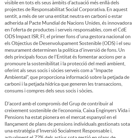
visible en tots els seus àmbits d'actuació més enllà dels
projectes de Responsabilitat Social Corporativa. En aquest
sentit, a més de ser una entitat neutra en carboni o estar
adherida al Pacte Mundial de Nacions Unides, és innovadora
en l'oferta de productes i serveis responsables, com el CdE
ODS Impact ISR, FI, el primer fons d'una gestora nacional on
els Objectius de Desenvolupament Sostenible (ODS) i el seu
mesurament determinen la política d'inversió de fons. Un
dels principals focus de l'Entitat és fomentar accions per a
promoure la sostenibilitat i la protecció del medi ambient,
oferint als seus socis i sòcies serveis com a “Impacte
Ambiental”, que proporciona informació sobre la petjada de
carboni i la petjada hídrica que generen les transaccions,
consums i compres dels seus socis i sòcies.
D'acord amb el compromís del Grup de contribuir al
creixement sostenible de l'economia, Caixa Enginyers Vida i
Pensions ha estat pionera en el mercat espanyol en el
llançament de plans de pensions individuals gestionats sota
una estratègia d'Inversió Socialment Responsable i,
actualment el 72% dels actius sota gestió en plans de