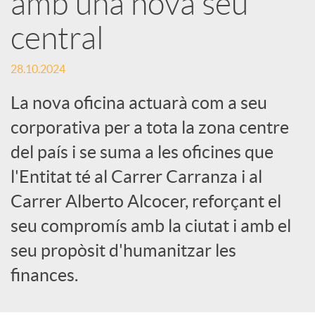
amb una nova seu
central
c
28.10.2024
a
La nova oficina actuarà com a seu
d
corporativa per a tota la zona centre
del país i se suma a les oficines que
o
l'Entitat té al Carrer Carranza i al
Carrer Alberto Alcocer, reforçant el
r
seu compromís amb la ciutat i amb el
seu propòsit d'humanitzar les
d
finances.
e