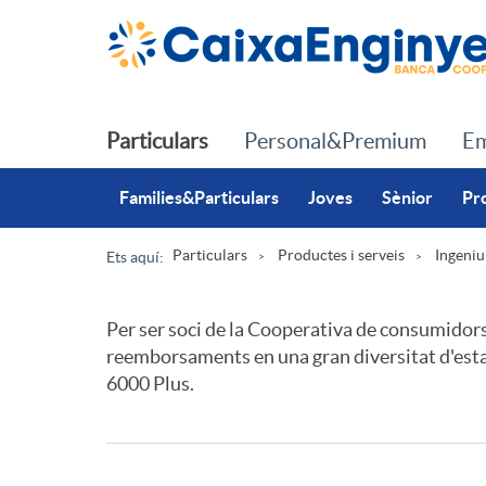
Salta al contingut principal
Particulars
Personal&Premium
Em
Families&Particulars
Joves
Sènior
Pr
Particulars
Productes i serveis
Ingeni
Ets aquí:
R
Per ser soci de la Cooperativa de consumidors i
reemborsaments en una gran diversitat d'esta
u
6000 Plus.
D
A
A
t
e
p
v