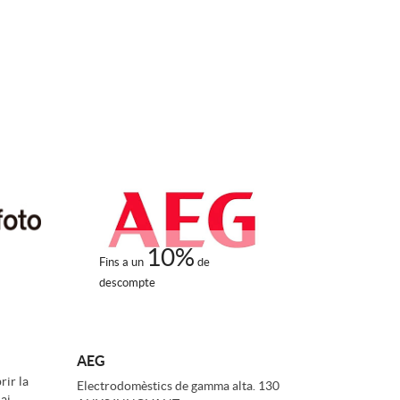
o
r
d
'
i
10%
Fins a un
de
d
descompte
i
AEG
rir la
Electrodomèstics de gamma alta. 130
ai,