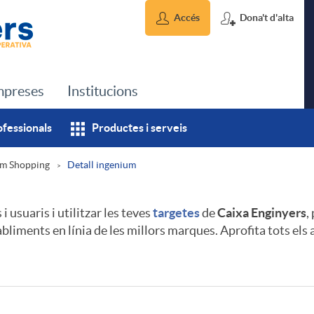
Accés
Dona't d'alta
preses
Institucions
ofessionals
Productes i serveis
um Shopping
Detall ingenium
 usuaris i utilitzar les teves
targetes
de
Caixa Enginyers
,
bliments en línia de les millors marques. Aprofita tots el