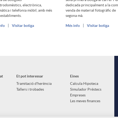
ctrodomèstics, electrònica,
dedicada principalment a la co
màtica i telefonia mòbil, amb més
venda de material fotogràfic de
 establiments.
segona mà.
nfo
Visitar botiga
Més info
Visitar botiga
at
Et pot interessar
Eines
Tramitació d'herència
Calcula Hipoteca
Tallers i trobades
Simulador Préstecs
Empreses
Les meves finances