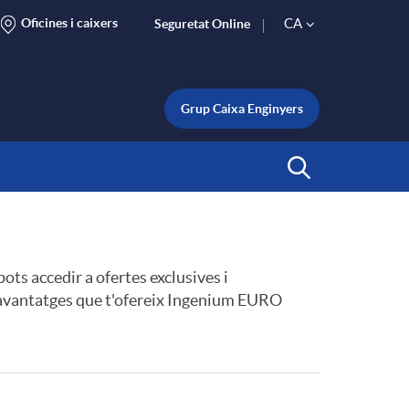
Oficines i caixers
CA
Seguretat Online
S
e
Grup Caixa Enginyers
l
Inicia Cerca
e
 pots accedir a ofertes exclusives i
c
s avantatges que t'ofereix Ingenium EURO
t