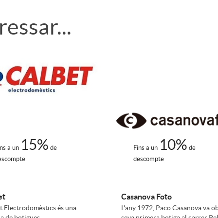
essar...
15%
10%
ins a un
de
Fins a un
de
escompte
descompte
et
Casanova Foto
t Electrodomèstics és una
L'any 1972, Paco Casanova va ob
a de botigues
seva primera botiga al carrer Pel