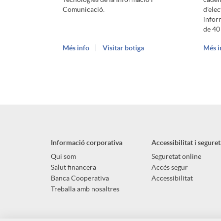
o
g
Comunicació.
d'ele
m
infor
n
e
n
de 40
a
Més info
Visitar botiga
Més i
e
s
t
a
c
r
a
a
d
i
c
n
s
o
ó
Informació corporativa
Accessibilitat i seguret
i
i
I
s
Qui som
Seguretat online
Salut financera
Accés segur
o
Banca Cooperativa
Accessibilitat
d
n
I
Treballa amb nosaltres
I
a
g