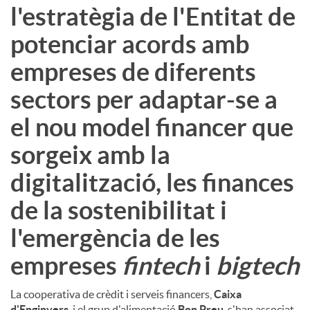
l'estratègia de l'Entitat de
u
potenciar acords amb
empreses de diferents
t
sectors per adaptar-se a
s
el nou model financer que
sorgeix amb la
digitalització, les finances
de la sostenibilitat i
l'emergència de les
empreses
fintech
i
bigtech
La cooperativa de crèdit i serveis financers,
Caixa
d'Enginyers
, i el grup d'alimentació
Bon Preu
, s'han associat