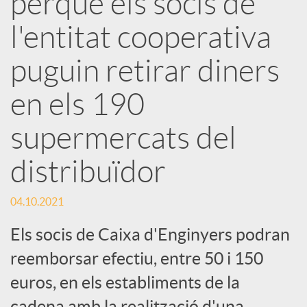
perquè els socis de
l'entitat cooperativa
c
puguin retirar diners
a
en els 190
d
supermercats del
o
distribuïdor
04.10.2021
r
Els socis de Caixa d'Enginyers podran
d
reemborsar efectiu, entre 50 i 150
euros, en els establiments de la
e
cadena amb la realització d'una