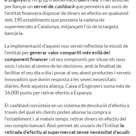
per llançar un
servei de
cashback
que permetrà als socis de
l'entitat financera disposar de diners en efectiu en qualsevol
dels 190 establiments que posseeix la cadena de
supermercats a Catalunya, mitjançant l'ús de la targeta
bancària.
La implementació d'aquest nou servei reflecteix la missió de
l'entitat per
generar valor compartit més enllà del
component financer
i el seu compromís per situar els seus
socis i sòcies al centre de les decisions, amb la finalitat de
facilitar el seu dia a dia i posar al seu abast productes i serveis
innovadors que donin resposta a les seves necessitats
diàries. Amb aquesta aliança, Caixa d'Enginyers suma més de
16.000 punts per retirar efectiu a Espanya.
El
cashback
consisteix en un sistema de devolució d'efectiu a
través del qual els clients poden abonar la compra a
l'establiment i, al mateix temps, retirar diners en efectiu del
seu compte bancari. Això permet als usuaris de l'Entitat
la
retirada d'efectiu al supermercat sense necessitat d'acudir