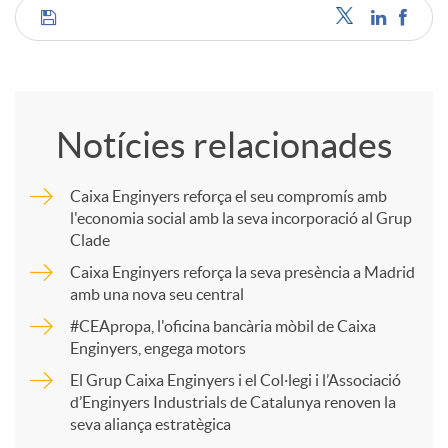
C
o
Notícies relacionades
m
Caixa Enginyers reforça el seu compromís amb
l'economia social amb la seva incorporació al Grup
p
Clade
Caixa Enginyers reforça la seva presència a Madrid
a
amb una nova seu central
#CEApropa, l'oficina bancària mòbil de Caixa
Enginyers, engega motors
r
El Grup Caixa Enginyers i el Col·legi i l’Associació
d’Enginyers Industrials de Catalunya renoven la
t
seva aliança estratègica