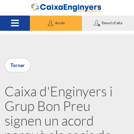
Salta al contingut principal
Accés
Dona't d'alta
P
Tornar
u
Caixa d'Enginyers i
b
Grup Bon Preu
l
signen un acord
i