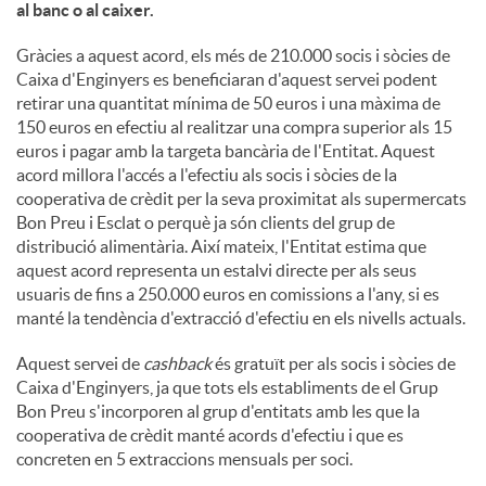
al banc o al caixer.
Gràcies a aquest acord, els més de 210.000 socis i sòcies de
Caixa d'Enginyers es beneficiaran d'aquest servei podent
retirar una quantitat mínima de 50 euros i una màxima de
150 euros en efectiu al realitzar una compra superior als 15
euros i pagar amb la targeta bancària de l'Entitat. Aquest
acord millora l'accés a l'efectiu als socis i sòcies de la
cooperativa de crèdit per la seva proximitat als supermercats
Bon Preu i Esclat o perquè ja són clients del grup de
distribució alimentària. Així mateix, l'Entitat estima que
aquest acord representa un estalvi directe per als seus
usuaris de fins a 250.000 euros en comissions a l'any, si es
manté la tendència d'extracció d'efectiu en els nivells actuals.
Aquest servei de
cashback
és gratuït per als socis i sòcies de
Caixa d'Enginyers, ja que tots els establiments de el Grup
Bon Preu s'incorporen al grup d'entitats amb les que la
cooperativa de crèdit manté acords d'efectiu i que es
concreten en 5 extraccions mensuals per soci.