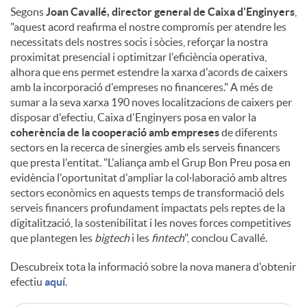
Segons
Joan Cavallé, director general de Caixa d'Enginyers
,
"aquest acord reafirma el nostre compromís per atendre les
necessitats dels nostres socis i sòcies, reforçar la nostra
proximitat presencial i optimitzar l'eficiència operativa,
alhora que ens permet estendre la xarxa d'acords de caixers
amb la incorporació d'empreses no financeres." A més de
sumar a la seva xarxa 190 noves localitzacions de caixers per
disposar d'efectiu, Caixa d'Enginyers posa en valor la
coherència de la cooperació amb empreses
de diferents
sectors en la recerca de sinergies amb els serveis financers
que presta l'entitat. "L'aliança amb el Grup Bon Preu posa en
evidència l'oportunitat d'ampliar la col·laboració amb altres
sectors econòmics en aquests temps de transformació dels
serveis financers profundament impactats pels reptes de la
digitalització, la sostenibilitat i les noves forces competitives
que plantegen les
bigtech
i les
fintech
", conclou Cavallé.
Descubreix tota la informació sobre la nova manera d'obtenir
efectiu
aquí
.