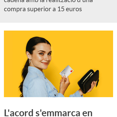
compra superior a 15 euros
c
o
n
t
i
n
L'acord s'emmarca en
g