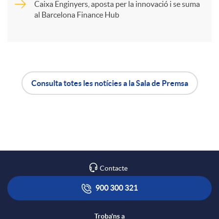
Caixa Enginyers, aposta per la innovació i se suma
i
al Barcelona Finance Hub
r
a
Consulta totes les notícies a la Sala de Premsa
A
B
X
p
o
a
l
t
Contacte
r
i
ó
900 300 321
x
Troba'ns a