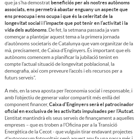
que ja s’ha demostrat
beneficiós per als nostres autònoms
associats, ens permetrà abastar enguany un aspecte que
ens preocupa i ens ocupa i que és la celeritat de la
longevitat social i l’impacte que pot tenir en l’activitat i la
vida dels autònoms
. De fet, la setmana passada ja vam
començar a plantejar aquest tema a la primera jornada
d’autònoms societaris de Catalunya que vam organitzar de la
mà, precisament, de Caixa d’Enginyers. És important que els
autònoms comencem a planificar la jubilació tenint en
compte l’actual situació de longevitat poblacional, la
demografia, així com preveure l’accés i els recursos per a
futurs serveis”.
A més, en la seva aposta per l’economia social i responsable, i
amb l’objectiu de generar valor compartit més enllà del
component financer,
Caixa d’Enginyers serà el patrocinador
oficial en exclusiva de les activitats impulsades per l’Autcat
.
L’entitat mantindrà els seus serveis de finançament a aquelles
empreses – que es troben a l’Oficina per a la Transició
Energètica de la Cecot - que vulguin tirar endavant projectes
d’autoconsum fotovoltaic però aquest any fa una passa més i