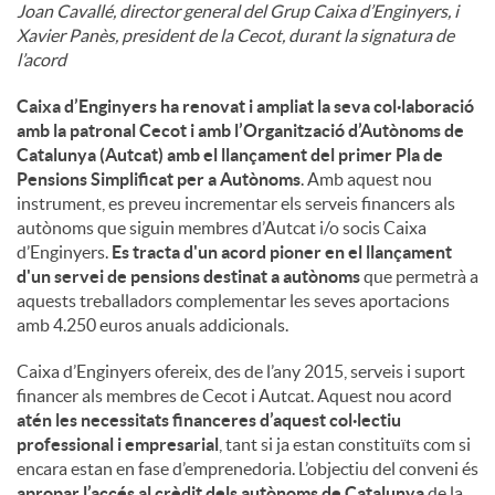
Joan Cavallé, director general del Grup Caixa d’Enginyers, i
Xavier Panès, president de la Cecot, durant la signatura de
u
l’acord
Caixa d’Enginyers ha renovat i ampliat la seva col·laboració
t
amb la patronal Cecot i amb l’Organització d’Autònoms de
Catalunya (Autcat) amb el llançament del primer Pla de
Pensions Simplificat per a Autònoms
. Amb aquest nou
s
instrument, es preveu incrementar els serveis financers als
autònoms que siguin membres d’Autcat i/o socis Caixa
d’Enginyers.
Es tracta d'un acord pioner en el llançament
d'un servei de pensions destinat a autònoms
que permetrà a
aquests treballadors complementar les seves aportacions
amb 4.250 euros anuals addicionals.
Caixa d’Enginyers ofereix, des de l’any 2015, serveis i suport
financer als membres de Cecot i Autcat. Aquest nou acord
atén les necessitats financeres d’aquest col·lectiu
professional i empresarial
, tant si ja estan constituïts com si
encara estan en fase d’emprenedoria. L’objectiu del conveni és
apropar l’accés al crèdit dels autònoms de Catalunya
de la