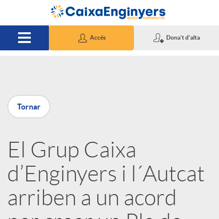
Salta al contingut principal
Accés
Dona't d'alta
P
Tornar
u
El Grup Caixa
b
d’Enginyers i l´Autcat
l
arriben a un acord
i