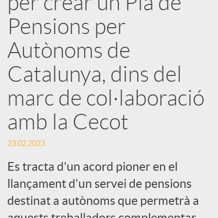
per crear un Pla de
Pensions per
c
Autònoms de
a
Catalunya, dins del
d
marc de col·laboració
o
amb la Cecot
23.02.2023
r
Es tracta d'un acord pioner en el
d
llançament d'un servei de pensions
destinat a autònoms que permetrà a
e
aquests treballadors complementar