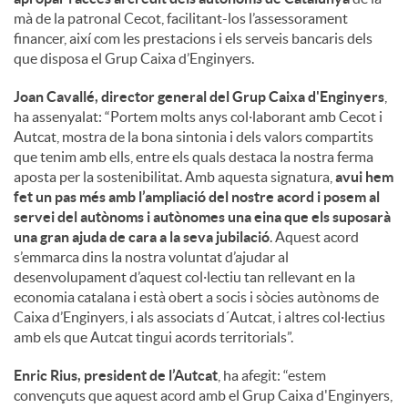
mà de la patronal Cecot, facilitant-los l’assessorament
financer, així com les prestacions i els serveis bancaris dels
que disposa el Grup Caixa d’Enginyers.
Joan Cavallé, director general del Grup Caixa d'Enginyers
,
ha assenyalat: “Portem molts anys col·laborant amb Cecot i
Autcat, mostra de la bona sintonia i dels valors compartits
que tenim amb ells, entre els quals destaca la nostra ferma
aposta per la sostenibilitat. Amb aquesta signatura,
avui hem
fet un pas més amb l’ampliació del nostre acord i posem al
servei del autònoms i autònomes una eina que els suposarà
una gran ajuda de cara a la seva jubilació
. Aquest acord
s’emmarca dins la nostra voluntat d’ajudar al
desenvolupament d’aquest col·lectiu tan rellevant en la
economia catalana i està obert a socis i sòcies autònoms de
Caixa d’Enginyers, i als associats d´Autcat, i altres col·lectius
amb els que Autcat tingui acords territorials”.
Enric Rius, president de l’Autcat
, ha afegit: “estem
convençuts que aquest acord amb el Grup Caixa d'Enginyers,