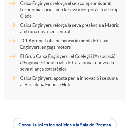
Caixa Enginyers reforça el seu compromís amb
l'economia social amb la seva incorporació al Grup
p
Clade
Caixa Enginyers reforça la seva presència a Madrid
a
amb una nova seu central
#CEApropa, l'oficina bancària mòbil de Caixa
Enginyers, engega motors
r
El Grup Caixa Enginyers i el Col·legi i l’Associació
d’Enginyers Industrials de Catalunya renoven la
t
seva aliança estratègica
Caixa Enginyers, aposta per la innovació i se suma
i
al Barcelona Finance Hub
r
a
Consulta totes les notícies a la Sala de Premsa