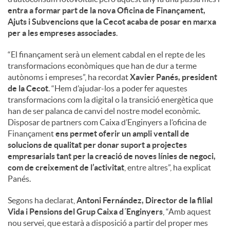
entra a formar part de la nova Oficina de Finançament,
Ajuts i Subvencions que la Cecot acaba de posar en marxa
per a les empreses associades
.
“El finançament serà un element cabdal en el repte de les
transformacions econòmiques que han de dur a terme
autònoms i empreses”, ha recordat
Xavier Panés, president
de la Cecot
. “Hem d’ajudar-los a poder fer aquestes
transformacions com la digital o la transició energètica que
han de ser palanca de canvi del nostre model econòmic.
Disposar de partners com Caixa d’Enginyers a l’oficina de
Finançament
ens permet oferir un ampli ventall de
solucions de qualitat per donar suport a projectes
empresarials tant per la creació de noves línies de negoci,
com de creixement de l’activitat
, entre altres”, ha explicat
Panés.
Segons ha declarat,
Antoni Fernández, Director de la filial
Vida i Pensions del Grup Caixa d´Enginyers
, “Amb aquest
nou servei, que estarà a disposició a partir del proper mes