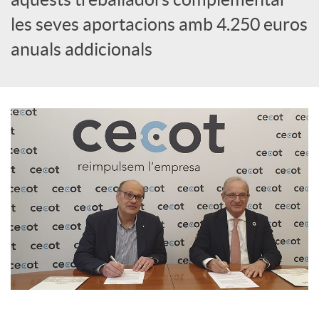
les seves aportacions amb 4.250 euros
c
anuals addicionals
o
n
t
i
n
g