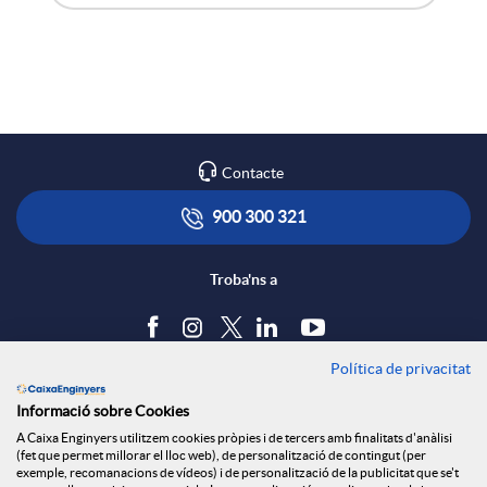
A
B
X
p
o
a
l
t
Contacte
r
i
ó
900 300 321
x
c
n
Troba'ns a
e
a
s
Política de privacitat
Blog
s
Informació sobre Cookies
c
a
Tauler d'anuncis
A Caixa Enginyers utilitzem cookies pròpies i de tercers amb finalitats d'anàlisi
Política de cookies
S
(fet que permet millorar el lloc web), de personalització de contingut (per
Avís legal
exemple, recomanacions de vídeos) i de personalització de la publicitat que se't