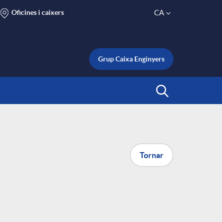
Oficines i caixers
CA
S
e
Grup Caixa Enginyers
l
Inicia Cerca
e
c
Tornar
t