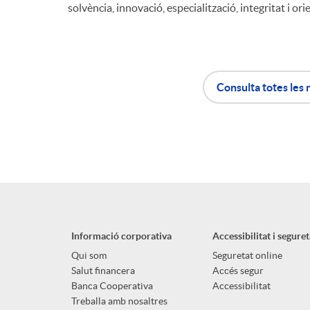
solvència, innovació, especialització, integritat i orie
Consulta totes les 
A
B
p
o
l
t
Informació corporativa
Accessibilitat i seguret
i
ó
Qui som
Seguretat online
Salut financera
Accés segur
Banca Cooperativa
Accessibilitat
Treballa amb nosaltres