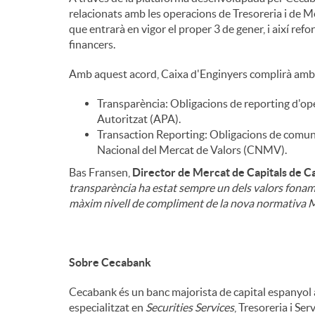
relacionats amb les operacions de Tresoreria i de M
n
que entrarà en vigor el proper 3 de gener, i així refo
financers.
g
Amb aquest acord, Caixa d'Enginyers complirà amb e
Transparència: Obligacions de reporting d'ope
u
Autoritzat (APA).
Transaction Reporting: Obligacions de comunic
Nacional del Mercat de Valors (CNMV).
t
Bas Fransen,
Director de Mercat de Capitals de C
transparència ha estat sempre un dels valors fonam
màxim nivell de compliment de la nova normativa M
s
Sobre Cecabank
Cecabank és un banc majorista de capital espanyol a
especialitzat en
Securities Services
, Tresoreria i Ser