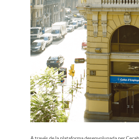
d
e
c
o
n
t
i
A través de la plataforma desenvolupada per Ceca