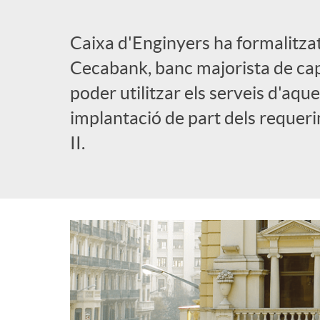
l
Caixa d'Enginyers ha formalitza
Cecabank, banc majorista de capi
i
poder utilitzar els serveis d'aqu
implantació de part dels reque
c
II.
a
d
o
r