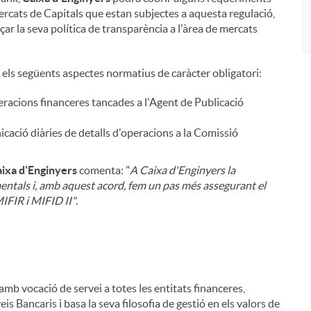
ercats de Capitals que estan subjectes a aquesta regulació,
rçar la seva política de transparència a l'àrea de mercats
ls següents aspectes normatius de caràcter obligatori:
racions financeres tancades a l'Agent de Publicació
ació diàries de detalls d'operacions a la Comissió
aixa d'Enginyers
comenta: "
A Caixa d'Enginyers la
entals i, amb aquest acord, fem un pas més assegurant el
IFIR i MIFID II"
.
mb vocació de servei a totes les entitats financeres,
veis Bancaris i basa la seva filosofia de gestió en els valors de