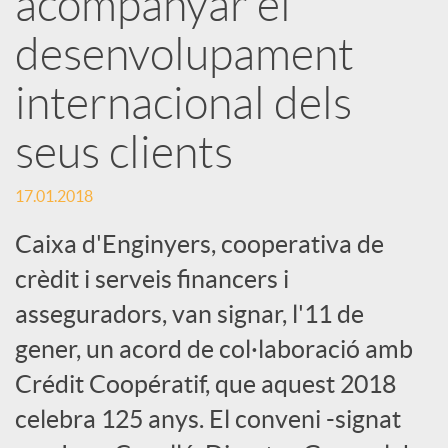
acompanyar el
desenvolupament
c
internacional dels
a
seus clients
d
17.01.2018
o
Caixa d'Enginyers, cooperativa de
crèdit i serveis financers i
r
asseguradors, van signar, l'11 de
gener, un acord de col·laboració amb
d
Crédit Coopératif, que aquest 2018
celebra 125 anys. El conveni -signat
e