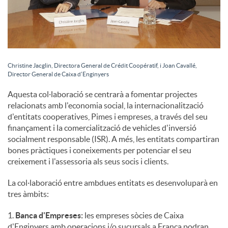
u
t
Christine Jacglin, Directora General de Crédit Coopératif, i Joan Cavallé,
Director General de Caixa d'Enginyers
s
Aquesta col·laboració se centrarà a fomentar projectes
relacionats amb l'economia social, la internacionalització
d'entitats cooperatives, Pimes i empreses, a través del seu
finançament i la comercialització de vehicles d'inversió
socialment responsable (ISR). A més, les entitats compartiran
bones pràctiques i coneixements per potenciar el seu
creixement i l'assessoria als seus socis i clients.
La col·laboració entre ambdues entitats es desenvoluparà en
tres àmbits:
1.
Banca d'Empreses:
les empreses sòcies de Caixa
d'Enginyers amb operacions i/o sucursals a França podran