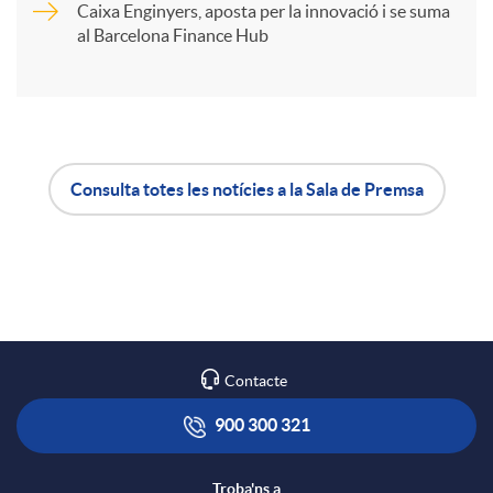
Caixa Enginyers, aposta per la innovació i se suma
i
al Barcelona Finance Hub
r
a
Consulta totes les notícies a la Sala de Premsa
A
B
X
p
o
a
l
t
Contacte
r
i
ó
900 300 321
x
Troba'ns a