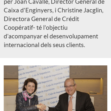
per Joan Cavallé, Director General de
Caixa d'Enginyers, i Christine Jacglin,
c
Directora General de Crédit
o
Coopératif- té l'objectiu
d'acompanyar el desenvolupament
n
internacional dels seus clients.
t
i
n
g