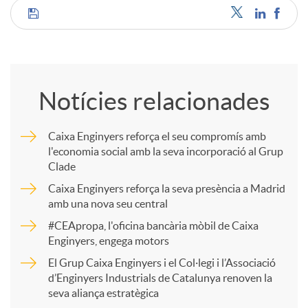
C
o
Notícies relacionades
m
Caixa Enginyers reforça el seu compromís amb
l'economia social amb la seva incorporació al Grup
p
Clade
Caixa Enginyers reforça la seva presència a Madrid
a
amb una nova seu central
#CEApropa, l'oficina bancària mòbil de Caixa
Enginyers, engega motors
r
El Grup Caixa Enginyers i el Col·legi i l’Associació
d’Enginyers Industrials de Catalunya renoven la
t
seva aliança estratègica