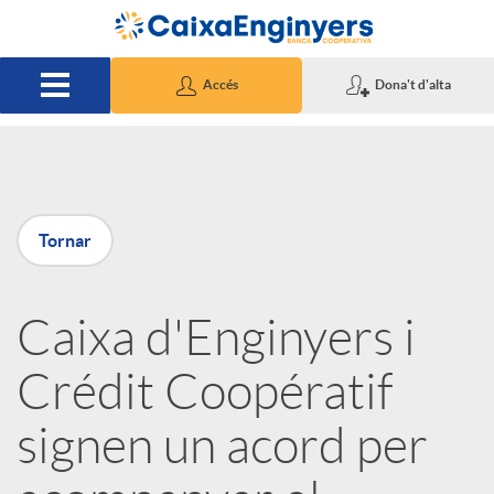
Salta al contingut principal
Accés
Dona't d'alta
P
Tornar
u
Caixa d'Enginyers i
b
Crédit Coopératif
l
signen un acord per
i